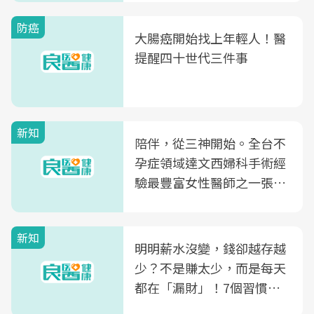
防癌
大腸癌開始找上年輕人！醫
提醒四十世代三件事
新知
陪伴，從三神開始。全台不
孕症領域達文西婦科手術經
驗最豐富女性醫師之一張永
玲領軍，打造全台首創「生
殖銀行概念形象館」，攜手
新知
光田醫院建構360度女性健
明明薪水沒變，錢卻越存越
康照護生態圈
少？不是賺太少，而是每天
都在「漏財」！7個習慣一
次看