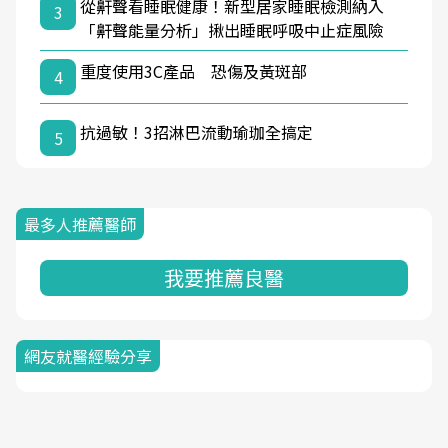
從鼾聲看睡眠健康！新型居家睡眠檢測納入
3
「鼾聲能量分析」揪出睡眠呼吸中止症風險
重度使用3C產品 恐傷及黃斑部
4
抗過敏！3招淋巴流動瑜珈全搞定
5
最多人推薦醫師
我要推薦良醫
網友就醫經驗分享