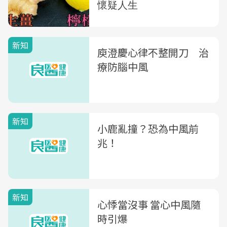
新知
庾澄慶心律不整開刀 治
療防腦中風
新知
小鹿亂撞？恐為中風前
兆！
新知
心悸當沒事 當心中風隨
時引爆