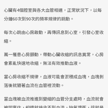
心臟有4個腔室與各大血管相連，正常狀況下，以每
分鐘60次到90次的頻率規律的跳動。
每次心跳由心房啟動，再傳訊息到心室，引發心室收
縮。
萬一罹患心房顫動，帶動心臟收縮的訊息異常，心房
會紊亂快速地收縮，無法有效推動血液。
當心房收縮不規律，血液可能會淤積成血塊，血塊剝
落後就隨著血流在血管裡流動。
當血塊被血流推進到變細的血管分支處時，血流就會
被阻塞住，組織就接收不到血流，缺氧壞死，這就是