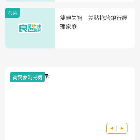
心靈
雙親失智 差點拖垮銀行經
理家庭
荷爾蒙時光機