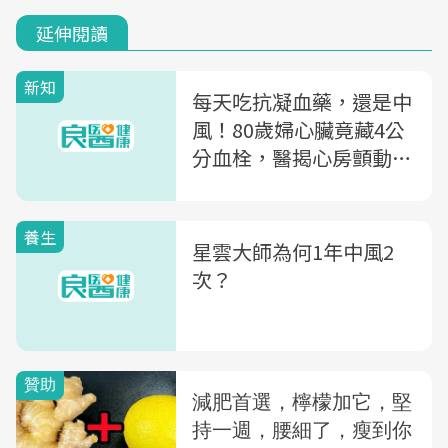
延伸閱讀
新知
每天吃抗凝血藥，還是中
風！80歲婦心臟竟藏4公
分血栓，醫揭心房顫動4
徵兆出現快就醫
養生
星雲大師為何1年中風2
次？