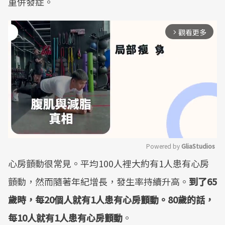
重併發症。
觀看更多
arrow_forward_ios
Powered by 
GliaStudios
心房顫動很常見。平均100人裡大約有1人患有心房
Mute
顫動，然而隨著年紀增長，發生率持續升高。
到了65
歲時，每20個人就有1人患有心房顫動。80歲的話，
每10人就有1人患有心房顫動
。