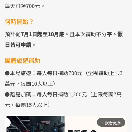
每天可領700元。
何時開始？
預計從
7月1日起至10月底
。且本次補助不分
平、假
日皆可申請
。
團體旅遊補助
⚫本島旅遊：每人每日補助700元（全團補助上限3
萬元，每團10人以上）
⚫離島加碼：每人每日補助1,200元（上限每團7萬
元，每團15人以上）
觀看更多
arrow_forward_ios