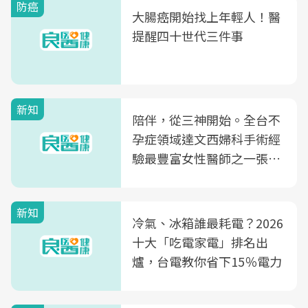
防癌
大腸癌開始找上年輕人！醫
提醒四十世代三件事
新知
陪伴，從三神開始。全台不
孕症領域達文西婦科手術經
驗最豐富女性醫師之一張永
玲領軍，打造全台首創「生
殖銀行概念形象館」，攜手
新知
光田醫院建構360度女性健
冷氣、冰箱誰最耗電？2026
康照護生態圈
十大「吃電家電」排名出
爐，台電教你省下15％電力