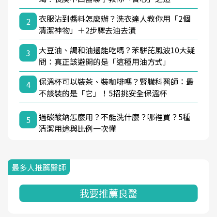
衣服沾到醬料怎麼辦？洗衣達人教你用「2個
2
清潔神物」＋2步驟去油去漬
大豆油、調和油還能吃嗎？苯駢芘風波10大疑
3
問：真正該避開的是「這種用油方式」
保溫杯可以裝茶、裝咖啡嗎？腎臟科醫師：最
4
不該裝的是「它」！5招挑安全保溫杯
過碳酸鈉怎麼用？不能洗什麼？哪裡買？5種
5
清潔用途與比例一次懂
最多人推薦醫師
我要推薦良醫