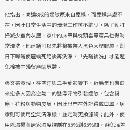
他指出，高達8成的過敏原來自塵螨，而塵螨無處不
在，因此日常生活中的清潔工作可不能少，除了勤打
掃減少室內灰塵，家中的床單與枕頭套等寢具也得時
常清洗，他建議可以先將棉被裝入黑色大塑膠袋，烈
日下曝曬使塵螨死絕後再洗淨，「先曬後洗」才能避
免棉被中殘留塵螨屍體。
張文宗發現，在空汙與二手菸影響下，近幾年也有愈
來愈多人因為空氣中的懸浮汙物引發過敏，包含粉
塵、花粉與動物皮屑，因此出門在外記得戴口罩，居
家則可使用空氣清淨機，並定時更換濾網；此外，使
用除濕機將居家濕度控制在55%到65%間，避免溫差