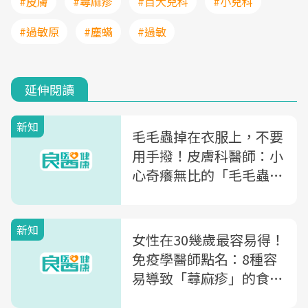
#皮膚
#蕁麻疹
#百大兒科
#小兒科
#過敏原
#塵蟎
#過敏
延伸閱讀
新知
毛毛蟲掉在衣服上，不要
用手撥！皮膚科醫師：小
心奇癢無比的「毛毛蟲皮
膚炎」
新知
女性在30幾歲最容易得！
免疫學醫師點名：8種容
易導致「蕁麻疹」的食物
過敏原