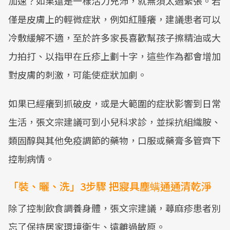
加速？如果還是一樣活力充沛，就無須太過緊張。若
僅是皮膚上的輕微症狀，例如紅腫癢，建議患者可以
冷敷緩解不適，至於許多家長喜歡幫孩子擦精油或大
力拍打、以指甲在丘疹上劃十字，這些作為都會增加
對皮膚的刺激，可能使症狀加劇。
如果已經癢到抓破皮，或是大範圍的症狀影響到日常
生活，張文宗建議可到小兒科求診，並採抗組織胺、
類固醇與其他免疫調節的藥物，口服或藥膏多管齊下
控制病情。
「裝、曬、洗」3步驟 把寢具塵螨通通清乾淨
除了控制飲食調養身體，張文宗建議，蕁麻疹患者別
忘了保持居家環境衛生、遠離過敏原。