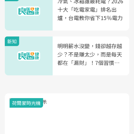
冷氣、冰箱誰最耗電？2026
康照護生態圈
十大「吃電家電」排名出
爐，台電教你省下15％電力
新知
明明薪水沒變，錢卻越存越
少？不是賺太少，而是每天
都在「漏財」！7個習慣一
次看
荷爾蒙時光機