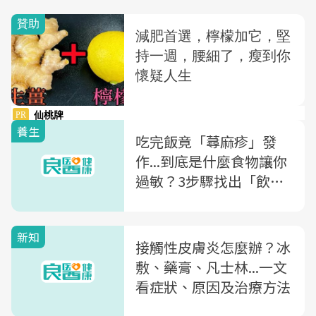
養生
吃完飯竟「蕁麻疹」發
作...到底是什麼食物讓你
過敏？3步驟找出「飲食
過敏原」
新知
接觸性皮膚炎怎麼辦？冰
敷、藥膏、凡士林...一文
看症狀、原因及治療方法