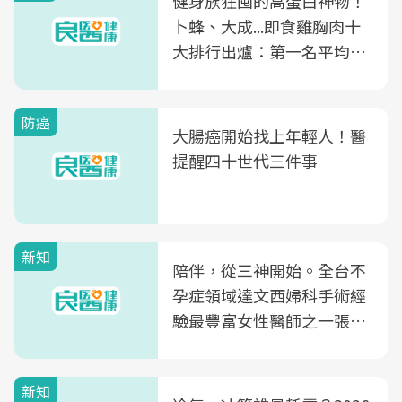
健身族狂囤的高蛋白神物！
卜蜂、大成...即食雞胸肉十
大排行出爐：第一名平均一
片不到50元
防癌
大腸癌開始找上年輕人！醫
提醒四十世代三件事
新知
陪伴，從三神開始。全台不
孕症領域達文西婦科手術經
驗最豐富女性醫師之一張永
玲領軍，打造全台首創「生
殖銀行概念形象館」，攜手
新知
光田醫院建構360度女性健