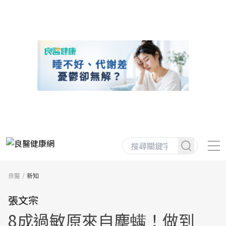
良醫
新知
張文宗
8成過敏原來自塵螨！做到