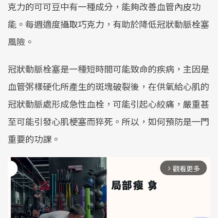
克力的可可豆中有一種成分，能夠改善血管內皮功
能。每週適度攝取巧克力，有助於降低冠狀動脈栓塞
風險。
冠狀動脈栓塞是一種短時間可能致命的疾病，主因是
血管粥樣硬化所產生的斑塊破裂後，在供氧給心肌的
冠狀動脈處形成急性血栓，可能引起心絞痛，嚴重甚
至可能引發心肌梗塞而猝死。所以，如何預防是一門
重要的功課。
觀看更多
arrow_forward_ios