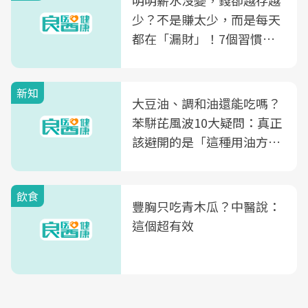
明明薪水沒變，錢卻越存越
少？不是賺太少，而是每天
都在「漏財」！7個習慣一
次看
新知
大豆油、調和油還能吃嗎？
苯駢芘風波10大疑問：真正
該避開的是「這種用油方
式」
飲食
豐胸只吃青木瓜？中醫說：
這個超有效