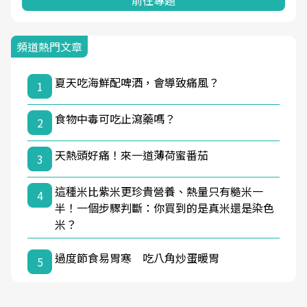
前往專題
頻道熱門文章
夏天吃海鮮配啤酒，會導致痛風？
1
食物中毒可吃止瀉藥嗎？
2
天熱頭好痛！來一道薄荷蜜番茄
3
這種米比紫米更珍貴營養、熱量只有糙米一
4
半！一個步驟判斷：你買到的是真米還是染色
米？
過度節食易胃寒 吃八角炒蛋暖胃
5