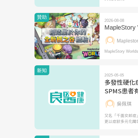
新知
2025-05-05
多發性硬化
SPMS患
吳佩琪
又名「千面女郎症
更以症狀多元化聞