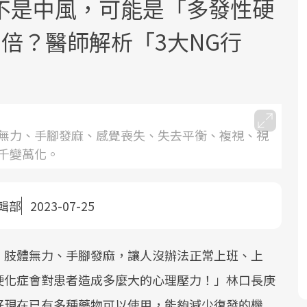
不是中風，可能是「多發性硬
倍？醫師解析「3大NG行
面對超高齡社會的浪潮，台灣正在快速
2025年，就到良醫生活祭體驗「一站式
良醫健康網從「換季的身體變化」出
無力、手腳發麻、感覺喪失、失去平衡、複視、視
邁向「健康照護」的新時代。隨著國家
健康新生活」，從講座、體驗到運動，
發，透過醫學觀點與日常感受的對話，
千變萬化。
政策如「健康台灣推動委員會」與「長
全面啟動你的健康革命！
建立對亞健康的認知，進而引導實際的
照3.0」的推進，「預防醫學」已成全民
改善行動。
輯部
2023-07-25
關注的核心議題。然而，健檢不只是醫
療院所的服務，更是民眾了解自身健康
狀況、啟動健康管理的重要起點。
、肢體無力、手腳發麻，讓人沒辦法正常上班、上
前往專題
前往專題
前往專題
硬化症會對患者造成多麼大的心理壓力！」林口長庚
好現在已有多種藥物可以使用，能夠減少復發的機