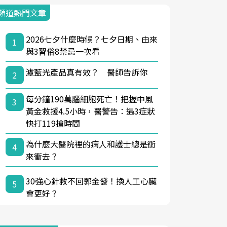
頻道熱門文章
2026七夕什麼時候？七夕日期、由來
1
與3習俗8禁忌一次看
濾藍光產品真有效？ 醫師告訴你
2
每分鐘190萬腦細胞死亡！把握中風
3
黃金救援4.5小時，醫警告：遇3症狀
快打119搶時間
為什麼大醫院裡的病人和護士總是衝
4
來衝去？
30強心針救不回郭金發！換人工心臟
5
會更好？