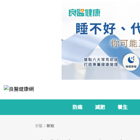
防癌
減肥
養生
良醫
新知