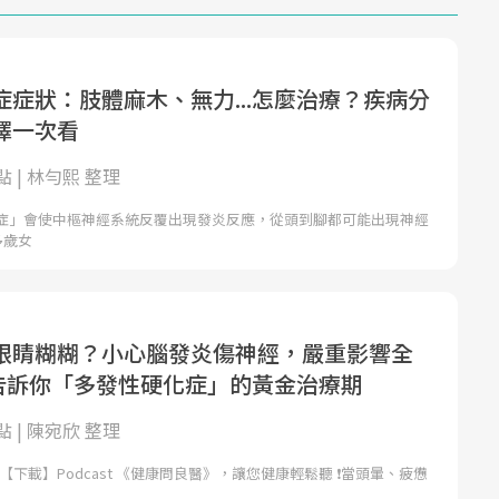
症症狀：肢體麻木、無力...怎麼治療？疾病分
擇一次看
 | 林勻熙 整理
症」會使中樞神經系統反覆出現發炎反應，從頭到腳都可能出現神經
多歲女
眼睛糊糊？小心腦發炎傷神經，嚴重影響全
醫告訴你「多發性硬化症」的黃金治療期
 | 陳宛欣 整理
，【下載】Podcast 《健康問良醫》，讓您健康輕鬆聽 ❗當頭暈、疲憊