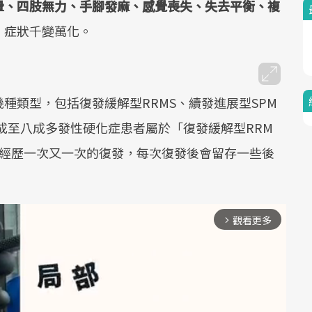
暈、四肢無力、手腳發麻、感覺喪失、失去平衡、複
，症狀千變萬化。
種類型，包括復發緩解型RRMS、續發進展型SPM
七成至八成多發性硬化症患者屬於「復發緩解型RRM
會經歷一次又一次的復發，每次復發後會留存一些後
。
觀看更多
arrow_forward_ios