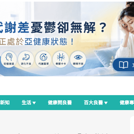
新知
生活
健康問良醫
百大良醫
健康
良醫生活祭
我與健康韌性的距離