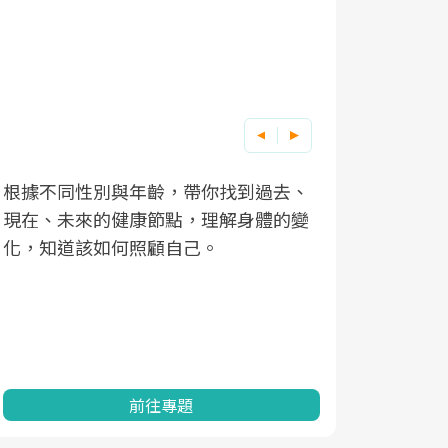
根據不同性別與年齡，帶你找到過去、
因應超高齡
現在、未來的健康節點，理解身體的變
「2025
化，知道該如何照顧自己。
康促進為目
民眾健康的
查、數據分
一起成為台
前往專題