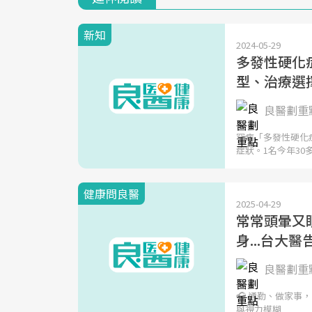
新知
2024-05-29
多發性硬化
型、治療選
良醫劃重點
罕病「多發性硬化
症狀。1名今年30
健康問良醫
2025-04-29
常常頭暈又
身...台大
良醫劃重點
🎧 通勤、做家事
與視力模糊