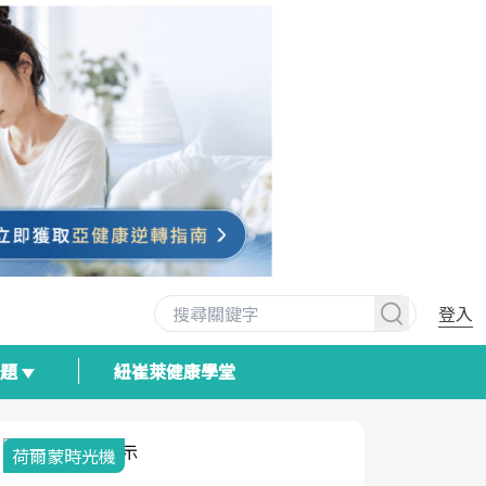
登入
專題
紐崔萊健康學堂
荷爾蒙時光機
2025健檢