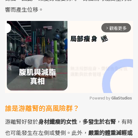
響而產生位移。
觀看更多
arrow_forward_ios
Powered by 
GliaStudios
誰是游離腎的高風險群？
Mute
游離腎好發於
身材纖瘦的女性
，
多發生於右腎
，有時
也可能發生在左側或雙側。此外，
嚴重的體重減輕或