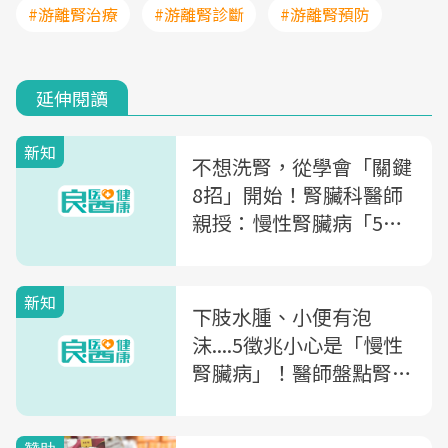
#游離腎治療
#游離腎診斷
#游離腎預防
延伸閱讀
新知
不想洗腎，從學會「關鍵
8招」開始！腎臟科醫師
親授：慢性腎臟病「5期
別」症狀與照護重點
新知
下肢水腫、小便有泡
沫....5徵兆小心是「慢性
腎臟病」！醫師盤點腎臟
病「5期別」症狀重點，
「這9類人」是高危險群