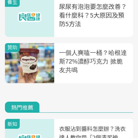
養生
尿尿有泡泡要怎麼改善？
看什麼科？5大原因及預
防5方法
熱門推薦
新知
衣服沾到醬料怎麼辦？洗衣
達人教你用「2個清潔神