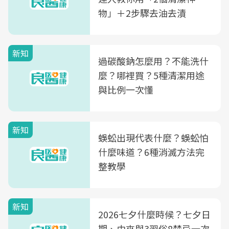
物」＋2步驟去油去漬
新知
過碳酸鈉怎麼用？不能洗什
麼？哪裡買？5種清潔用途
與比例一次懂
新知
蜈蚣出現代表什麼？蜈蚣怕
什麼味道？6種消滅方法完
整教學
新知
2026七夕什麼時候？七夕日
期、由來與3習俗8禁忌一次