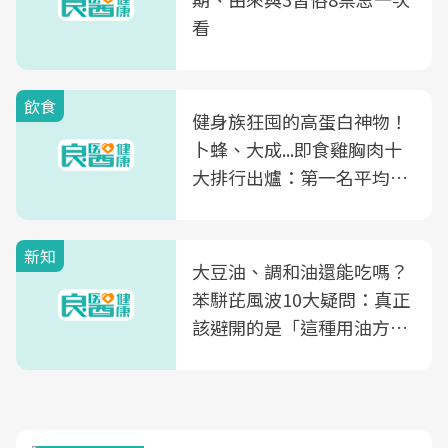
看
飲食
健身族狂囤的高蛋白神物！
卜蜂、大成...即食雞胸肉十
大排行出爐：第一名平均一
片不到50元
新知
大豆油、調和油還能吃嗎？
苯駢芘風波10大疑問：真正
該避開的是「這種用油方
式」