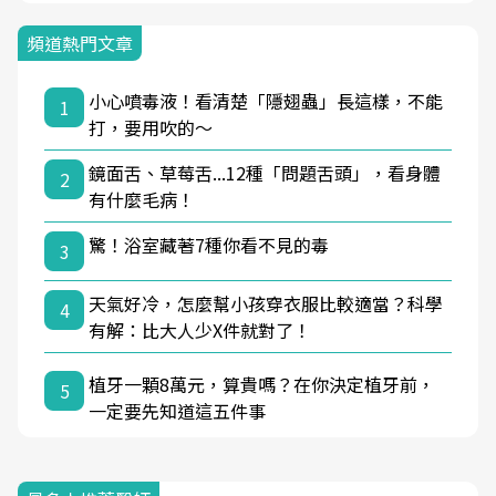
頻道熱門文章
小心噴毒液！看清楚「隱翅蟲」長這樣，不能
1
打，要用吹的～
鏡面舌、草莓舌...12種「問題舌頭」，看身體
2
有什麼毛病！
驚！浴室藏著7種你看不見的毒
3
天氣好冷，怎麼幫小孩穿衣服比較適當？科學
4
有解：比大人少X件就對了！
植牙一顆8萬元，算貴嗎？在你決定植牙前，
5
一定要先知道這五件事