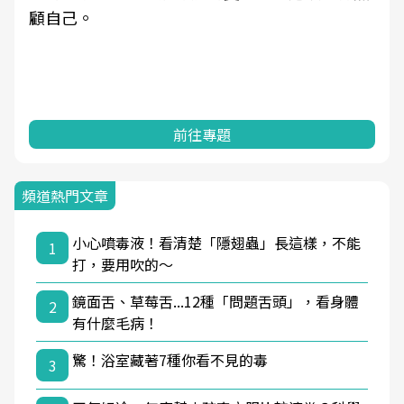
顧自己。
前往專題
頻道熱門文章
小心噴毒液！看清楚「隱翅蟲」長這樣，不能
1
打，要用吹的～
鏡面舌、草莓舌...12種「問題舌頭」，看身體
2
有什麼毛病！
驚！浴室藏著7種你看不見的毒
3