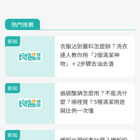
熱門推薦
新知
衣服沾到醬料怎麼辦？洗衣
達人教你用「2個清潔神
物」＋2步驟去油去漬
新知
過碳酸鈉怎麼用？不能洗什
麼？哪裡買？5種清潔用途
與比例一次懂
新知
蜈蚣出現代表什麼？蜈蚣怕