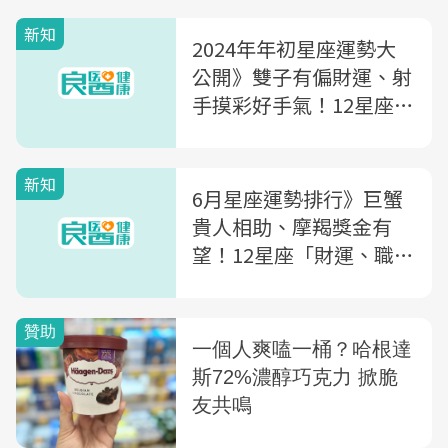
新知
2024年年初星座運勢大
公開》雙子有偏財運、射
手摸彩好手氣！12星座工
作運、財運、戀愛運一次
看
新知
6月星座運勢排行》巨蟹
貴人相助、摩羯獎金有
望！12星座「財運、職
場、戀愛運勢」前3名
是...