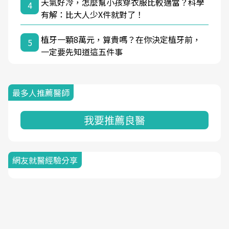
天氣好冷，怎麼幫小孩穿衣服比較適當？科學
4
有解：比大人少X件就對了！
植牙一顆8萬元，算貴嗎？在你決定植牙前，
5
一定要先知道這五件事
最多人推薦醫師
我要推薦良醫
網友就醫經驗分享