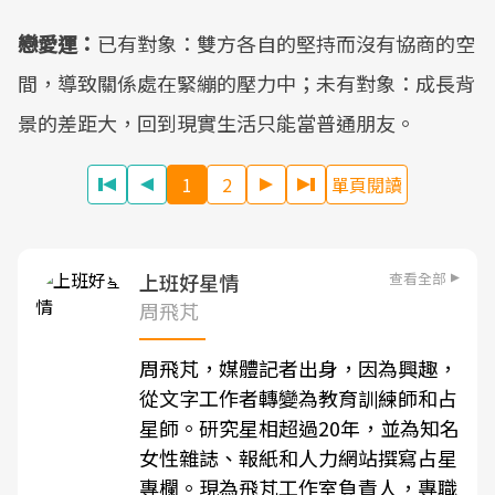
戀愛運：
已有對象：雙方各自的堅持而沒有協商的空
間，導致關係處在緊繃的壓力中；未有對象：成長背
景的差距大，回到現實生活只能當普通朋友。
1
2
單頁閱讀
查看全部
上班好星情
周飛芃
周飛芃，媒體記者出身，因為興趣，
從文字工作者轉變為教育訓練師和占
星師。研究星相超過20年，並為知名
女性雜誌、報紙和人力網站撰寫占星
專欄。現為飛芃工作室負責人，專職