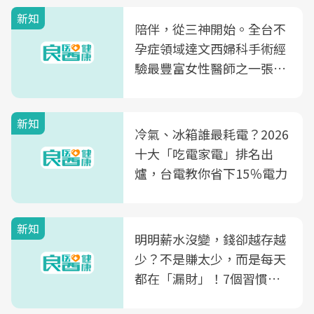
新知
陪伴，從三神開始。全台不
孕症領域達文西婦科手術經
驗最豐富女性醫師之一張永
玲領軍，打造全台首創「生
殖銀行概念形象館」，攜手
新知
光田醫院建構360度女性健
冷氣、冰箱誰最耗電？2026
康照護生態圈
十大「吃電家電」排名出
爐，台電教你省下15％電力
新知
明明薪水沒變，錢卻越存越
少？不是賺太少，而是每天
都在「漏財」！7個習慣一
次看