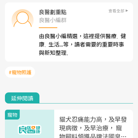
查看全部
良醫劃重點
良醫小編群
由良醫小編精選，這裡提供醫療
健
、
康
生活...等，讀者需要的重要時事
、
與新知整理
。
#寵物照護
延伸閱讀
寵物
貓犬忍痛能力高，及早發
現病徵，及早治療， 寵
物飼料領導品牌法國皇家