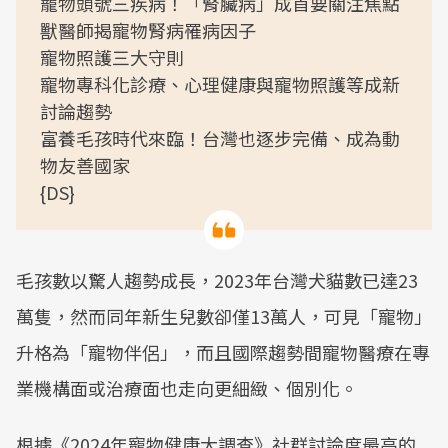
寵物頭號三疾病！「腎臟病」成首要關注焦點
獸醫師揭寵物腎病罹病因子
寵物照護三大守則
寵物專科化診療、心理健康與寵物照護等成新
討論趨勢
富養毛孩時代來臨！台灣也逐步完備、成為動
物友善國家
{DS}
毛孩數以驚人趨勢成長，2023年台灣犬貓數已達23
萬隻，然而同年新生兒數卻僅13萬人，可見「寵物」
升格為「寵物伴侶」，而且國際趨勢間寵物醫療在專
業機構面或治療面也走向更細緻、個別化。
根據《2024年寵物健康大調查》社群討論度最高的