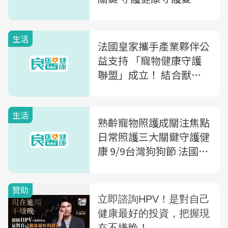
護貓犬的一生
生活
法國皇家攜手產業夥伴公
益支持 「寵物健康守護
聯盟」成立！ 結合獸
醫、專家學者，為飼主守
護寵物健康帶來一大福
生活
音！
熟齡寵物照護成關注焦點
日常照護三大關鍵守護健
康 9/9台灣狗狗節 法國皇
家倡導精準營養、行為觀
察、定期健檢