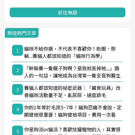
前往專題
頻道熱門文章
貓咪不給你摸，不代表不喜歡你！眨眼、側
1
躺...養貓人都該知道的「貓咪行為學」
「幹嘛養一隻瞎子狗啊？是我就丟掉牠...」路
2
人的一句話，讓牠成為台灣第一隻全盲狗醫生
養貓人都該知道的祕密武器：「藏食玩具」改
3
善貓咪活動量不足、亂尿尿、過度舔毛
你的1年等於毛孩5~7年！貓狗忍痛不會說，定
4
期健檢很重要！貓狗健檢項目、費用一次看
你是狗派or貓派？喜歡炫耀寵物的人，其實很
5