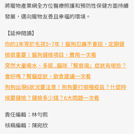
將寵物產業網全方位醫療照護和預防性保健方面持續
發展，邁向寵物友善且幸福的環境。
【延伸閱讀】
你的1年等於毛孩5~7年！貓狗忍痛不會說，定期健
檢很重要！貓狗健檢項目、費用一次看
突然大量喝水、多尿...貓咪「腎衰竭」症狀有哪些？
會好嗎？腎貓症狀、飲食建議一次看
狗狗出現6狀況要注意！狗狗要打哪種疫苗？什麼時
候要健檢？健檢多少錢？6大問題一次看
責任編輯：林勻熙
核稿編輯：陳宛欣