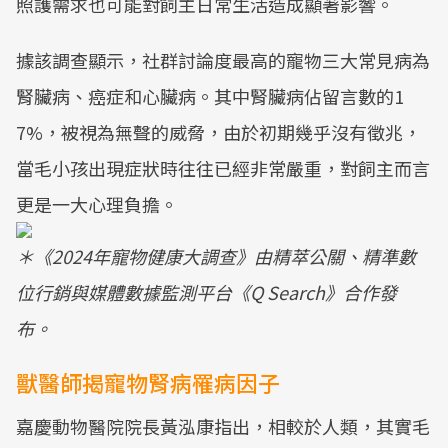
照護需求也可能對飼主日常生活造成顯著影響。
據該調查顯示，社群討論度最高的寵物三大常見病為
腎臟病、癌症和心臟病。其中腎臟病佔留言數的1
7%，被視為無聲的威脅，由於初期幾乎沒有徵兆，
當毛小孩出現症狀時往往已經非常嚴重，對飼主而言
更是一大心理負擔。
＊《2024年寵物健康大調查》由精萃公關、精準數
位行銷與媒體數據監測平台《Q Search》合作發
布。
獸醫師揭寵物腎病罹病因子
嘉慶動物醫院院長黃泓康指出，相較於人類，其實毛