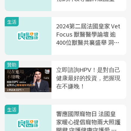
提倡貓犬健檢，加碼捐
糧，攜手六都動保處與百
生活
位獸醫一同呼籲「健檢及
2024第二屆法國皇家 Vet
早 相伴到老」
Focus 獸醫醫學論壇 逾
400位獸醫共襄盛舉 洞悉
貓犬行為與照護需求
生活
響應國際寵物日 法國皇
家暖心提倡寵物兩大照護
關鍵 守護健康守護愛 呵