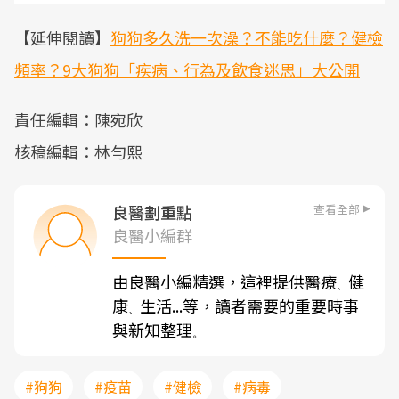
【延伸閱讀】
狗狗多久洗一次澡？不能吃什麼？健檢
頻率？9大狗狗「疾病、行為及飲食迷思」大公開
責任編輯：陳宛欣
核稿編輯：林勻熙
查看全部
良醫劃重點
良醫小編群
由良醫小編精選，這裡提供醫療
健
、
康
生活...等，讀者需要的重要時事
、
與新知整理
。
#狗狗
#疫苗
#健檢
#病毒