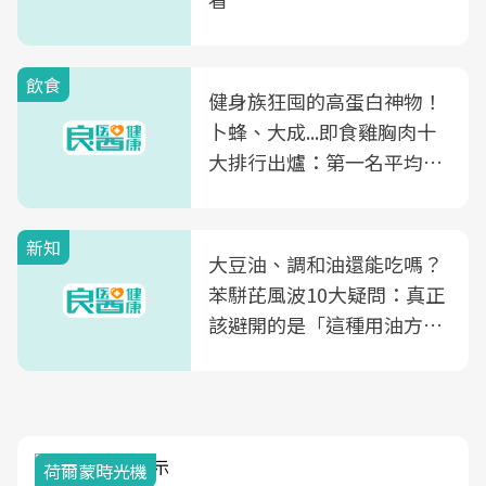
飲食
健身族狂囤的高蛋白神物！
卜蜂、大成...即食雞胸肉十
大排行出爐：第一名平均一
片不到50元
新知
大豆油、調和油還能吃嗎？
苯駢芘風波10大疑問：真正
該避開的是「這種用油方
式」
荷爾蒙時光機