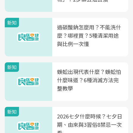
新知
過碳酸鈉怎麼用？不能洗什
麼？哪裡買？5種清潔用途
與比例一次懂
新知
蜈蚣出現代表什麼？蜈蚣怕
什麼味道？6種消滅方法完
整教學
新知
2026七夕什麼時候？七夕日
期、由來與3習俗8禁忌一次
看