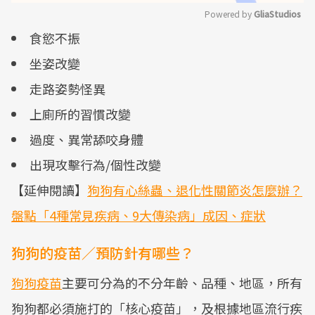
Powered by 
GliaStudios
食慾不振
Mute
坐姿改變
走路姿勢怪異
上廁所的習慣改變
過度、異常舔咬身體
出現攻擊行為/個性改變
【延伸閱讀】
狗狗有心絲蟲、退化性關節炎怎麼辦？
盤點「4種常見疾病、9大傳染病」成因、症狀
狗狗的疫苗／預防針有哪些？
狗狗疫苗
主要可分為的不分年齡、品種、地區，所有
狗狗都必須施打的「核心疫苗」，及根據地區流行疾