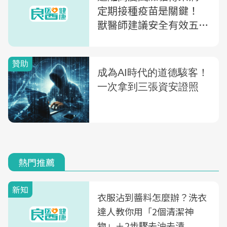
定期接種疫苗是關鍵！
獸醫師建議安全有效五合
一疫苗，多種疾病防護一
次到位！
熱門推薦
新知
衣服沾到醬料怎麼辦？洗衣
達人教你用「2個清潔神
物」＋2步驟去油去漬