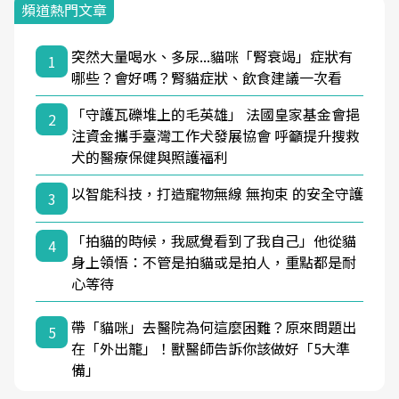
頻道熱門文章
突然大量喝水、多尿...貓咪「腎衰竭」症狀有
1
哪些？會好嗎？腎貓症狀、飲食建議一次看
「守護瓦礫堆上的毛英雄」 法國皇家基金會挹
2
注資金攜手臺灣工作犬發展協會 呼籲提升搜救
犬的醫療保健與照護福利
以智能科技，打造寵物無線 無拘束 的安全守護
3
「拍貓的時候，我感覺看到了我自己」他從貓
4
身上領悟：不管是拍貓或是拍人，重點都是耐
心等待
帶「貓咪」去醫院為何這麼困難？原來問題出
5
在「外出籠」！獸醫師告訴你該做好「5大準
備」