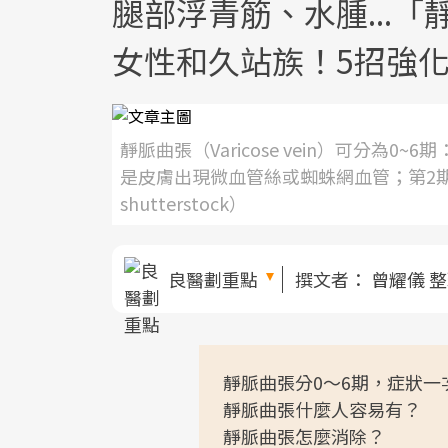
腿部浮青筋、水腫...
女性和久站族！5招強
靜脈曲張（Varicose vein）可分為
是皮膚出現微血管絲或蜘蛛網血管；第2
shutterstock）
良醫劃重點
撰文者：
曾耀儀 
靜脈曲張分0～6期，症狀一
靜脈曲張什麼人容易有？
靜脈曲張怎麼消除？