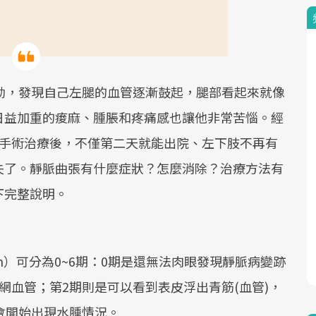
勤，發現自己左腿的血管逐漸鼓起，腿部看起來就像
日益加重的痠麻、腫脹和疼痛感也讓他非常苦惱。經
式手術治療後，不僅第二天就能出院、左下肢不再有
失了。靜脈曲張有什麼症狀？怎麼消除？治療方法有
下完整說明。
vein）可分為0~6期：0期是還無法肉眼發現靜脈病變跡
網血管；第2期則是可以看到表皮浮出青筋(血管)，
會開始出現水腫情況。