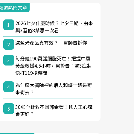
頻道熱門文章
2026七夕什麼時候？七夕日期、由來
1
與3習俗8禁忌一次看
濾藍光產品真有效？ 醫師告訴你
2
每分鐘190萬腦細胞死亡！把握中風
3
黃金救援4.5小時，醫警告：遇3症狀
快打119搶時間
為什麼大醫院裡的病人和護士總是衝
4
來衝去？
30強心針救不回郭金發！換人工心臟
5
會更好？