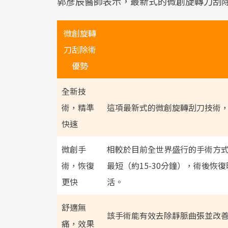
郭彥辰醫師表示，最新式的微創旋轉刀刮
微創旋轉
刀刮除術
優勢
全新技
術，精準
這項最新式的微創旋轉刮刀技術
快速
微創手
相較於目前全世界盛行的手術方
術，恢復
最短（約15-30分鐘），術後
更快
活。
舒適無
該手術能有效去除靜脈曲張並改
痛，效果