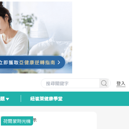
登入
專題
紐崔萊健康學堂
荷爾蒙時光機
2025健檢