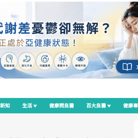
新知
生活
健康問良醫
百大良醫
健康
良醫生活祭
我與健康韌性的距離