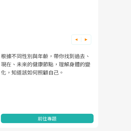
根據不同性別與年齡，帶你找到過去、
因應超高齡
現在、未來的健康節點，理解身體的變
「2025
化，知道該如何照顧自己。
康促進為目
民眾健康的
查、數據分
一起成為台
前往專題