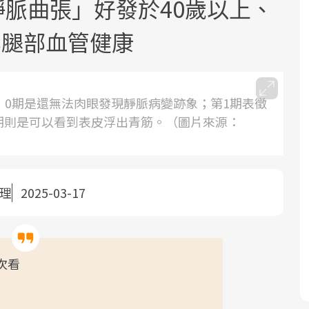
「靜脈曲張」好發於40歲以上、
化腿部血管健康
0~6期：0期是還無法肉眼發現靜脈病變跡象；第1期表徵
期則是可以看到表皮浮出青筋。（圖片來源：
面對超高齡社會的浪潮，台灣正在快速
2025年，就到良醫生活祭體驗「一站式
良醫健康網從「換季的身體變化」出
邁向「健康照護」的新時代。隨著國家
健康新生活」，從講座、體驗到運動，
發，透過醫學觀點與日常感受的對話，
政策如「健康台灣推動委員會」與「長
全面啟動你的健康革命！
建立對亞健康的認知，進而引導實際的
照3.0」的推進，「預防醫學」已成全民
改善行動。
整理
2025-03-17
關注的核心議題。然而，健檢不只是醫
療院所的服務，更是民眾了解自身健康
狀況、啟動健康管理的重要起點。
次看
前往專題
前往專題
前往專題