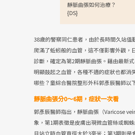
靜脈曲張如何治療？
{DS}
38歲的警察同仁患者，由於長時間久站值
爬滿了蚯蚓般的血管，這不僅影響外觀，
診斷，確定為第2期靜脈曲張。藉由最新
明顯鼓起之血管，各種不適的症狀也都消
哪些？童綜合醫院整形外科郭彥辰醫師以
靜脈曲張分0～6期，症狀一次看
郭彥辰醫師指出，靜脈曲張（Varicose 
象，第1期表徵是皮膚出現微血管絲或蜘蛛
且站立時血管直徑大於3毫米；第3期則是