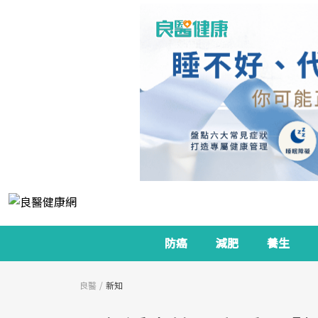
防癌
減肥
養生
良醫
新知