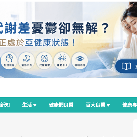
新知
生活
健康問良醫
百大良醫
健康
良醫生活祭
我與健康韌性的距離