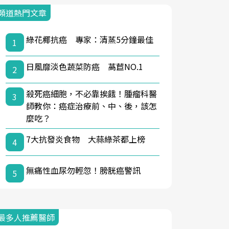
頻道熱門文章
綠花椰抗癌 專家：清蒸5分鐘最佳
1
日風靡淡色蔬菜防癌 萵苣NO.1
2
殺死癌細胞，不必靠挨餓！腫瘤科醫
3
師教你：癌症治療前、中、後，該怎
麼吃？
7大抗發炎食物 大蒜綠茶都上榜
4
無痛性血尿勿輕忽！膀胱癌警訊
5
最多人推薦醫師