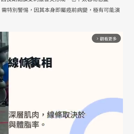
：
需特別警惕，因其本身即屬癌前病變，極有可能演
觀看更多
arrow_forward_ios