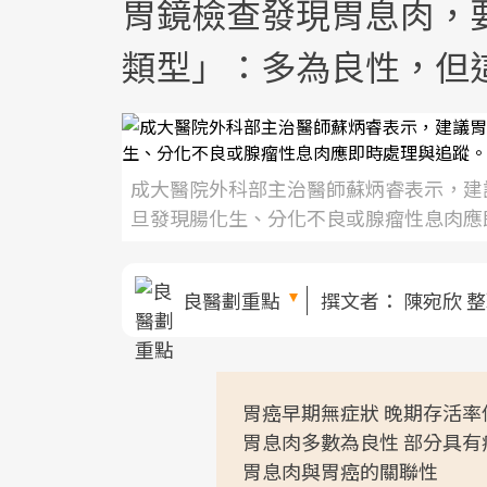
胃鏡檢查發現胃息肉，
類型」：多為良性，但
成大醫院外科部主治醫師蘇炳睿表示，建
旦發現腸化生、分化不良或腺瘤性息肉應
良醫劃重點
撰文者：
陳宛欣 
胃癌早期無症狀 晚期存活率
胃息肉多數為良性 部分具有
胃息肉與胃癌的關聯性