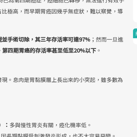
現時已為第四期癌症，癌細胞已轉移，無法進行有效手
占比極高，而早期胃癌因幾乎無症狀，難以察覺，導
並手術切除，其三年存活率可達97%
；然而一旦進
。
第四期胃癌的存活率甚至低至20%以下
。
發現。息肉是胃黏膜層上長出來的小突起，雖多數為
p）：
多與慢性胃炎有關，癌化機率低。
：
因長期黏膜受刺激發炎形成，也不太容易惡變。