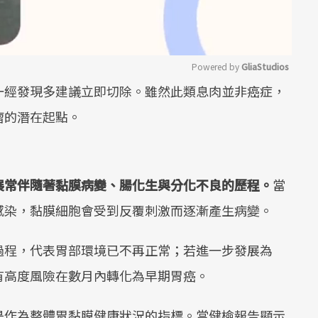
Powered by 
GliaStudios
一經發現多建議立即切除。雖然此類息肉並非癌症，
Mute
瘤的潛在起點。
展常伴隨著黏膜病變、腸化生與分化不良的歷程。
當
感染，黏膜細胞會受到反覆刺激而逐漸產生病變。
過程，代表胃部環境已不再正常；若進一步發展為
有高度風險在數月內轉化為早期胃癌。
是作為整體胃黏膜健康狀況的指標。當健檢報告顯示