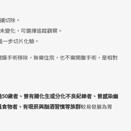
建議切除。
、未變化，可選擇追蹤觀察。
需進一步切片化驗。
視鏡手術移除，無需住院，也不需開腹手術，是相對
過50歲者、曾有腸化生或分化不良紀錄者、曾感染幽
溫食物者、有吸菸與酗酒習慣等族群
較易發展為胃