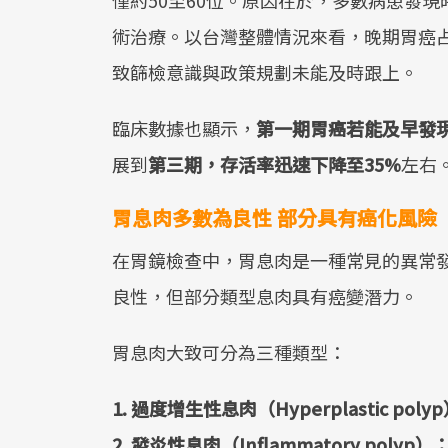
僅約50至60位。原因在於，多數病患發
術治療。以台灣整體情況來看，晚期胃癌
致篩檢意識與政策規劃未能及時跟上。
臨床數據也顯示，
第一期胃癌若能及早發現
展到
第三期，存活率迅速下降至35%
左右
胃息肉多數為良性 部分具有癌化風險
在胃鏡檢查中，胃息肉是一種常見的異常
良性，但部分類型息肉具有癌變潛力。
胃息肉大致可分為三種類型：
1. 過度增生性息肉（Hyperplastic poly
2. 發炎性息肉（Inflammatory polyp）