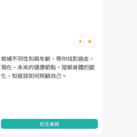
根據不同性別與年齡，帶你找到過去、
因應超高齡
現在、未來的健康節點，理解身體的變
「2025
化，知道該如何照顧自己。
康促進為目
民眾健康的
查、數據分
一起成為台
前往專題