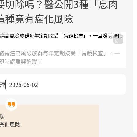
要切除嗎？醫公開3種「息肉
這種竟有癌化風險
議胃癌高風險族群每年定期接受「胃鏡檢查」，一
面對超高齡社會的浪潮，台灣正在快速
2025年，就到良醫生活祭體驗「一站式
良醫健康網從「換季的身體變化」出
即時處理與追蹤。
邁向「健康照護」的新時代。隨著國家
健康新生活」，從講座、體驗到運動，
發，透過醫學觀點與日常感受的對話，
政策如「健康台灣推動委員會」與「長
全面啟動你的健康革命！
建立對亞健康的認知，進而引導實際的
照3.0」的推進，「預防醫學」已成全民
改善行動。
整理
2025-05-02
關注的核心議題。然而，健檢不只是醫
療院所的服務，更是民眾了解自身健康
狀況、啟動健康管理的重要起點。
低
前往專題
前往專題
前往專題
癌化風險