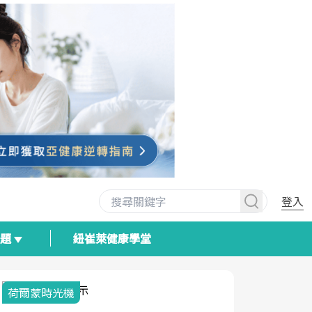
登入
專題
紐崔萊健康學堂
荷爾蒙時光機
2025健檢