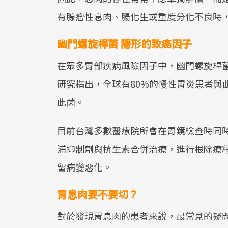
有腺瘤性息肉、腸化生或重度分化不良時
幽門螺旋桿菌 隱形的致癌因子
在眾多胃部疾病風險因子中，幽門螺旋桿菌（Hel
研究指出，全球有80%的慢性胃炎患者與
此菌。
目前台灣多數醫療院所會在胃鏡檢查時同
浦抑制劑與抗生素合併治療，進行根除療
留病變惡化。
胃息肉要不要切？
對於發現胃息肉的患者來說，最常見的疑