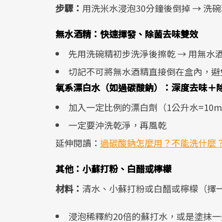
步驟：
用洗米水浸泡30分鐘後倒掉 → 洗碗
無水酒精：快速揮發、除菌去味雙效
先用洗碗精初步洗淨後擦乾 → 用無水
切記不可將無水酒精直接倒在盒內，避
氧系漂白水（如過碳酸鈉）：深度去味＋
加入一定比例的漂白劑（1公升水=10ml
一定要沖洗乾淨，再風乾
延伸閱讀：
過碳酸鈉怎麼用？不能洗什麼
其他：小蘇打粉、白醋或檸檬
材料：
清水、小蘇打粉或白醋或檸檬（擇
浸泡稀釋約20倍的蘇打水，或是塗抹