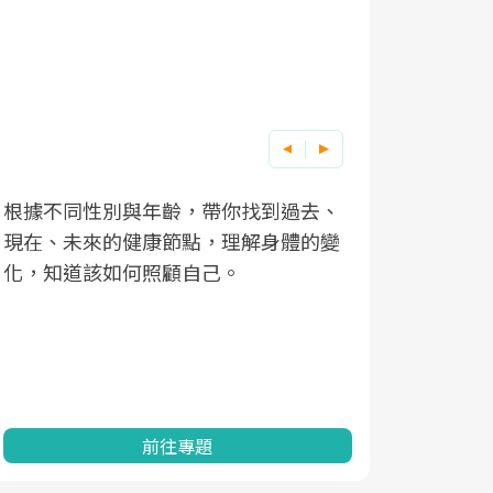
根據不同性別與年齡，帶你找到過去、
因應超高齡
現在、未來的健康節點，理解身體的變
「2025
化，知道該如何照顧自己。
康促進為目
民眾健康的
查、數據分
一起成為台
前往專題