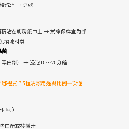
精洗淨 → 晾乾
酒精沾在廚房紙巾上 → 拭擦保鮮盒內部
免損壞材質
除菌
漂白劑） → 浸泡10～20分鐘
？哪裡買？5種清潔用途與比例一次懂
一即可）
一些白醋或檸檬汁