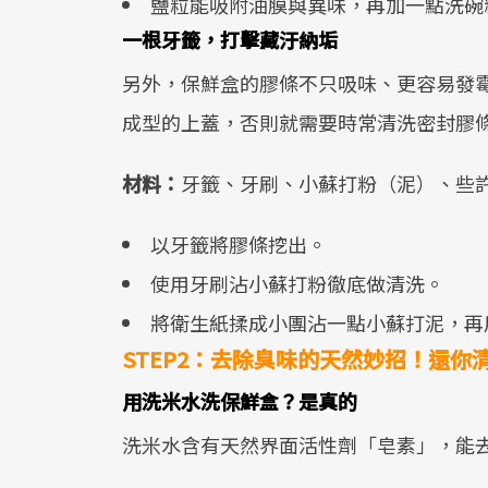
鹽粒能吸附油膜與異味，再加一點洗碗
一根牙籤，打擊藏汙納垢
另外，保鮮盒的膠條不只吸味、更容易發
成型的上蓋，否則就需要時常清洗密封膠
材料：
牙籤、牙刷、小蘇打粉（泥）、些
以牙籤將膠條挖出。
使用牙刷沾小蘇打粉徹底做清洗。
將衛生紙揉成小團沾一點小蘇打泥，再
STEP2：去除臭味的天然妙招！還你
用洗米水洗保鮮盒？是真的
洗米水含有天然界面活性劑「皂素」，能