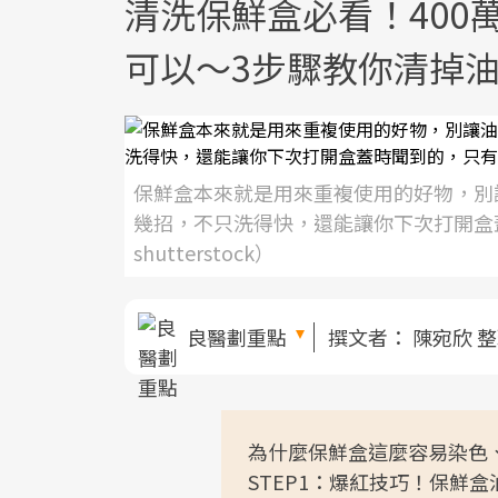
清洗保鮮盒必看！400
可以～3步驟教你清掉
保鮮盒本來就是用來重複使用的好物，別
幾招，不只洗得快，還能讓你下次打開盒
shutterstock）
良醫劃重點
撰文者：
陳宛欣 
為什麼保鮮盒這麼容易染色
STEP1：爆紅技巧！保鮮