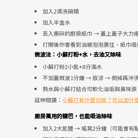
加入2滴洗碗精
加入半盒水
丟入撕碎的廚房紙巾 → 蓋上蓋子大力搖
打開後你會看到油被泡泡裹住、紙巾吸
微波法：小蘇打粉+水，去油又除味
小蘇打粉2小匙+8分滿水
不加蓋微波1分鐘 → 放涼 → 倒掉再沖
熱水與小蘇打結合可軟化油垢與臭味源
延伸閱讀：
小蘇打有什麼功效？可以加什麼
廚房萬用的鹽巴，也能吸油除味
加入2大匙鹽 → 搖晃2分鐘（可能會有