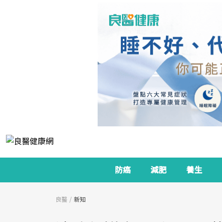
防癌
減肥
養生
良醫
新知