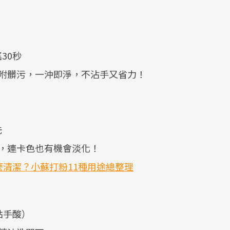
30秒
附髒污，一沖即淨，不沾手又省力！
洗
，連卡色也有機會淡化！
清潔？小蘇打粉11種用途總整理
點手酸）