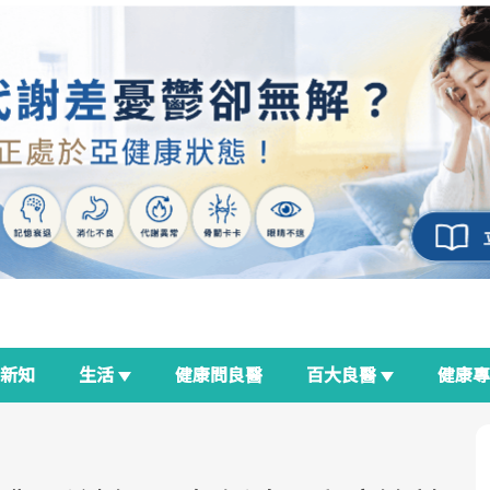
新知
生活
健康問良醫
百大良醫
健康
良醫生活祭
我與健康韌性的距離