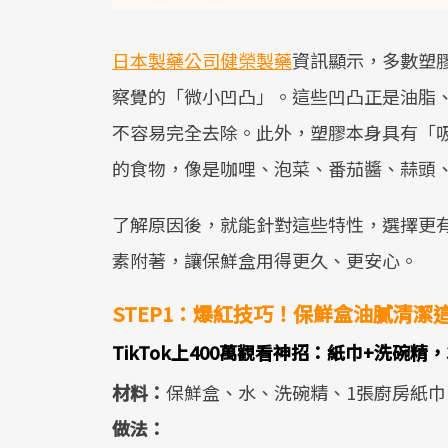
日本製藥公司健榮製藥
資訊顯示，多數塑
察覺的「微小凹凸」。這些凹凸正是油脂
不容易完全去除。此外，塑膠本身具有「
的食物，像是咖哩、泡菜、番茄醬、蒜頭
了解原因後，就能針對這些特性，選擇更
素附著，讓保鮮盒用得更久、更安心。
STEP1：爆紅技巧！保鮮盒油膩清
TikTok上400萬觀看神招：紙巾+洗碗精
材料：
保鮮盒、水、洗碗精、1張廚房紙巾
做法：