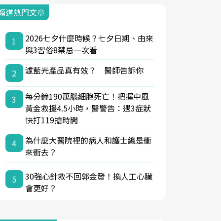
頻道熱門文章
2026七夕什麼時候？七夕日期、由來
1
與3習俗8禁忌一次看
濾藍光產品真有效？ 醫師告訴你
2
每分鐘190萬腦細胞死亡！把握中風
3
黃金救援4.5小時，醫警告：遇3症狀
快打119搶時間
為什麼大醫院裡的病人和護士總是衝
4
來衝去？
30強心針救不回郭金發！換人工心臟
5
會更好？