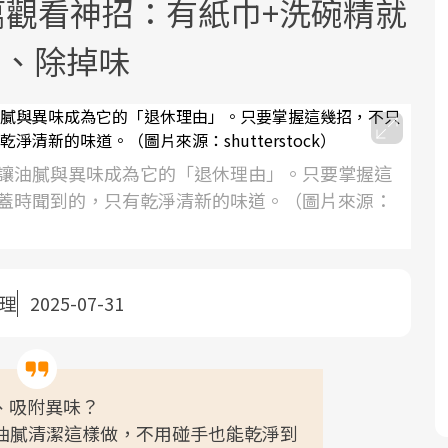
萬觀看神招：有紙巾+洗碗精就
油、除掉味
讓油膩與異味成為它的「退休理由」。只要掌握這
面對超高齡社會的浪潮，台灣正在快速
2025年，就到良醫生活祭體驗「一站式
良醫健康網從「換季的身體變化」出
蓋時聞到的，只有乾淨清新的味道。（圖片來源：
邁向「健康照護」的新時代。隨著國家
健康新生活」，從講座、體驗到運動，
發，透過醫學觀點與日常感受的對話，
政策如「健康台灣推動委員會」與「長
全面啟動你的健康革命！
建立對亞健康的認知，進而引導實際的
照3.0」的推進，「預防醫學」已成全民
改善行動。
整理
2025-07-31
關注的核心議題。然而，健檢不只是醫
療院所的服務，更是民眾了解自身健康
狀況、啟動健康管理的重要起點。
前往專題
前往專題
前往專題
、吸附異味？
盒油膩清潔這樣做，不用碰手也能乾淨到