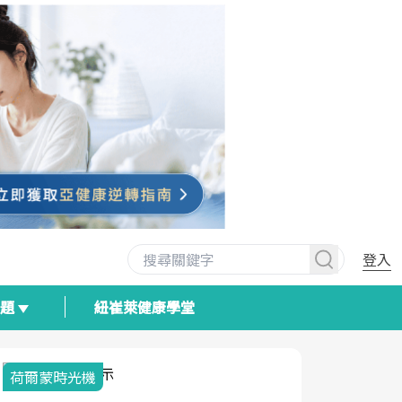
登入
專題
紐崔萊健康學堂
荷爾蒙時光機
2025健檢