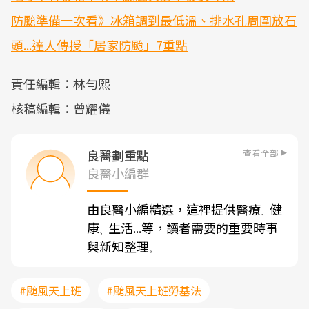
防颱準備一次看》冰箱調到最低溫、排水孔周圍放石
頭...達人傳授「居家防颱」7重點
責任編輯：林勻熙
核稿編輯：曾耀儀
查看全部
良醫劃重點
良醫小編群
由良醫小編精選，這裡提供醫療
健
、
康
生活...等，讀者需要的重要時事
、
與新知整理
。
#颱風天上班
#颱風天上班勞基法