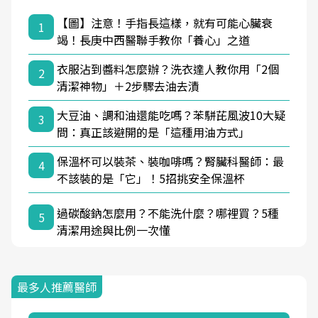
【圖】注意！手指長這樣，就有可能心臟衰
1
竭！長庚中西醫聯手教你「養心」之道
衣服沾到醬料怎麼辦？洗衣達人教你用「2個
2
清潔神物」＋2步驟去油去漬
大豆油、調和油還能吃嗎？苯駢芘風波10大疑
3
問：真正該避開的是「這種用油方式」
保溫杯可以裝茶、裝咖啡嗎？腎臟科醫師：最
4
不該裝的是「它」！5招挑安全保溫杯
過碳酸鈉怎麼用？不能洗什麼？哪裡買？5種
5
清潔用途與比例一次懂
最多人推薦醫師