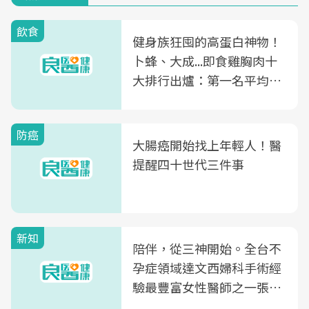
飲食
健身族狂囤的高蛋白神物！
卜蜂、大成...即食雞胸肉十
大排行出爐：第一名平均一
片不到50元
防癌
大腸癌開始找上年輕人！醫
提醒四十世代三件事
新知
陪伴，從三神開始。全台不
孕症領域達文西婦科手術經
驗最豐富女性醫師之一張永
玲領軍，打造全台首創「生