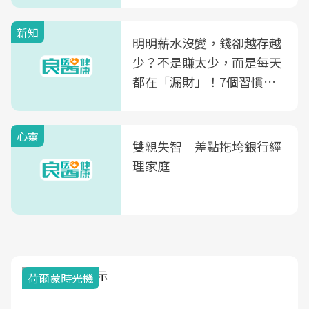
殖銀行概念形象館」，攜手
新知
光田醫院建構360度女性健
明明薪水沒變，錢卻越存越
康照護生態圈
少？不是賺太少，而是每天
都在「漏財」！7個習慣一
次看
心靈
雙親失智 差點拖垮銀行經
理家庭
荷爾蒙時光機