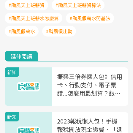
#颱風天上班薪資
#颱風天上班薪資算法
#颱風天上班薪水怎麼算
#颱風假薪水勞基法
#颱風假薪水
#颱風假出勤
延伸閱讀
新知
振興三倍券懶人包》信用
卡、行動支付、電子票
證...怎麼用最划算？銀
行、夜市、百貨優惠一次
看
新知
2023報稅懶人包！手機
報稅開放現金繳費、「延