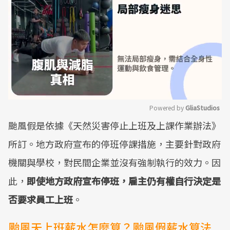
Powered by 
GliaStudios
颱風假是依據《天然災害停止上班及上課作業辦法》
Mute
所訂。地方政府宣布的停班停課措施，主要針對政府
機關與學校，對民間企業並沒有強制執行的效力。因
此，
即使地方政府宣布停班，雇主仍有權自行決定是
否要求員工上班
。
颱風天上班薪水怎麼算？颱風假薪水算法