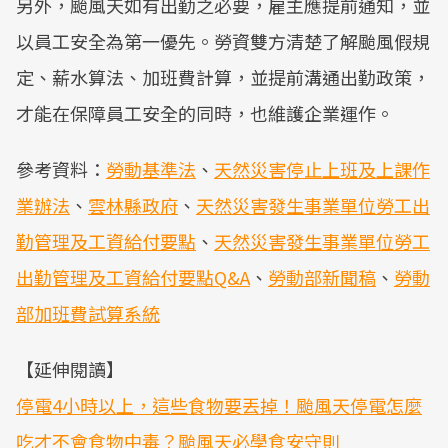
另外，颱風天如有出勤之必要，雇主應提前通知，並
以員工安全為第一優先。勞資雙方清楚了解颱風假規
定、薪水算法、加班費計算，並提前溝通出勤政策，
才能在保障員工安全的同時，也維護企業運作。
參考資料：
勞動基準法
、
天然災害停止上班及上課作
業辦法
、
雲林縣政府
、
天然災害發生事業單位勞工出
勤管理及工資給付要點
、
天然災害發生事業單位勞工
出勤管理及工資給付要點Q&A
、
勞動部新聞稿
、
勞動
部加班費試算系統
【延伸閱讀】
停電4小時以上，這些食物要丟掉！颱風天停電怎麼
吃才不會食物中毒？颱風天必學食安守則