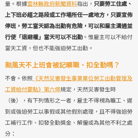
量。根據
雲林縣政府新聞資料
指出，
只要勞工住處、
上下班必經之路段或工作場所任一處地方，只要宣佈
停班，勞工當天認為出勤有危險，可以和雇主溝通並
行使「退避權」當天可以不出勤
。惟雇主可以不給付
當天工資，但也不能強迫勞工出勤。
颱風天不上班會被記曠職、扣全勤嗎？
不會。依照
《天然災害發生事業單位勞工出勤管理及
工資給付要點》第六條
規定，天然災害發生時
（後），有下列情形之一者，雇主不得視為曠工、遲
到或強迫勞工以事假或其他假別處理，且不得強迫勞
工補行工作、扣發全勤獎金、解僱或為其他不利之處
分：