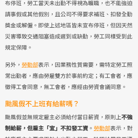
布停班，勞工當天未出勤不得視為曠職，也不能強迫
請事假或其他假別，且公司不得要求補班、扣發全勤
獎金或解僱。即使上述地區皆未宣布停班，但因天然
災害導致交通阻塞造成遲到或缺勤，勞工同樣受到此
規定保障。
另外，
勞動部
表示，因業務性質需要，需特定勞工照
常出勤者，應由勞雇雙方於事前約定；有工會者，應
徵得工會同意，無工會者，應經由勞資會議同意。
颱風假不上班有給薪嗎？
颱風假並無規定雇主必須給付當日薪資，原則上
不強
制給薪，但雇主「宜」不扣發工資
。
勞動部
表示，對