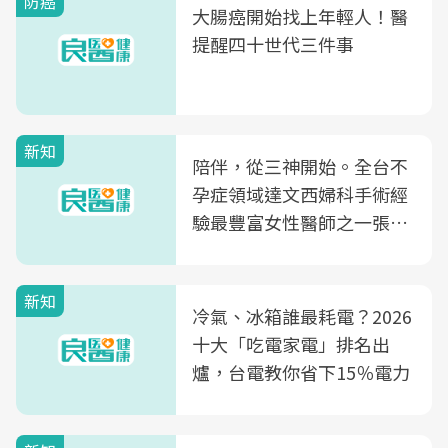
防癌
大腸癌開始找上年輕人！醫
提醒四十世代三件事
新知
陪伴，從三神開始。全台不
孕症領域達文西婦科手術經
驗最豐富女性醫師之一張永
玲領軍，打造全台首創「生
殖銀行概念形象館」，攜手
新知
光田醫院建構360度女性健
冷氣、冰箱誰最耗電？2026
康照護生態圈
十大「吃電家電」排名出
爐，台電教你省下15％電力