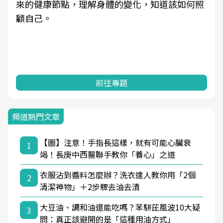
來的健康節點，理解身體的變化，知道該如何照
顧自己。
前往專題
頻道熱門文章
【圖】注意！手指長這樣，就有可能心臟衰
1
竭！長庚中西醫聯手教你「養心」之道
衣服沾到醬料怎麼辦？洗衣達人教你用「2個
2
清潔神物」＋2步驟去油去漬
大豆油、調和油還能吃嗎？苯駢芘風波10大疑
3
問：真正該避開的是「這種用油方式」