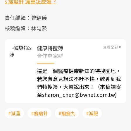
s 瘦瘦針 減重怎麼選？
責任編輯：曾耀儀
核稿編輯：林勻熙
查看全部
健康特搜簿
合作專家群
這是一個醫療健康新知的特搜園地，
若您有意見想法不吐不快，歡迎到我
們特搜簿，大聲說出來！（來稿請寄
至sharon_chen@bwnet.com.tw)
#減重
#瘦瘦針
#瘦瘦丸
#減肥