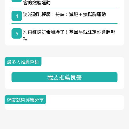
會的燃脂運動
消滅副乳夢魘！祕訣：減肥＋擴挺胸運動
4
別再嫌陳妍希臉胖了！基因早就注定你會胖哪
5
裡
最多人推薦醫師
我要推薦良醫
網友就醫經驗分享