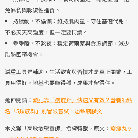
免暴食與報復性進食。
持續動，不偷懶：維持肌肉量、守住基礎代謝，
不必天天高強度，但一定要持續。
乖乖睡，不熬夜：穩定荷爾蒙與食慾調節，減少
脂肪囤積機會。
減重工具是輔助，生活飲食與習慣才是真正關鍵，工
具用得好，地基也要顧得穩，成果才留得住。
延伸閱讀：
減肥靠「瘦瘦針」快速又有效？營養師點
名「5類族群」別冒險嘗試，恐致胰臟炎
本文獲「高敏敏營養師」授權轉載，原文：
瘦瘦丸 v