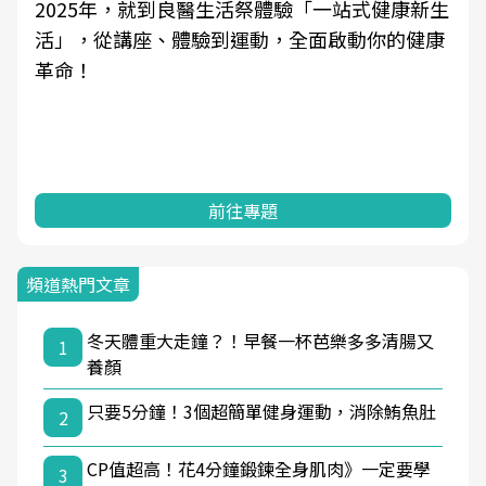
良醫健康網從「換季的身體變化」出發，透過醫
學觀點與日常感受的對話，建立對亞健康的認
知，進而引導實際的改善行動。
前往專題
頻道熱門文章
冬天體重大走鐘？！早餐一杯芭樂多多清腸又
1
養顏
只要5分鐘！3個超簡單健身運動，消除鮪魚肚
2
CP值超高！花4分鐘鍛鍊全身肌肉》一定要學
3