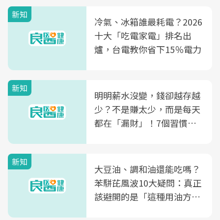
新知
冷氣、冰箱誰最耗電？2026
十大「吃電家電」排名出
爐，台電教你省下15％電力
新知
明明薪水沒變，錢卻越存越
少？不是賺太少，而是每天
都在「漏財」！7個習慣一
次看
新知
大豆油、調和油還能吃嗎？
苯駢芘風波10大疑問：真正
該避開的是「這種用油方
式」