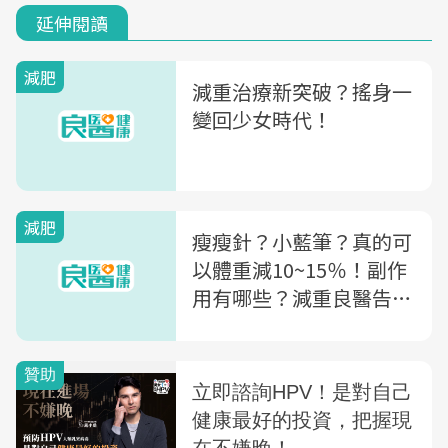
延伸閱讀
減肥
減重治療新突破？搖身一
變回少女時代！
減肥
瘦瘦針？小藍筆？真的可
以體重減10~15％！副作
用有哪些？減重良醫告訴
你：忽略這關鍵會復胖