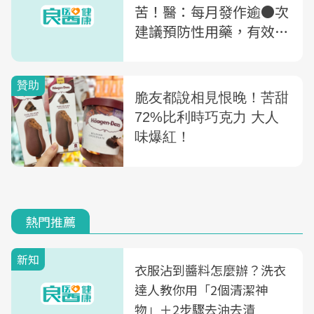
苦！醫：每月發作逾●次
建議預防性用藥，有效減
少偏頭痛發作頻率
熱門推薦
新知
衣服沾到醬料怎麼辦？洗衣
達人教你用「2個清潔神
物」＋2步驟去油去漬