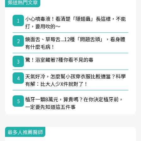
頻道熱門文章
小心噴毒液！看清楚「隱翅蟲」長這樣，不能
1
打，要用吹的～
鏡面舌、草莓舌...12種「問題舌頭」，看身體
2
有什麼毛病！
驚！浴室藏著7種你看不見的毒
3
天氣好冷，怎麼幫小孩穿衣服比較適當？科學
4
有解：比大人少X件就對了！
植牙一顆8萬元，算貴嗎？在你決定植牙前，
5
一定要先知道這五件事
最多人推薦醫師