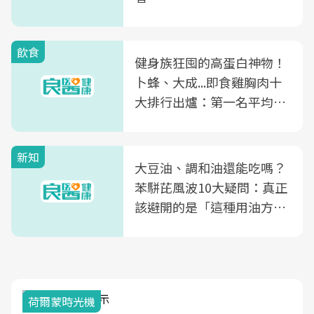
飲食
健身族狂囤的高蛋白神物！
卜蜂、大成...即食雞胸肉十
大排行出爐：第一名平均一
片不到50元
新知
大豆油、調和油還能吃嗎？
苯駢芘風波10大疑問：真正
該避開的是「這種用油方
式」
荷爾蒙時光機