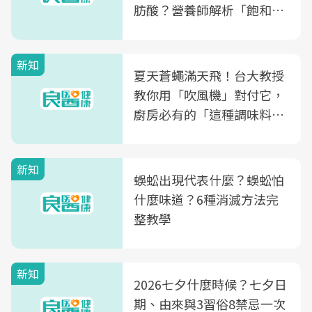
肪酸？營養師解析「飽和脂
肪酸」的優缺點、建議攝取
量
新知
夏天蒼蠅滿天飛！台大教授
教你用「吹風機」對付它，
廚房必有的「這種調味料」
竟是蒼蠅剋星～
新知
蜈蚣出現代表什麼？蜈蚣怕
什麼味道？6種消滅方法完
整教學
新知
2026七夕什麼時候？七夕日
期、由來與3習俗8禁忌一次