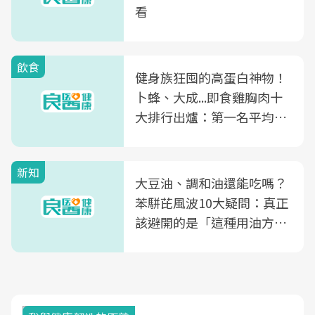
看
飲食
健身族狂囤的高蛋白神物！
卜蜂、大成...即食雞胸肉十
大排行出爐：第一名平均一
片不到50元
新知
大豆油、調和油還能吃嗎？
苯駢芘風波10大疑問：真正
該避開的是「這種用油方
式」