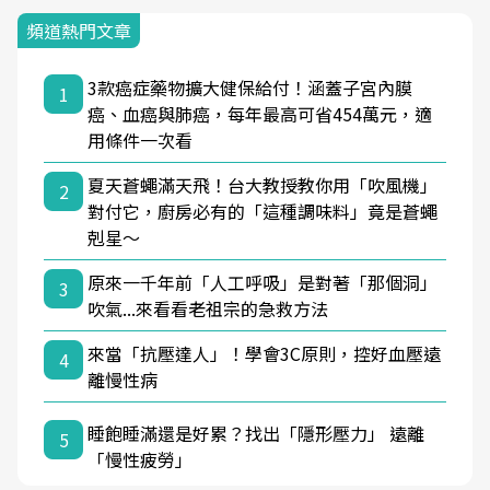
頻道熱門文章
3款癌症藥物擴大健保給付！涵蓋子宮內膜
1
癌、血癌與肺癌，每年最高可省454萬元，適
用條件一次看
夏天蒼蠅滿天飛！台大教授教你用「吹風機」
2
對付它，廚房必有的「這種調味料」竟是蒼蠅
剋星～
原來一千年前「人工呼吸」是對著「那個洞」
3
吹氣...來看看老祖宗的急救方法
來當「抗壓達人」！學會3C原則，控好血壓遠
4
離慢性病
睡飽睡滿還是好累？找出「隱形壓力」 遠離
5
「慢性疲勞」