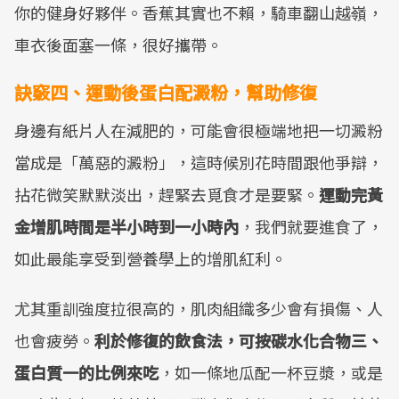
你的健身好夥伴。香蕉其實也不賴，騎車翻山越嶺，
車衣後面塞一條，很好攜帶。
訣竅四、運動後蛋白配澱粉，幫助修復
身邊有紙片人在減肥的，可能會很極端地把一切澱粉
當成是「萬惡的澱粉」，這時候別花時間跟他爭辯，
拈花微笑默默淡出，趕緊去覓食才是要緊。
運動完黃
金增肌時間是半小時到一小時內
，我們就要進食了，
如此最能享受到營養學上的增肌紅利。
尤其重訓強度拉很高的，肌肉組織多少會有損傷、人
也會疲勞。
利於修復的飲食法，可按碳水化合物三、
蛋白質一的比例來吃
，如一條地瓜配一杯豆漿，或是