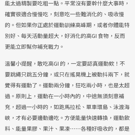
能太過精製要吃粗一點。平常沒有要幹什麼大事時，
確實很適合慢慢吃，刻意吃一些難消化的、吸收慢
的。但如果你正處於運動訓練高峰期，或者你體能特
別好、每天活動量超大，好消化的高GI 食物，反而
更能立即幫你補充戰力。
溫馨小提醒，敢吃高GI 的，一定要認真運動欸！不
要跳繩只跳五分鐘，或只在搖晃機上被動抖兩下，就
覺得有運動了。運動兩分鐘，狂吃兩小時，也是太超
過。原則上，運動在一小時內的，中途無須刻意補
充，超過一小時的，如跑馬拉松、單車環島、泳渡海
峽，才有必要邊動邊吃。方便能量快速轉換，運動飲
料、能量果膠、果汁、果凍⋯⋯各種好吸收的，都是