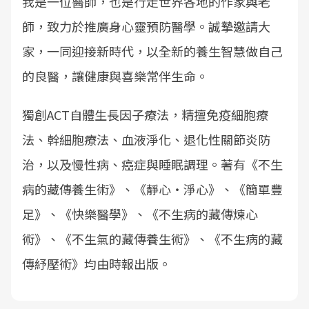
我是一位醫師，也是行走世界各地的作家與老
師，致力於推廣身心靈預防醫學。誠摯邀請大
家，一同迎接新時代，以全新的養生智慧做自己
的良醫，讓健康與喜樂常伴生命。
獨創ACT自體生長因子療法，精擅免疫細胞療
法、幹細胞療法、血液淨化、退化性關節炎防
治，以及慢性病、癌症與睡眠調理。著有《不生
病的藏傳養生術》、《靜心・淨心》、《簡單豐
足》、《快樂醫學》、《不生病的藏傳煉心
術》、《不生氣的藏傳養生術》、《不生病的藏
傳紓壓術》均由時報出版。