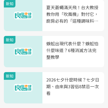
新知
夏天蒼蠅滿天飛！台大教授
教你用「吹風機」對付它，
廚房必有的「這種調味料」
竟是蒼蠅剋星～
新知
蜈蚣出現代表什麼？蜈蚣怕
什麼味道？6種消滅方法完
整教學
新知
2026七夕什麼時候？七夕日
期、由來與3習俗8禁忌一次
看