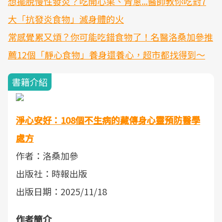
想擺脫慢性發炎？吃開心果、青蔥...醫師教你吃對7
大「抗發炎食物」滅身體的火
常感覺累又煩？你可能吃錯食物了！名醫洛桑加參推
薦12個「靜心食物」養身還養心，超市都找得到～
書籍介紹
淨心安好：108個不生病的藏傳身心靈預防醫學
處方
作者：洛桑加參
出版社：時報出版
出版日期：2025/11/18
作者簡介