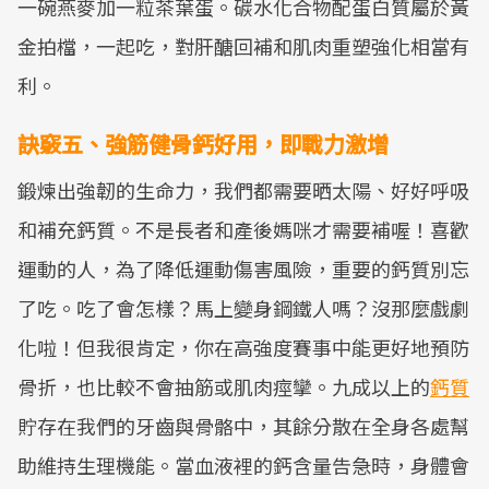
一碗燕麥加一粒茶葉蛋。碳水化合物配蛋白質屬於黃
金拍檔，一起吃，對肝醣回補和肌肉重塑強化相當有
利。
訣竅五、強筋健骨鈣好用，即戰力激增
鍛煉出強韌的生命力，我們都需要晒太陽、好好呼吸
和補充鈣質。不是長者和產後媽咪才需要補喔！喜歡
運動的人，為了降低運動傷害風險，重要的鈣質別忘
了吃。吃了會怎樣？馬上變身鋼鐵人嗎？沒那麼戲劇
化啦！但我很肯定，你在高強度賽事中能更好地預防
骨折，也比較不會抽筋或肌肉痙攣。九成以上的
鈣質
貯存在我們的牙齒與骨骼中，其餘分散在全身各處幫
助維持生理機能。當血液裡的鈣含量告急時，身體會