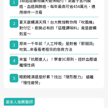
3款癌症藥物擴大健保給付！涵蓋子宮內膜
1
癌、血癌與肺癌，每年最高可省454萬元，適
用條件一次看
夏天蒼蠅滿天飛！台大教授教你用「吹風機」
2
對付它，廚房必有的「這種調味料」竟是蒼蠅
剋星～
原來一千年前「人工呼吸」是對著「那個洞」
3
吹氣...來看看老祖宗的急救方法
來當「抗壓達人」！學會3C原則，控好血壓遠
4
離慢性病
睡飽睡滿還是好累？找出「隱形壓力」 遠離
5
「慢性疲勞」
最多人推薦醫師