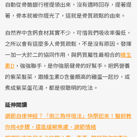
自動從骨骼銀行裡提領出來，沒有適時回存，提著提
著，骨本就被你提光了，這就是骨質疏鬆的由來。
自然界中含鈣食材其實不少，可惜我們吸收率偏低，
之所以會有這麼多人骨質疏鬆，不是沒有原因。發揮
一加一大於二的協同作用，與鈣質屬性最相合的
維生
素D
，強強聯手，是你強筋健骨的好幫手。把鈣營養
的紫菜髮菜，跟維生素D含量頗高的雞蛋一起炒，或
煮成紫菜蛋花湯，都是很聰明的吃法。
延伸閱讀
調節自律神經？「倒三角呼吸法」快學起來！醫師教
你用4步驟，還能緩解焦慮、調節情緒