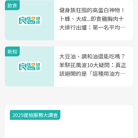
飲食
健身族狂囤的高蛋白神物！
卜蜂、大成...即食雞胸肉十
大排行出爐：第一名平均一
片不到50元
新知
大豆油、調和油還能吃嗎？
苯駢芘風波10大疑問：真正
該避開的是「這種用油方
式」
2025健檢服務大調查