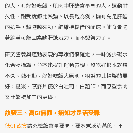
的人，有好好吃飯，肌肉中肝醣含量高的人，運動耐
久性、耐受度都比較強。以長跑為例，擁有充足肝醣
的選手，越跑越來勁，能維持較佳的配速。節食者跑
著跑著可能因為缺肝醣沒力，而不想努力了。
研究營養與運動表現的專家們很確定，一味減少碳水
化合物攝取，並不能提升運動表現。沒吃好根本就練
不久、做不動。好好吃飯大原則，粗製的比精製的要
好，糙米、燕麥片優於白吐司、白麵條，而原型食物
又比繁複加工的更優。
訣竅三、高GI無罪，無知才是活受罪
低GI 飲食
講究纖維含量要高、要水煮或清蒸的、不