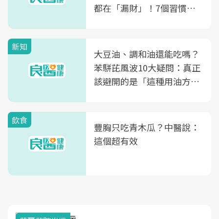
都在「漏財」！7個習慣一
次看
新知
大豆油、調和油還能吃嗎？
苯駢芘風波10大疑問：真正
該避開的是「這種用油方
式」
飲食
豐胸只吃青木瓜？中醫說：
這個超有效