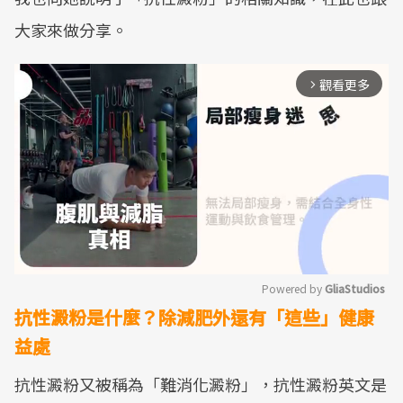
大家來做分享。
觀看更多
arrow_forward_ios
Powered by 
GliaStudios
抗性澱粉是什麼？除減肥外還有「這些」健康
Mute
益處
抗性澱粉又被稱為「難消化澱粉」，抗性澱粉英文是