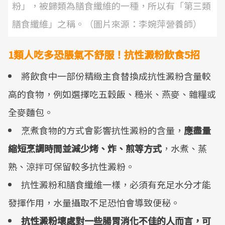
粉」，被歸類為膳食纖維的一種，所以有「第三類
膳食纖維」之稱。（圖片來源：李婉萍營養師）
1類人吃多恐脹氣不舒服！抗性澱粉飲食5招
將飲食中一部份精緻主食替換成抗性澱粉含量較
高的食物，例如選擇吃五穀飯、糙米、燕麥、雜糧或
全麥麵包。
烹煮食物的方式會影響抗性澱粉的含量，
應盡量
縮短烹調時間並減少烤、炸、煎等方式
，水煮、蒸
熟、涼拌可保留較多抗性澱粉。
抗性澱粉和膳食纖維一樣，必須有充足水分才能
發揮作用，水量攝取不足恐怕會導致便秘。
抗性澱粉壞處對一些腸胃消化不佳的人而言，可