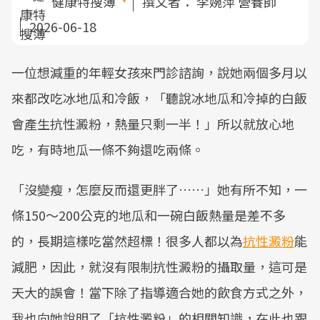
健康特搜簿
撰文者：
李婉萍 營養師
2026-06-18
一位想減重的年輕女孩來門診諮詢，說她兩個多月以
來都改吃冰地瓜和冷飯，「聽說冰地瓜和冷掉的白飯
會產生抗性澱粉，熱量只剩一半！」所以就放心地
吃，有時地瓜一條不夠還吃兩條。
「沒變瘦，怎麼反而還更胖了……」她有所不知，一
條150～200公克的地瓜和一碗白飯熱量是差不多
的，長期這樣吃當然超標！很多人都以為
抗性澱粉
能
減肥，因此，就沒有限制抗性澱粉的攝取量，這可是
天大的誤會！當下除了指導適合她的飲食方式之外，
我也向她說明了「抗性澱粉」的相關知識，在此也跟