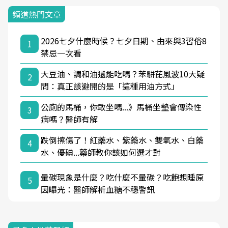
頻道熱門文章
2026七夕什麼時候？七夕日期、由來與3習俗8
1
禁忌一次看
大豆油、調和油還能吃嗎？苯駢芘風波10大疑
2
問：真正該避開的是「這種用油方式」
公廁的馬桶，你敢坐嗎...》馬桶坐墊會傳染性
3
病嗎？醫師有解
跌倒擦傷了！紅藥水、紫藥水、雙氧水、白藥
4
水、優碘...藥師教你該如何選才對
暈碳現象是什麼？吃什麼不暈碳？吃飽想睡原
5
因曝光：醫師解析血糖不穩警訊