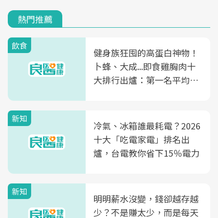
熱門推薦
飲食
健身族狂囤的高蛋白神物！
卜蜂、大成...即食雞胸肉十
大排行出爐：第一名平均一
片不到50元
新知
冷氣、冰箱誰最耗電？2026
十大「吃電家電」排名出
爐，台電教你省下15％電力
新知
明明薪水沒變，錢卻越存越
少？不是賺太少，而是每天