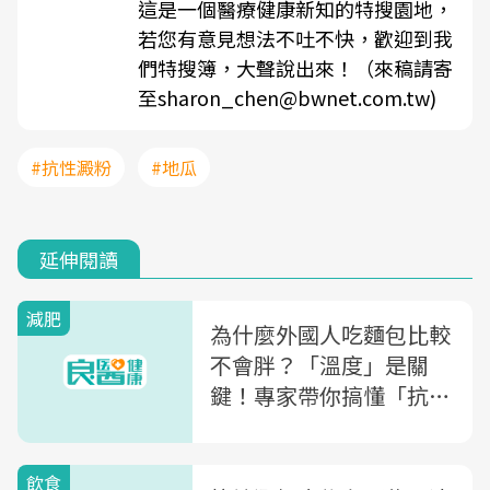
這是一個醫療健康新知的特搜園地，
若您有意見想法不吐不快，歡迎到我
們特搜簿，大聲說出來！（來稿請寄
至sharon_chen@bwnet.com.tw)
#抗性澱粉
#地瓜
延伸閱讀
減肥
為什麼外國人吃麵包比較
不會胖？「溫度」是關
鍵！專家帶你搞懂「抗性
澱粉」，原來減肥這樣吃
才對
飲食