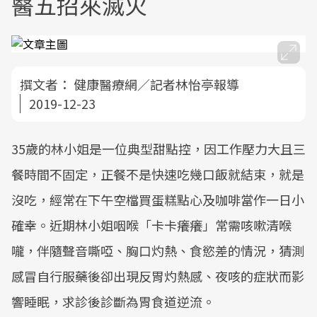
醫五招來滅火
撰文者：
健康醫療網／記者林怡亭報導
2019-12-23
35歲的林小姐是一位典型甜點控，因工作壓力大且三
餐時間不固定，正餐不是快速吃幾口飯就結束，就是
沒吃，經常在下午空檔買蛋糕點心及咖啡當作一日小
確幸。近期林小姐咽喉「卡卡癢癢」常需咳嗽清喉
嚨，伴隨聲音嘶啞、胸口灼熱、食慾差的情況，猜測
感冒自行服藥後卻出現反胃灼熱感、夜咳的症狀而影
響睡眠，求診後診斷為胃食道逆流。