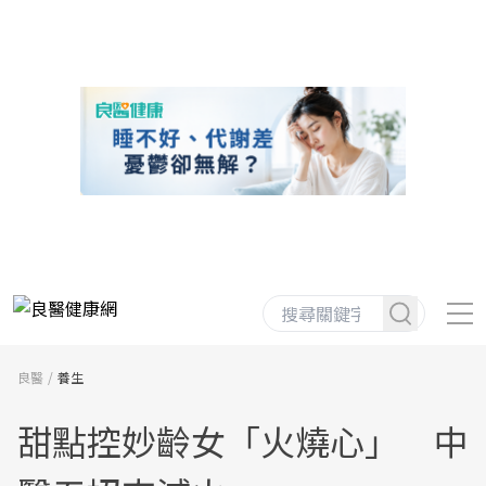
良醫
養生
甜點控妙齡女「火燒心」 中