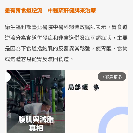
患有胃食道逆流
中醫疏肝健脾來治療
衛生福利部臺北醫院中醫科賴博政醫師表示，胃食道
逆流分為食道併發症和非食道併發症兩類症狀，主要
是因為下食道括約肌的反覆異常鬆弛，使胃酸、食物
或氣體容易從胃反流回食道。
觀看更多
arrow_forward_ios