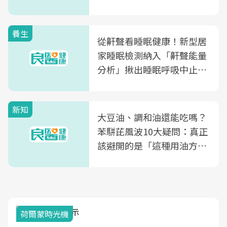
片不到50元
養生
從鼾聲看睡眠健康！新型居
家睡眠檢測納入「鼾聲能量
分析」揪出睡眠呼吸中止症
風險
新知
大豆油、調和油還能吃嗎？
苯駢芘風波10大疑問：真正
該避開的是「這種用油方
式」
荷爾蒙時光機