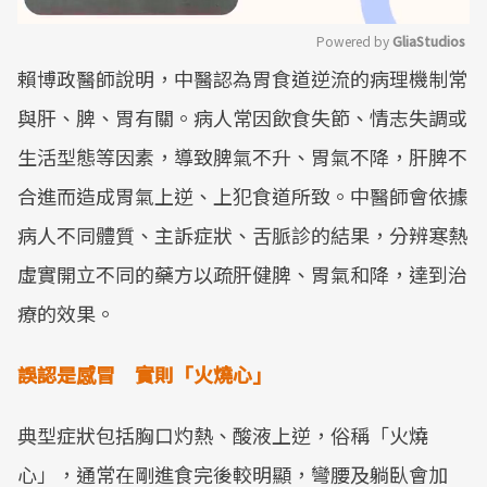
Powered by 
GliaStudios
賴博政醫師說明，中醫認為胃食道逆流的病理機制常
Mute
與肝、脾、胃有關。病人常因飲食失節、情志失調或
生活型態等因素，導致脾氣不升、胃氣不降，肝脾不
合進而造成胃氣上逆、上犯食道所致。中醫師會依據
病人不同體質、主訴症狀、舌脈診的結果，分辨寒熱
虛實開立不同的藥方以疏肝健脾、胃氣和降，達到治
療的效果。
誤認是感冒
實則「火燒心」
典型症狀包括胸口灼熱、酸液上逆，俗稱「火燒
心」，通常在剛進食完後較明顯，彎腰及躺臥會加