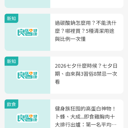
新知
過碳酸鈉怎麼用？不能洗什
麼？哪裡買？5種清潔用途
與比例一次懂
新知
2026七夕什麼時候？七夕日
期、由來與3習俗8禁忌一次
看
飲食
健身族狂囤的高蛋白神物！
卜蜂、大成...即食雞胸肉十
大排行出爐：第一名平均一