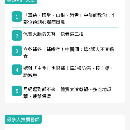
「耳朵、印堂、山根、唇舌」中醫師教你：4
1
部位預測心臟病風險
保養大腦防失智 快看這三招
2
立冬補冬，補嘴空！中醫師：這4類人不宜過
3
食
選對「主食」也很補！這3樣防癌、控血糖、
4
助減重
月經遲到都不來，體質太冷惹禍〜多吃地瓜
5
葉、菠菜保暖
最多人推薦醫師