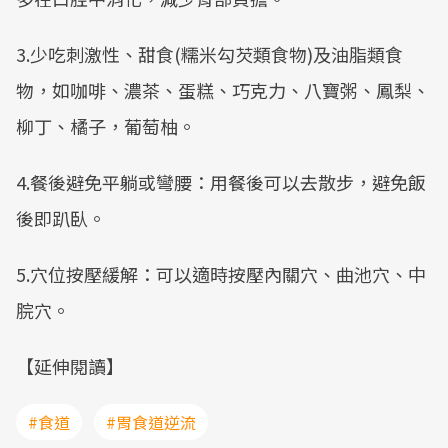
3.少吃刺激性、甜食(糯米勾芡類食物)及油脂類食
物，如咖啡、濃茶、蛋糕、巧克力、八寶粥、鳳梨、
柳丁、橘子，葡萄柚。
4.餐後避免平躺或彎腰：用餐後可以去散步，避免飯
後即趴臥。
5.穴位按壓緩解：可以適時按壓內關穴、曲池穴、中
脘穴。
【延伸閱讀】
#食道
#胃食道逆流