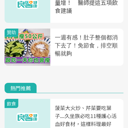
量增！ 醫師提這五項飲
食建議
熱門推薦
飲食
菠菜大火炒、芹菜要吃葉
子....久坐族必吃11種護心活
血好食材，這樣料理最好