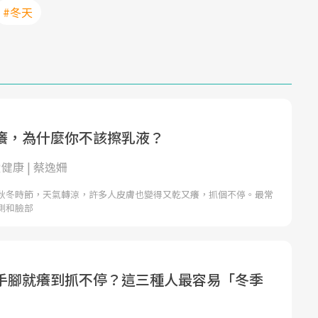
#冬天
癢，為什麼你不該擦乳液？
h愛健康 | 蔡逸姍
秋冬時節，天氣轉涼，許多人皮膚也變得又乾又癢，抓個不停。最常
側和臉部
手腳就癢到抓不停？這三種人最容易「冬季