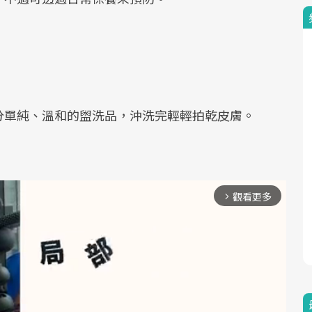
分單純、溫和的盥洗品，沖洗完輕輕拍乾皮膚。
觀看更多
arrow_forward_ios