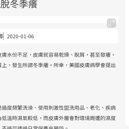
擺脫冬季癢
導
2020-01-06
皮膚水份不足，皮膚就容易乾燥、脫屑，甚至發癢，
面對超高齡社會的浪潮，台灣正在快速
2025年，就到良醫生活祭體驗「一站式
良醫健康網從「換季的身體變化」出
根據不同性別與年齡，帶你找到過去、
邁向「健康照護」的新時代。隨著國家
健康新生活」，從講座、體驗到運動，
發，透過醫學觀點與日常感受的對話，
現在、未來的健康節點，理解身體的變
膚上，發生所謂冬季癢。所幸，美國皮膚病學會提出
政策如「健康台灣推動委員會」與「長
全面啟動你的健康革命！
建立對亞健康的認知，進而引導實際的
化，知道該如何照顧自己。
照3.0」的推進，「預防醫學」已成全民
改善行動。
關注的核心議題。然而，健檢不只是醫
療院所的服務，更是民眾了解自身健康
狀況、啟動健康管理的重要起點。
是過度頻繁洗澡、使用刺激性盥洗用品、老化、疾病
前往專題
前往專題
前往專題
前往專題
為低溫時濕氣較低，而皮膚外層會對環境周遭的濕度
，不過可透過日常保養來預防。