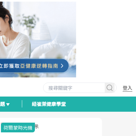
登入
專題
紐崔萊健康學堂
2025健檢服務大調查