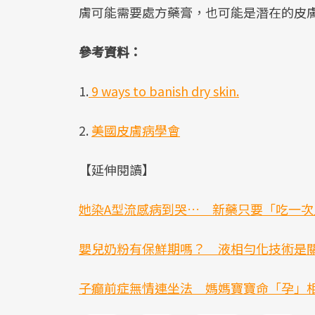
膚可能需要處方藥膏，也可能是潛在的皮
參考資料：
1.
9 ways to banish dry skin.
2.
美國皮膚病學會
【延伸閱讀】
她染A型流感病到哭… 新藥只要「吃一
嬰兒奶粉有保鮮期嗎？ 液相勻化技術是
子癲前症無情連坐法 媽媽寶寶命「孕」