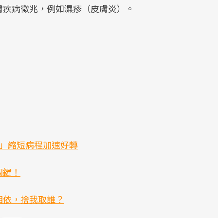
膚疾病徵兆，例如濕疹（皮膚炎）。
次」縮短病程加速好轉
關鍵！
相依，捨我取誰？