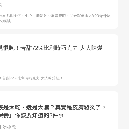
談
容易抓個不停，小心可能是冬季癢造成的，今天就要跟大家介紹什麼
癢又稱缺
底是太乾、還是太濕？其實是皮膚發炎了，
保養」你該要知道的3件事
| 陳宛欣