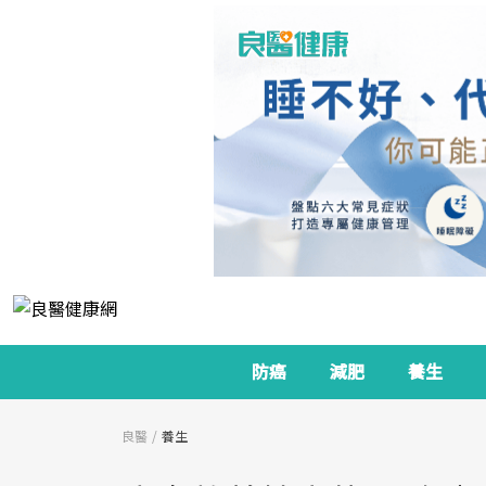
防癌
減肥
養生
良醫
養生