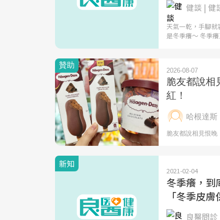
健談 | 健
天氣一乾，手腳就
是冬季癢～ 冬季
新知
2021-02-04
冬季癢，到
「冬季皮膚
良醫問診 