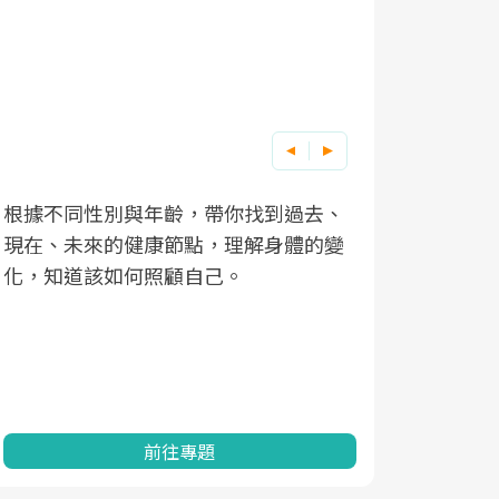
因應超高齡社會來臨，良醫健康網推動
「2025年健檢服務大調查」，以倡議健
康促進為目的，深耕健康篩檢之於台灣
民眾健康的關鍵角色，並透過問卷調
查、數據分析進行全年度報導。邀請您
一起成為台灣健康促進的推手之一！
前往專題