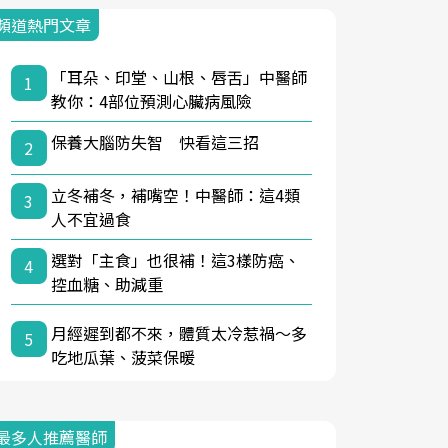
頻道熱門文章
「耳朵、印堂、山根、唇舌」中醫師
1
教你：4部位預測心臟病風險
保養大腦防失智 快看這三招
2
立冬補冬，補嘴空！中醫師：這4類
3
人不宜過食
選對「主食」也很補！這3樣防癌、
4
控血糖、助減重
月經遲到都不來，體質太冷惹禍〜多
5
吃地瓜葉、菠菜保暖
最多人推薦醫師