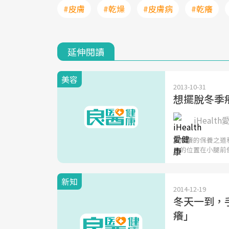
#皮膚
#乾燥
#皮膚病
#乾癢
延伸閱讀
美容
2013-10-31
想擺脫冬季
iHealt
皮膚癢的保養之道
見的位置在小腿前
新知
2014-12-19
冬天一到，
癢」