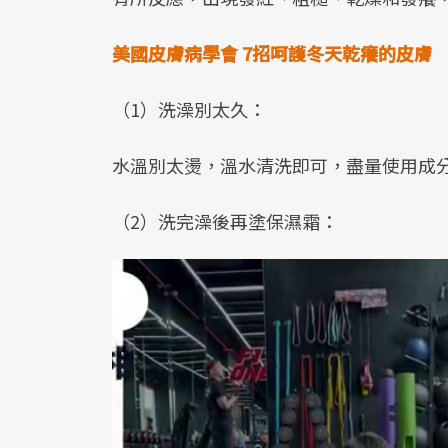
美國皮膚病學會 7
招呵護冬天乾癢的皮膚
（1）洗澡別太久：
水溫別太燙，溫水清洗即可，盡量使用成
（2）洗完澡後再塗保濕霜：