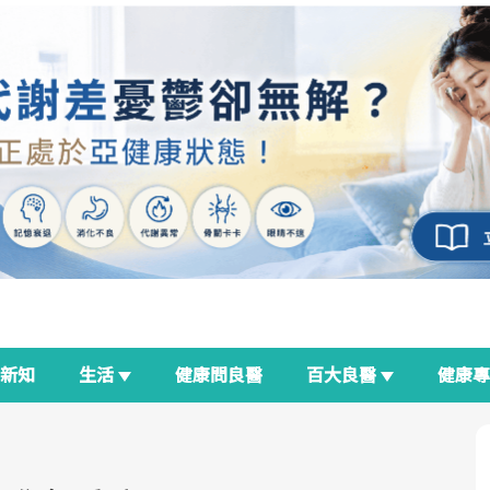
新知
生活
健康問良醫
百大良醫
健康
良醫生活祭
我與健康韌性的距離
荷爾蒙時光機