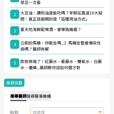
禁忌一次看
大豆油、調和油還能吃嗎？苯駢芘風波10大疑
2
問：真正該避開的是「這種用油方式」
夏天吃海鮮配啤酒，會導致痛風？
3
公廁的馬桶，你敢坐嗎...》馬桶坐墊會傳染性
4
病嗎？醫師有解
跌倒擦傷了！紅藥水、紫藥水、雙氧水、白藥
5
水、優碘...藥師教你該如何選才對
搜尋良醫
搜尋
醫師
搜尋
醫事機構
科別
請選擇