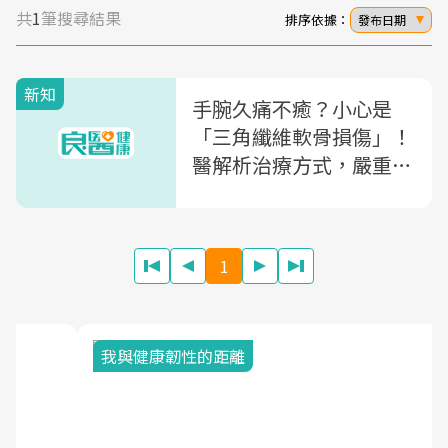
共
1
筆搜尋結果
排序依據：
發布日期
新知
手腕久痛不癒？小心是
「三角纖維軟骨損傷」！
醫解析治療方式，嚴重恐
需一年才會好
1
我與健康韌性的距離