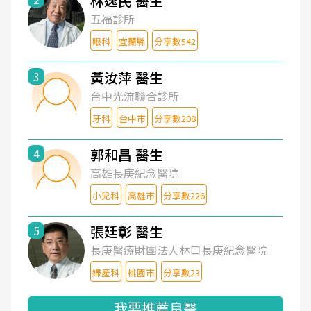
林逸民 醫生
五福診所
眼科
宜蘭縣
分享數542
黃汝萍 醫生
3
台中光流聯合診所
牙科
台中市
分享數208
郭和昌 醫生
4
高雄長庚紀念醫院
小兒科
高雄市
分享數226
張廷彰 醫生
5
長庚醫療財團法人林口長庚紀念醫院
婦產科
桃園市
分享數23
我要推薦良醫