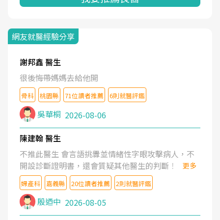
網友就醫經驗分享
謝邦鑫 醫生
很後悔帶媽媽去給他開
骨科
桃園縣
71位讀者推薦
6則就醫評鑑
吳華桐
2026-08-06
陳建翰 醫生
不推此醫生 會言語挑釁並情緒性字眼攻擊病人，不
開設診斷證明書，還會質疑其他醫生的判斷！
更多
婦產科
嘉義縣
20位讀者推薦
2則就醫評鑑
殷迺中
2026-08-05