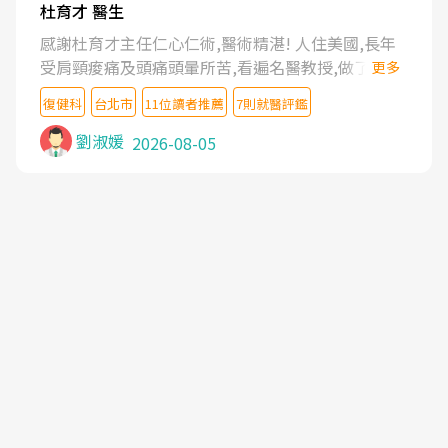
杜育才 醫生
感謝杜育才主任仁心仁術,醫術精湛! 人住美國,長年
受肩頸痠痛及頭痛頭暈所苦,看遍名醫教授,做了各種
更多
檢查,也嘗試過西醫打針,中醫針灸及物理徒手治療都
復健科
台北市
11位讀者推薦
7則就醫評鑑
沒有用,後來連吃到嗎啡類止痛藥都效果有限,只是壓
症狀,沒多久就痛起來,多年失眠嚴重影響生活品質.
劉淑媛
2026-08-05
台灣親友介紹忠孝醫院杜育才主任是頸頭症候群專
家,上網搜尋杜主任相關文章新聞跟網路評價之後,下
定決心飛回台北找杜醫師診治. 杜主任的乾針跟增生
治療真的很厲害,第一次乾針就覺得整個肩頸鬆開,回
家特別好睡,經過幾次治療,長年頑疾已經好了大半,杜
主任除了打針超厲害,還會一直交代要改善姿勢跟好
好做運動,看診態度親切溫暖,真的是不可多得的良醫,
大力推荐!