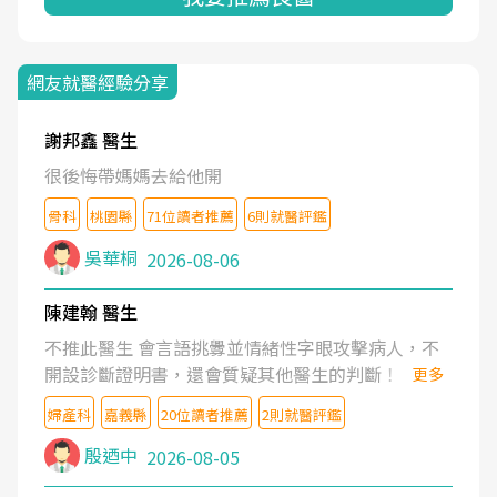
網友就醫經驗分享
謝邦鑫 醫生
很後悔帶媽媽去給他開
骨科
桃園縣
71位讀者推薦
6則就醫評鑑
吳華桐
2026-08-06
陳建翰 醫生
不推此醫生 會言語挑釁並情緒性字眼攻擊病人，不
開設診斷證明書，還會質疑其他醫生的判斷！
更多
婦產科
嘉義縣
20位讀者推薦
2則就醫評鑑
殷迺中
2026-08-05