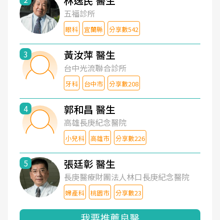
林逸民 醫生
五福診所
眼科
宜蘭縣
分享數542
黃汝萍 醫生
3
台中光流聯合診所
牙科
台中市
分享數208
郭和昌 醫生
4
高雄長庚紀念醫院
小兒科
高雄市
分享數226
張廷彰 醫生
5
長庚醫療財團法人林口長庚紀念醫院
婦產科
桃園市
分享數23
我要推薦良醫