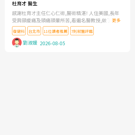
杜育才 醫生
感謝杜育才主任仁心仁術,醫術精湛! 人住美國,長年
受肩頸痠痛及頭痛頭暈所苦,看遍名醫教授,做了各種
更多
檢查,也嘗試過西醫打針,中醫針灸及物理徒手治療都
復健科
台北市
11位讀者推薦
7則就醫評鑑
沒有用,後來連吃到嗎啡類止痛藥都效果有限,只是壓
症狀,沒多久就痛起來,多年失眠嚴重影響生活品質.
劉淑媛
2026-08-05
台灣親友介紹忠孝醫院杜育才主任是頸頭症候群專
家,上網搜尋杜主任相關文章新聞跟網路評價之後,下
定決心飛回台北找杜醫師診治. 杜主任的乾針跟增生
治療真的很厲害,第一次乾針就覺得整個肩頸鬆開,回
家特別好睡,經過幾次治療,長年頑疾已經好了大半,杜
主任除了打針超厲害,還會一直交代要改善姿勢跟好
好做運動,看診態度親切溫暖,真的是不可多得的良醫,
大力推荐!