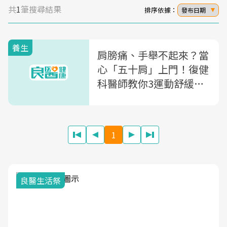
共
1
筆搜尋結果
排序依據：
發布日期
養生
肩膀痛、手舉不起來？當
心「五十肩」上門！復健
科醫師教你3運動舒緩疼
痛
1
良醫生活祭