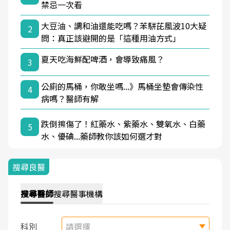
禁忌一次看
大豆油、調和油還能吃嗎？苯駢芘風波10大疑
2
問：真正該避開的是「這種用油方式」
夏天吃海鮮配啤酒，會導致痛風？
3
公廁的馬桶，你敢坐嗎...》馬桶坐墊會傳染性
4
病嗎？醫師有解
跌倒擦傷了！紅藥水、紫藥水、雙氧水、白藥
5
水、優碘...藥師教你該如何選才對
搜尋良醫
搜尋
醫師
搜尋
醫事機構
科別
請選擇