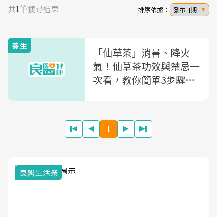
共
1
筆搜尋結果
排序依據：
發布日期
養生
「仙草茶」消暑、降火
氣！仙草茶功效與禁忌一
次看，教你簡單3步驟煮
出退火仙草茶
1
良醫生活祭