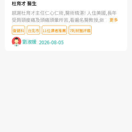
杜育才 醫生
感謝杜育才主任仁心仁術,醫術精湛! 人住美國,長年
受肩頸痠痛及頭痛頭暈所苦,看遍名醫教授,做了各種
更多
檢查,也嘗試過西醫打針,中醫針灸及物理徒手治療都
復健科
台北市
11位讀者推薦
7則就醫評鑑
沒有用,後來連吃到嗎啡類止痛藥都效果有限,只是壓
症狀,沒多久就痛起來,多年失眠嚴重影響生活品質.
劉淑媛
2026-08-05
台灣親友介紹忠孝醫院杜育才主任是頸頭症候群專
家,上網搜尋杜主任相關文章新聞跟網路評價之後,下
定決心飛回台北找杜醫師診治. 杜主任的乾針跟增生
治療真的很厲害,第一次乾針就覺得整個肩頸鬆開,回
家特別好睡,經過幾次治療,長年頑疾已經好了大半,杜
主任除了打針超厲害,還會一直交代要改善姿勢跟好
好做運動,看診態度親切溫暖,真的是不可多得的良醫,
大力推荐!