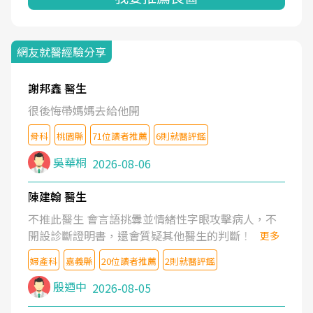
網友就醫經驗分享
謝邦鑫 醫生
很後悔帶媽媽去給他開
骨科
桃園縣
71位讀者推薦
6則就醫評鑑
吳華桐
2026-08-06
陳建翰 醫生
不推此醫生 會言語挑釁並情緒性字眼攻擊病人，不
開設診斷證明書，還會質疑其他醫生的判斷！
更多
婦產科
嘉義縣
20位讀者推薦
2則就醫評鑑
殷迺中
2026-08-05