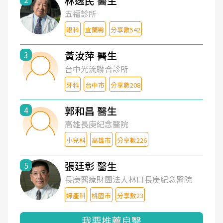
林逸民 醫生
五福診所
眼科
宜蘭縣
分享數542
黃汝萍 醫生
3
台中光流聯合診所
牙科
台中市
分享數208
郭和昌 醫生
4
高雄長庚紀念醫院
小兒科
高雄市
分享數226
張廷彰 醫生
5
長庚醫療財團法人林口長庚紀念醫院
婦產科
桃園市
分享數23
我要推薦良醫