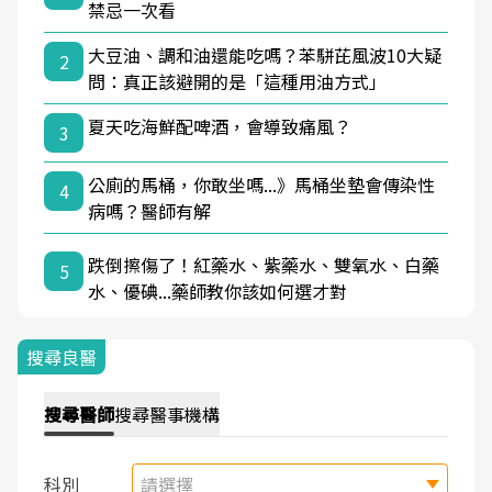
禁忌一次看
大豆油、調和油還能吃嗎？苯駢芘風波10大疑
2
問：真正該避開的是「這種用油方式」
夏天吃海鮮配啤酒，會導致痛風？
3
公廁的馬桶，你敢坐嗎...》馬桶坐墊會傳染性
4
病嗎？醫師有解
跌倒擦傷了！紅藥水、紫藥水、雙氧水、白藥
5
水、優碘...藥師教你該如何選才對
搜尋良醫
搜尋
醫師
搜尋
醫事機構
科別
請選擇