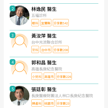
林逸民 醫生
2
五福診所
眼科
宜蘭縣
分享數542
黃汝萍 醫生
3
台中光流聯合診所
牙科
台中市
分享數208
郭和昌 醫生
4
高雄長庚紀念醫院
小兒科
高雄市
分享數226
張廷彰 醫生
5
長庚醫療財團法人林口長庚紀念醫院
婦產科
桃園市
分享數23