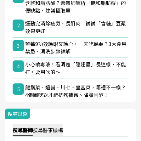
含飽和脂肪酸？營養師解析「飽和脂肪酸」的
優缺點、建議攝取量
運動完消除疲勞、長肌肉 試試「含糖」豆漿
2
效果更好
藍莓9功效護眼又護心，一天吃幾顆？3大食用
3
禁忌、清洗步驟詳解
小心噴毒液！看清楚「隱翅蟲」長這樣，不能
4
打，要用吹的～
龍鬚菜、過貓、川七、皇宮菜，哪裡不一樣？
5
4張圖吃對才能抗癌補鐵、降膽固醇！
搜尋良醫
搜尋
醫師
搜尋
醫事機構