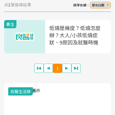
共
1
筆搜尋結果
排序依據：
發布日期
養生
低燒是幾度？低燒怎麼
辦？大人/小孩低燒症
狀、9原因及就醫時機
1
我與健康韌
活祭