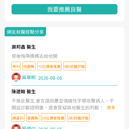
我要推薦良醫
網友就醫經驗分享
謝邦鑫 醫生
很後悔帶媽媽去給他開
骨科
桃園縣
71位讀者推薦
6則就醫評鑑
吳華桐
2026-08-06
陳建翰 醫生
不推此醫生 會言語挑釁並情緒性字眼攻擊病人，不
開設診斷證明書，還會質疑其他醫生的判斷！
更多
婦產科
嘉義縣
20位讀者推薦
2則就醫評鑑
殷迺中