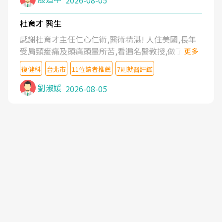
2026-08-05
杜育才 醫生
感謝杜育才主任仁心仁術,醫術精湛! 人住美國,長年
受肩頸痠痛及頭痛頭暈所苦,看遍名醫教授,做了各種
更多
檢查,也嘗試過西醫打針,中醫針灸及物理徒手治療都
復健科
台北市
11位讀者推薦
7則就醫評鑑
沒有用,後來連吃到嗎啡類止痛藥都效果有限,只是壓
症狀,沒多久就痛起來,多年失眠嚴重影響生活品質.
劉淑媛
2026-08-05
台灣親友介紹忠孝醫院杜育才主任是頸頭症候群專
家,上網搜尋杜主任相關文章新聞跟網路評價之後,下
定決心飛回台北找杜醫師診治. 杜主任的乾針跟增生
治療真的很厲害,第一次乾針就覺得整個肩頸鬆開,回
家特別好睡,經過幾次治療,長年頑疾已經好了大半,杜
主任除了打針超厲害,還會一直交代要改善姿勢跟好
好做運動,看診態度親切溫暖,真的是不可多得的良醫,
大力推荐!