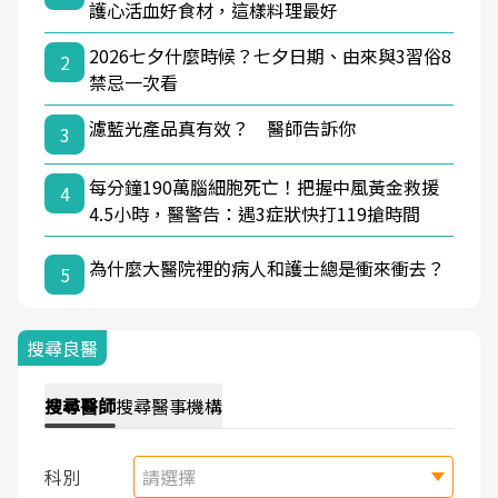
護心活血好食材，這樣料理最好
2026七夕什麼時候？七夕日期、由來與3習俗8
2
禁忌一次看
濾藍光產品真有效？ 醫師告訴你
3
每分鐘190萬腦細胞死亡！把握中風黃金救援
4
4.5小時，醫警告：遇3症狀快打119搶時間
為什麼大醫院裡的病人和護士總是衝來衝去？
5
搜尋良醫
搜尋
醫師
搜尋
醫事機構
科別
請選擇