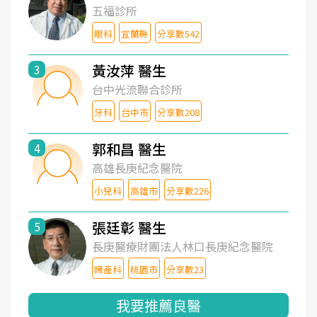
五福診所
眼科
宜蘭縣
分享數542
黃汝萍 醫生
3
台中光流聯合診所
牙科
台中市
分享數208
郭和昌 醫生
4
高雄長庚紀念醫院
小兒科
高雄市
分享數226
張廷彰 醫生
5
長庚醫療財團法人林口長庚紀念醫院
婦產科
桃園市
分享數23
我要推薦良醫