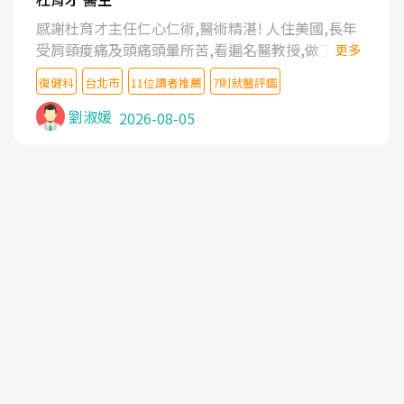
感謝杜育才主任仁心仁術,醫術精湛! 人住美國,長年
受肩頸痠痛及頭痛頭暈所苦,看遍名醫教授,做了各種
更多
檢查,也嘗試過西醫打針,中醫針灸及物理徒手治療都
復健科
台北市
11位讀者推薦
7則就醫評鑑
沒有用,後來連吃到嗎啡類止痛藥都效果有限,只是壓
症狀,沒多久就痛起來,多年失眠嚴重影響生活品質.
劉淑媛
2026-08-05
台灣親友介紹忠孝醫院杜育才主任是頸頭症候群專
家,上網搜尋杜主任相關文章新聞跟網路評價之後,下
定決心飛回台北找杜醫師診治. 杜主任的乾針跟增生
治療真的很厲害,第一次乾針就覺得整個肩頸鬆開,回
家特別好睡,經過幾次治療,長年頑疾已經好了大半,杜
主任除了打針超厲害,還會一直交代要改善姿勢跟好
好做運動,看診態度親切溫暖,真的是不可多得的良醫,
大力推荐!