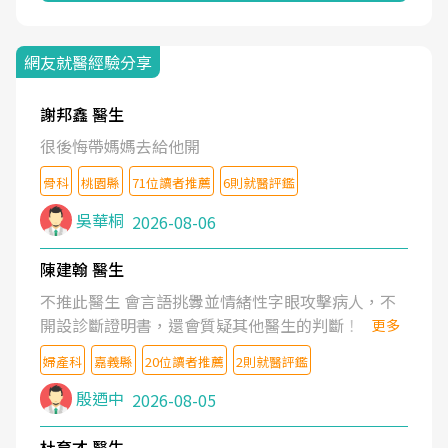
網友就醫經驗分享
謝邦鑫 醫生
很後悔帶媽媽去給他開
骨科
桃園縣
71位讀者推薦
6則就醫評鑑
吳華桐
2026-08-06
陳建翰 醫生
不推此醫生 會言語挑釁並情緒性字眼攻擊病人，不
開設診斷證明書，還會質疑其他醫生的判斷！
更多
婦產科
嘉義縣
20位讀者推薦
2則就醫評鑑
殷迺中
2026-08-05
杜育才 醫生