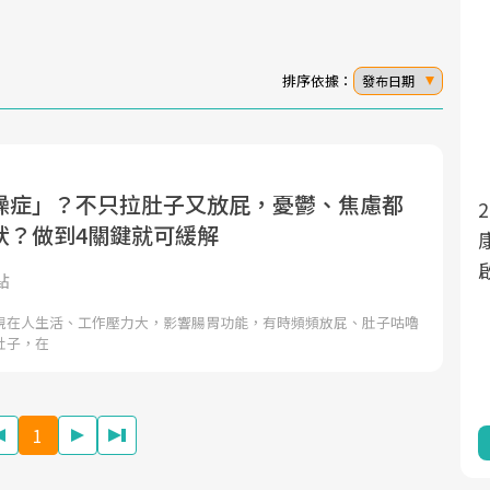
排序依據：
發布日期
躁症」？不只拉肚子又放屁，憂鬱、焦慮都
面對超高齡社會的浪潮，台灣正在快速邁
2025年，就到良醫生活祭體驗「一站式健
狀？做到4關鍵就可緩解
向「健康照護」的新時代。隨著國家政策
康新生活」，從講座、體驗到運動，全面
如「健康台灣推動委員會」與「長照3.0」
啟動你的健康革命！
點
的推進，「預防醫學」已成全民關注的核
現在人生活、工作壓力大，影響腸胃功能，有時頻頻放屁、肚子咕嚕
心議題。然而，健檢不只是醫療院所的服
肚子，在
務，更是民眾了解自身健康狀況、啟動健
康管理的重要起點。
1
前往專題
前往專題