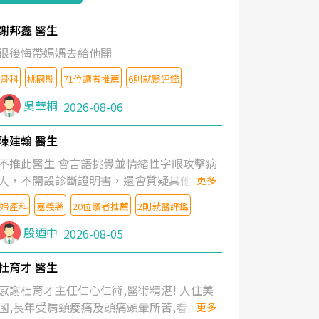
謝邦鑫 醫生
很後悔帶媽媽去給他開
骨科
桃園縣
71位讀者推薦
6則就醫評鑑
吳華桐
2026-08-06
陳建翰 醫生
不推此醫生 會言語挑釁並情緒性字眼攻擊病
人，不開設診斷證明書，還會質疑其他醫生
更多
的判斷！
婦產科
嘉義縣
20位讀者推薦
2則就醫評鑑
殷迺中
2026-08-05
杜育才 醫生
感謝杜育才主任仁心仁術,醫術精湛! 人住美
國,長年受肩頸痠痛及頭痛頭暈所苦,看遍名醫
更多