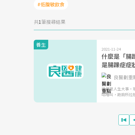
#低腹敏飲食
共
1
筆搜尋結果
養生
2021-11-24
什麼是「腸
是腸躁症症
良醫劃重
排便是人生大事。
咕嚕叫，跑廁所拉