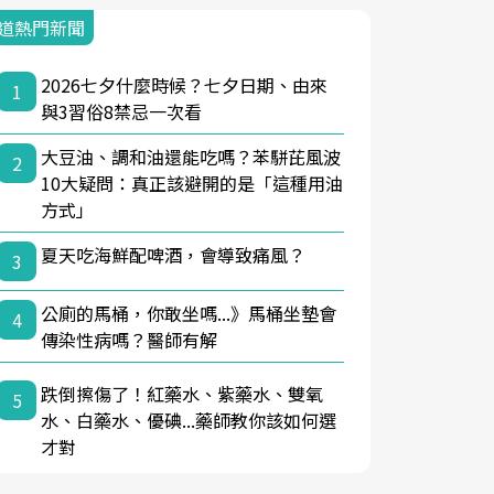
道熱門新聞
2026七夕什麼時候？七夕日期、由來
1
與3習俗8禁忌一次看
大豆油、調和油還能吃嗎？苯駢芘風波
2
10大疑問：真正該避開的是「這種用油
方式」
夏天吃海鮮配啤酒，會導致痛風？
3
公廁的馬桶，你敢坐嗎...》馬桶坐墊會
4
傳染性病嗎？醫師有解
跌倒擦傷了！紅藥水、紫藥水、雙氧
5
水、白藥水、優碘...藥師教你該如何選
才對