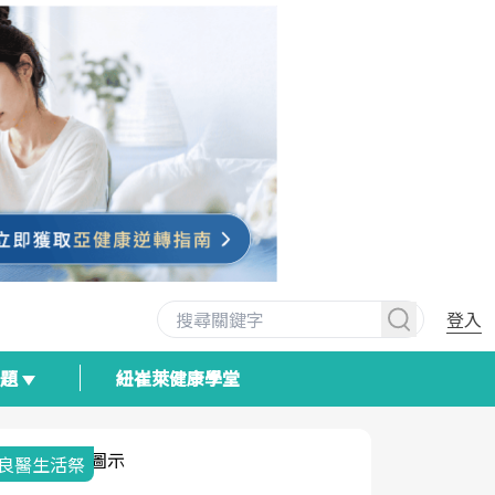
登入
專題
紐崔萊健康學堂
我與健康韌性的距離
荷爾蒙時光
2025健檢