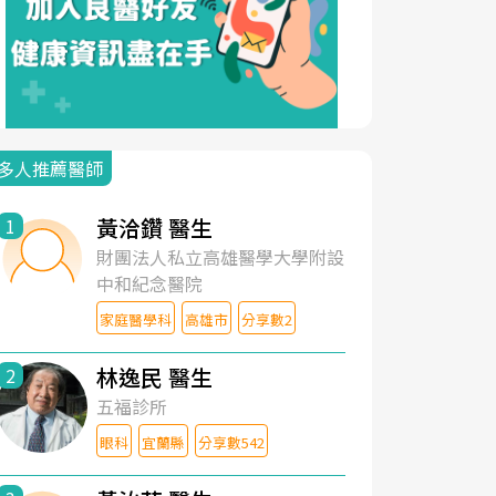
多人推薦醫師
黃洽鑽 醫生
1
財團法人私立高雄醫學大學附設
中和紀念醫院
家庭醫學科
高雄市
分享數2
林逸民 醫生
2
五福診所
眼科
宜蘭縣
分享數542