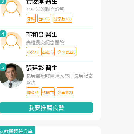
黃汝萍 醫生
3
台中光流聯合診所
牙科
台中市
分享數208
郭和昌 醫生
4
高雄長庚紀念醫院
小兒科
高雄市
分享數226
張廷彰 醫生
5
長庚醫療財團法人林口長庚紀念
醫院
婦產科
桃園市
分享數23
我要推薦良醫
友就醫經驗分享