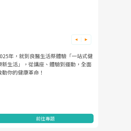
良醫健康網從「換季的身體變化」出發，
根據不同性
因應超高齡
透過醫學觀點與日常感受的對話，建立對
在、未來的
「2025
亞健康的認知，進而引導實際的改善行
知道該如何
促進為目的
動。
健康的關鍵
分析進行全
灣健康促進
前往專題