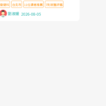
教授,做了各種檢查,也嘗試過西醫打針,中醫
復健科
台北市
11位讀者推薦
7則就醫評鑑
針灸及物理徒手治療都沒有用,後來連吃到嗎
啡類止痛藥都效果有限,只是壓症狀,沒多久就
劉淑媛
2026-08-05
痛起來,多年失眠嚴重影響生活品質. 台灣親
友介紹忠孝醫院杜育才主任是頸頭症候群專
家,上網搜尋杜主任相關文章新聞跟網路評價
之後,下定決心飛回台北找杜醫師診治. 杜主
任的乾針跟增生治療真的很厲害,第一次乾針
就覺得整個肩頸鬆開,回家特別好睡,經過幾次
治療,長年頑疾已經好了大半,杜主任除了打針
超厲害,還會一直交代要改善姿勢跟好好做運
動,看診態度親切溫暖,真的是不可多得的良
醫,大力推荐!