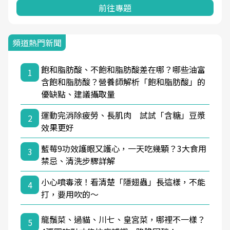
前往專題
頻道熱門新聞
飽和脂肪酸、不飽和脂肪酸差在哪？哪些油富
1
含飽和脂肪酸？營養師解析「飽和脂肪酸」的
優缺點、建議攝取量
運動完消除疲勞、長肌肉 試試「含糖」豆漿
2
效果更好
藍莓9功效護眼又護心，一天吃幾顆？3大食用
3
禁忌、清洗步驟詳解
小心噴毒液！看清楚「隱翅蟲」長這樣，不能
4
打，要用吹的～
龍鬚菜、過貓、川七、皇宮菜，哪裡不一樣？
5