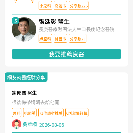
小兒科
高雄市
分享數226
張廷彰 醫生
5
長庚醫療財團法人林口長庚紀念醫院
婦產科
桃園市
分享數23
我要推薦良醫
網友就醫經驗分享
謝邦鑫 醫生
很後悔帶媽媽去給他開
骨科
桃園縣
71位讀者推薦
6則就醫評鑑
吳華桐
2026-08-06