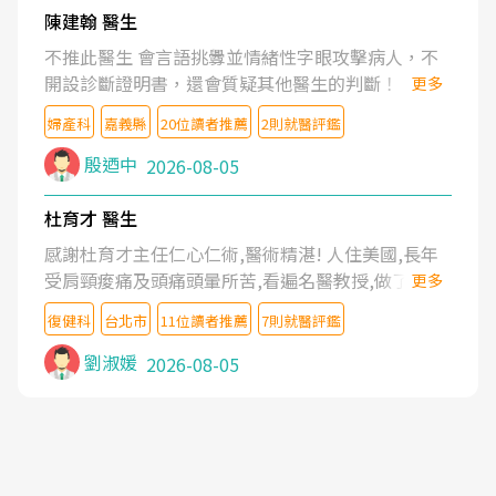
陳建翰 醫生
不推此醫生 會言語挑釁並情緒性字眼攻擊病人，不
開設診斷證明書，還會質疑其他醫生的判斷！
更多
婦產科
嘉義縣
20位讀者推薦
2則就醫評鑑
殷迺中
2026-08-05
杜育才 醫生
感謝杜育才主任仁心仁術,醫術精湛! 人住美國,長年
受肩頸痠痛及頭痛頭暈所苦,看遍名醫教授,做了各種
更多
檢查,也嘗試過西醫打針,中醫針灸及物理徒手治療都
復健科
台北市
11位讀者推薦
7則就醫評鑑
沒有用,後來連吃到嗎啡類止痛藥都效果有限,只是壓
症狀,沒多久就痛起來,多年失眠嚴重影響生活品質.
劉淑媛
2026-08-05
台灣親友介紹忠孝醫院杜育才主任是頸頭症候群專
家,上網搜尋杜主任相關文章新聞跟網路評價之後,下
定決心飛回台北找杜醫師診治. 杜主任的乾針跟增生
治療真的很厲害,第一次乾針就覺得整個肩頸鬆開,回
家特別好睡,經過幾次治療,長年頑疾已經好了大半,杜