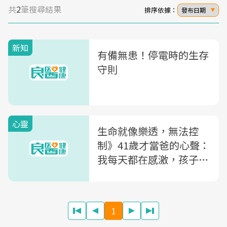
共
2
筆搜尋結果
排序依據：
發布日期
新知
有備無患！停電時的生存
守則
心靈
生命就像樂透，無法控
制》41歲才當爸的心聲：
我每天都在感激，孩子是
個普通人
1