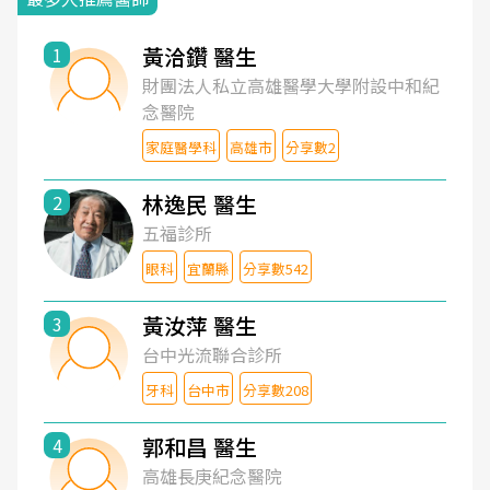
黃洽鑽 醫生
1
財團法人私立高雄醫學大學附設中和紀
念醫院
家庭醫學科
高雄市
分享數2
林逸民 醫生
2
五福診所
眼科
宜蘭縣
分享數542
黃汝萍 醫生
3
台中光流聯合診所
牙科
台中市
分享數208
郭和昌 醫生
4
高雄長庚紀念醫院