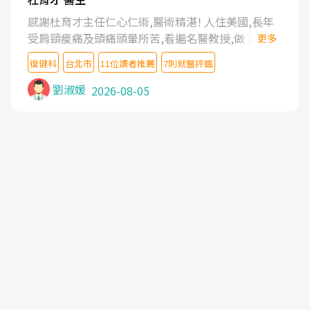
感謝杜育才主任仁心仁術,醫術精湛! 人住美國,長年
受肩頸痠痛及頭痛頭暈所苦,看遍名醫教授,做了各種
更多
檢查,也嘗試過西醫打針,中醫針灸及物理徒手治療都
復健科
台北市
11位讀者推薦
7則就醫評鑑
沒有用,後來連吃到嗎啡類止痛藥都效果有限,只是壓
症狀,沒多久就痛起來,多年失眠嚴重影響生活品質.
劉淑媛
2026-08-05
台灣親友介紹忠孝醫院杜育才主任是頸頭症候群專
家,上網搜尋杜主任相關文章新聞跟網路評價之後,下
定決心飛回台北找杜醫師診治. 杜主任的乾針跟增生
治療真的很厲害,第一次乾針就覺得整個肩頸鬆開,回
家特別好睡,經過幾次治療,長年頑疾已經好了大半,杜
主任除了打針超厲害,還會一直交代要改善姿勢跟好
好做運動,看診態度親切溫暖,真的是不可多得的良醫,
大力推荐!