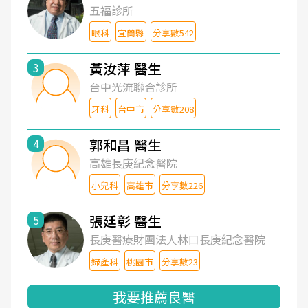
五福診所
眼科
宜蘭縣
分享數542
黃汝萍 醫生
3
台中光流聯合診所
牙科
台中市
分享數208
郭和昌 醫生
4
高雄長庚紀念醫院
小兒科
高雄市
分享數226
張廷彰 醫生
5
長庚醫療財團法人林口長庚紀念醫院
婦產科
桃園市
分享數23
我要推薦良醫