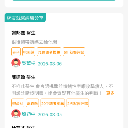
網友就醫經驗分享
謝邦鑫 醫生
很後悔帶媽媽去給他開
骨科
桃園縣
71位讀者推薦
6則就醫評鑑
吳華桐
2026-08-06
陳建翰 醫生
不推此醫生 會言語挑釁並情緒性字眼攻擊病人，不
開設診斷證明書，還會質疑其他醫生的判斷！
更多
婦產科
嘉義縣
20位讀者推薦
2則就醫評鑑
殷迺中
2026-08-05
杜育才 醫生