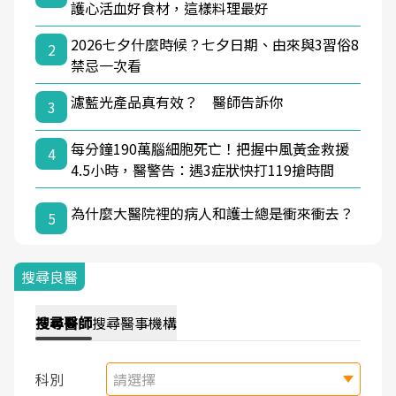
護心活血好食材，這樣料理最好
2026七夕什麼時候？七夕日期、由來與3習俗8
2
禁忌一次看
濾藍光產品真有效？ 醫師告訴你
3
每分鐘190萬腦細胞死亡！把握中風黃金救援
4
4.5小時，醫警告：遇3症狀快打119搶時間
為什麼大醫院裡的病人和護士總是衝來衝去？
5
搜尋良醫
搜尋
醫師
搜尋
醫事機構
科別
請選擇