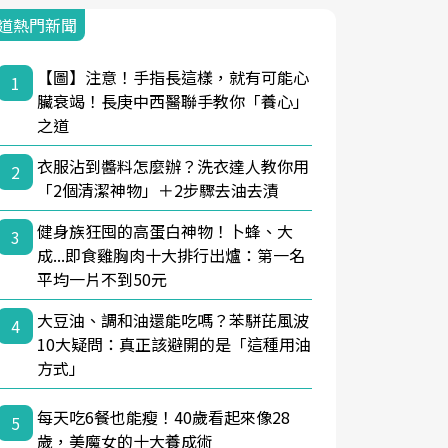
道熱門新聞
【圖】注意！手指長這樣，就有可能心
1
臟衰竭！長庚中西醫聯手教你「養心」
之道
衣服沾到醬料怎麼辦？洗衣達人教你用
2
「2個清潔神物」＋2步驟去油去漬
健身族狂囤的高蛋白神物！卜蜂、大
3
成...即食雞胸肉十大排行出爐：第一名
平均一片不到50元
大豆油、調和油還能吃嗎？苯駢芘風波
4
10大疑問：真正該避開的是「這種用油
方式」
每天吃6餐也能瘦！40歲看起來像28
5
歲，美魔女的十大養成術