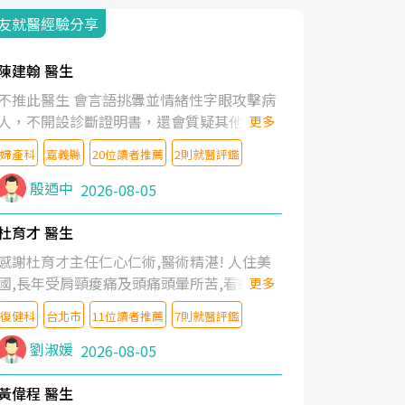
友就醫經驗分享
陳建翰 醫生
不推此醫生 會言語挑釁並情緒性字眼攻擊病
人，不開設診斷證明書，還會質疑其他醫生
更多
的判斷！
婦產科
嘉義縣
20位讀者推薦
2則就醫評鑑
殷迺中
2026-08-05
杜育才 醫生
感謝杜育才主任仁心仁術,醫術精湛! 人住美
國,長年受肩頸痠痛及頭痛頭暈所苦,看遍名醫
更多
教授,做了各種檢查,也嘗試過西醫打針,中醫
復健科
台北市
11位讀者推薦
7則就醫評鑑
針灸及物理徒手治療都沒有用,後來連吃到嗎
啡類止痛藥都效果有限,只是壓症狀,沒多久就
劉淑媛
2026-08-05
痛起來,多年失眠嚴重影響生活品質. 台灣親
友介紹忠孝醫院杜育才主任是頸頭症候群專
黃偉程 醫生