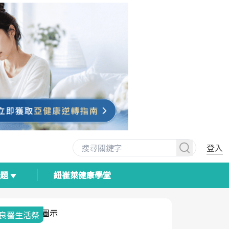
登入
專題
紐崔萊健康學堂
我與健康韌性的距離
荷爾蒙時光
2025健檢