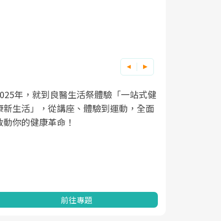
良醫健康網從「換季的身體變化」出發，
根據不同性
因應超高齡
透過醫學觀點與日常感受的對話，建立對
在、未來的
「2025
亞健康的認知，進而引導實際的改善行
知道該如何
促進為目的
動。
健康的關鍵
分析進行全
灣健康促進
前往專題