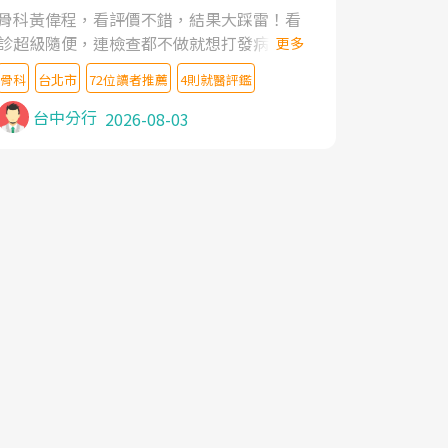
家,上網搜尋杜主任相關文章新聞跟網路評價
骨科黃偉程，看評價不錯，結果大踩雷！看
之後,下定決心飛回台北找杜醫師診治. 杜主
診超級隨便，連檢查都不做就想打發病人，
更多
任的乾針跟增生治療真的很厲害,第一次乾針
還好大的官威 ... 想詢問病情還被陰陽怪氣嘲
就覺得整個肩頸鬆開,回家特別好睡,經過幾次
骨科
台北市
72位讀者推薦
4則就醫評鑑
諷一番。可能好評帶來的大頭症，變得自負
治療,長年頑疾已經好了大半,杜主任除了打針
不尊重病人。醫術也不行，畢竟連檢查都懶
台中分行
2026-08-03
超厲害,還會一直交代要改善姿勢跟好好做運
得做，治療會有用才怪。大家避雷吧！
動,看診態度親切溫暖,真的是不可多得的良
醫,大力推荐!