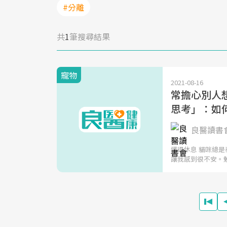
#分離
共
1
筆搜尋結果
寵物
2021-08-16
常擔心別人
思考」：如
良醫讀書
懂得休息 貓咪總
讓我感到很不安。