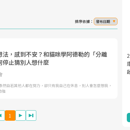
排序依據：
發布日期
想法，感到不安？和貓咪學阿德勒的「分離
面對超高齡社會的浪潮，台灣正在快速邁
2025年，就到良醫生活祭體驗「一站式健
何停止猜別人想什麼
向「健康照護」的新時代。隨著國家政策
康新生活」，從講座、體驗到運動，全面
如「健康台灣推動委員會」與「長照3.0」
啟動你的健康革命！
會
的推進，「預防醫學」已成全民關注的核
是泰然自若其他人都在努力，卻只有我自己在休息，別人會怎麼想我，
心議題。然而，健檢不只是醫療院所的服
勉強
務，更是民眾了解自身健康狀況、啟動健
康管理的重要起點。
1
前往專題
前往專題