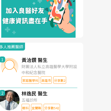
多人推薦醫師
黃洽鑽 醫生
1
財團法人私立高雄醫學大學附設
中和紀念醫院
家庭醫學科
高雄市
分享數2
林逸民 醫生
2
五福診所
眼科
宜蘭縣
分享數542