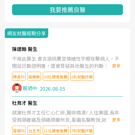
我要推薦良醫
網友就醫經驗分享
陳建翰 醫生
不推此醫生 會言語挑釁並情緒性字眼攻擊病人，不
開設診斷證明書，還會質疑其他醫生的判斷！
更多
婦產科
嘉義縣
20位讀者推薦
2則就醫評鑑
殷迺中
2026-08-05
杜育才 醫生
感謝杜育才主任仁心仁術,醫術精湛! 人住美國,長年
受肩頸痠痛及頭痛頭暈所苦,看遍名醫教授,做了各種
更多
檢查,也嘗試過西醫打針,中醫針灸及物理徒手治療都
復健科
台北市
11位讀者推薦
7則就醫評鑑
沒有用,後來連吃到嗎啡類止痛藥都效果有限,只是壓