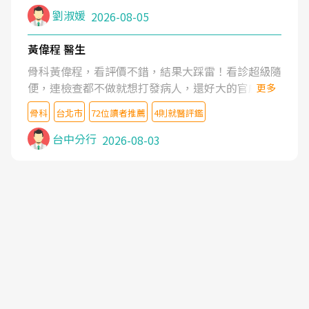
症狀,沒多久就痛起來,多年失眠嚴重影響生活品質.
劉淑媛
2026-08-05
台灣親友介紹忠孝醫院杜育才主任是頸頭症候群專
家,上網搜尋杜主任相關文章新聞跟網路評價之後,下
黃偉程 醫生
定決心飛回台北找杜醫師診治. 杜主任的乾針跟增生
骨科黃偉程，看評價不錯，結果大踩雷！看診超級隨
治療真的很厲害,第一次乾針就覺得整個肩頸鬆開,回
便，連檢查都不做就想打發病人，還好大的官威 ...
更多
家特別好睡,經過幾次治療,長年頑疾已經好了大半,杜
想詢問病情還被陰陽怪氣嘲諷一番。可能好評帶來的
主任除了打針超厲害,還會一直交代要改善姿勢跟好
骨科
台北市
72位讀者推薦
4則就醫評鑑
大頭症，變得自負不尊重病人。醫術也不行，畢竟連
好做運動,看診態度親切溫暖,真的是不可多得的良醫,
檢查都懶得做，治療會有用才怪。大家避雷吧！
台中分行
2026-08-03
大力推荐!