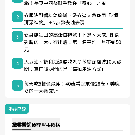
竭！長庚中西醫聯手教你「養心」之道
衣服沾到醬料怎麼辦？洗衣達人教你用「2個
2
清潔神物」＋2步驟去油去漬
健身族狂囤的高蛋白神物！卜蜂、大成...即食
3
雞胸肉十大排行出爐：第一名平均一片不到50
元
大豆油、調和油還能吃嗎？苯駢芘風波10大疑
4
問：真正該避開的是「這種用油方式」
每天吃6餐也能瘦！40歲看起來像28歲，美魔
5
女的十大養成術
搜尋良醫
搜尋
醫師
搜尋
醫事機構