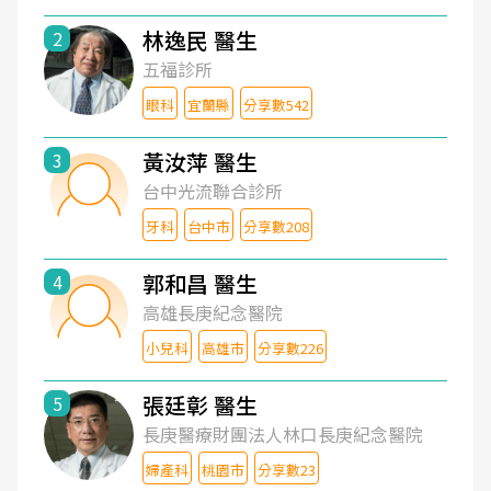
林逸民 醫生
2
五福診所
眼科
宜蘭縣
分享數542
黃汝萍 醫生
3
台中光流聯合診所
牙科
台中市
分享數208
郭和昌 醫生
4
高雄長庚紀念醫院
小兒科
高雄市
分享數226
張廷彰 醫生
5
長庚醫療財團法人林口長庚紀念醫院
婦產科
桃園市
分享數23