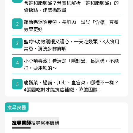
含飽和脂肪酸？營養師解析「飽和脂肪酸」的
優缺點、建議攝取量
運動完消除疲勞、長肌肉 試試「含糖」豆漿
2
效果更好
藍莓9功效護眼又護心，一天吃幾顆？3大食用
3
禁忌、清洗步驟詳解
小心噴毒液！看清楚「隱翅蟲」長這樣，不能
4
打，要用吹的～
龍鬚菜、過貓、川七、皇宮菜，哪裡不一樣？
5
4張圖吃對才能抗癌補鐵、降膽固醇！
搜尋良醫
搜尋
醫師
搜尋
醫事機構