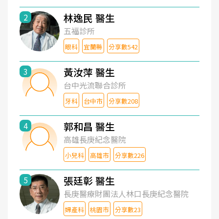
林逸民 醫生
2
五福診所
眼科
宜蘭縣
分享數542
黃汝萍 醫生
3
台中光流聯合診所
牙科
台中市
分享數208
郭和昌 醫生
4
高雄長庚紀念醫院
小兒科
高雄市
分享數226
張廷彰 醫生
5
長庚醫療財團法人林口長庚紀念醫院
婦產科
桃園市
分享數23