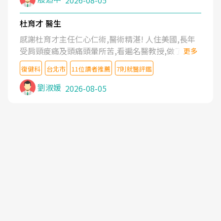
2026-08-05
杜育才 醫生
感謝杜育才主任仁心仁術,醫術精湛! 人住美國,長年
受肩頸痠痛及頭痛頭暈所苦,看遍名醫教授,做了各種
更多
檢查,也嘗試過西醫打針,中醫針灸及物理徒手治療都
復健科
台北市
11位讀者推薦
7則就醫評鑑
沒有用,後來連吃到嗎啡類止痛藥都效果有限,只是壓
症狀,沒多久就痛起來,多年失眠嚴重影響生活品質.
劉淑媛
2026-08-05
台灣親友介紹忠孝醫院杜育才主任是頸頭症候群專
家,上網搜尋杜主任相關文章新聞跟網路評價之後,下
定決心飛回台北找杜醫師診治. 杜主任的乾針跟增生
治療真的很厲害,第一次乾針就覺得整個肩頸鬆開,回
家特別好睡,經過幾次治療,長年頑疾已經好了大半,杜
主任除了打針超厲害,還會一直交代要改善姿勢跟好
好做運動,看診態度親切溫暖,真的是不可多得的良醫,
大力推荐!