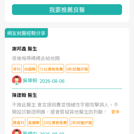
我要推薦良醫
網友就醫經驗分享
謝邦鑫 醫生
很後悔帶媽媽去給他開
骨科
桃園縣
71位讀者推薦
6則就醫評鑑
吳華桐
2026-08-06
陳建翰 醫生
不推此醫生 會言語挑釁並情緒性字眼攻擊病人，不
開設診斷證明書，還會質疑其他醫生的判斷！
更多
婦產科
嘉義縣
20位讀者推薦
2則就醫評鑑
殷迺中