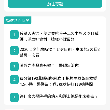
前往專題
頻道熱門新聞
菠菜大火炒、芹菜要吃葉子....久坐族必吃11種
1
護心活血好食材，這樣料理最好
2026七夕什麼時候？七夕日期、由來與3習俗8
2
禁忌一次看
濾藍光產品真有效？ 醫師告訴你
3
每分鐘190萬腦細胞死亡！把握中風黃金救援
4
4.5小時，醫警告：遇3症狀快打119搶時間
為什麼大醫院裡的病人和護士總是衝來衝去？
5