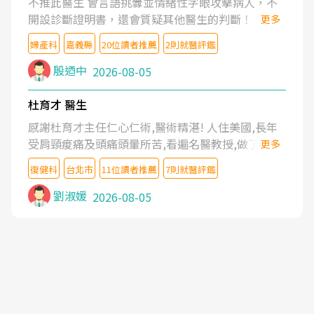
不推此醫生 會言語挑釁並情緒性字眼攻擊病人，不
開設診斷證明書，還會質疑其他醫生的判斷！
更多
婦產科
嘉義縣
20位讀者推薦
2則就醫評鑑
殷迺中
2026-08-05
杜育才 醫生
感謝杜育才主任仁心仁術,醫術精湛! 人住美國,長年
受肩頸痠痛及頭痛頭暈所苦,看遍名醫教授,做了各種
更多
檢查,也嘗試過西醫打針,中醫針灸及物理徒手治療都
復健科
台北市
11位讀者推薦
7則就醫評鑑
沒有用,後來連吃到嗎啡類止痛藥都效果有限,只是壓
症狀,沒多久就痛起來,多年失眠嚴重影響生活品質.
劉淑媛
2026-08-05
台灣親友介紹忠孝醫院杜育才主任是頸頭症候群專
家,上網搜尋杜主任相關文章新聞跟網路評價之後,下
定決心飛回台北找杜醫師診治. 杜主任的乾針跟增生
治療真的很厲害,第一次乾針就覺得整個肩頸鬆開,回
家特別好睡,經過幾次治療,長年頑疾已經好了大半,杜
主任除了打針超厲害,還會一直交代要改善姿勢跟好
好做運動,看診態度親切溫暖,真的是不可多得的良醫,