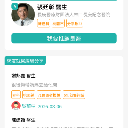
張廷彰 醫生
5
長庚醫療財團法人林口長庚紀念醫院
婦產科
桃園市
分享數23
我要推薦良醫
網友就醫經驗分享
謝邦鑫 醫生
很後悔帶媽媽去給他開
骨科
桃園縣
71位讀者推薦
6則就醫評鑑
吳華桐
2026-08-06
陳建翰 醫生