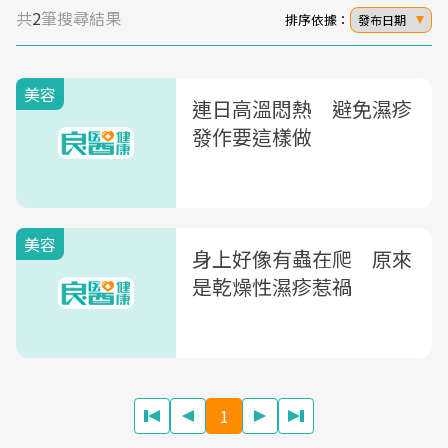
共
2
筆搜尋結果
排序依據：
發布日期
美容
連日高溫悶熱 避免濕疹
發作要這樣做
美容
身上好像有蟲在爬 原來
是乾燥性濕疹惹禍
1