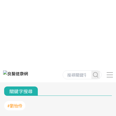
關鍵字搜尋
#劉怡伶