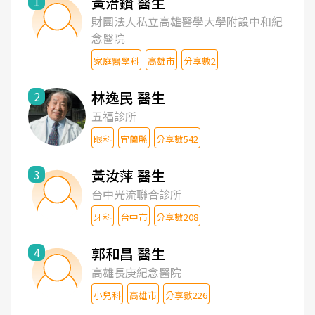
黃洽鑽 醫生
1
財團法人私立高雄醫學大學附設中和紀
念醫院
家庭醫學科
高雄市
分享數2
林逸民 醫生
2
五福診所
眼科
宜蘭縣
分享數542
黃汝萍 醫生
3
台中光流聯合診所
牙科
台中市
分享數208
郭和昌 醫生
4
高雄長庚紀念醫院
小兒科
高雄市
分享數226