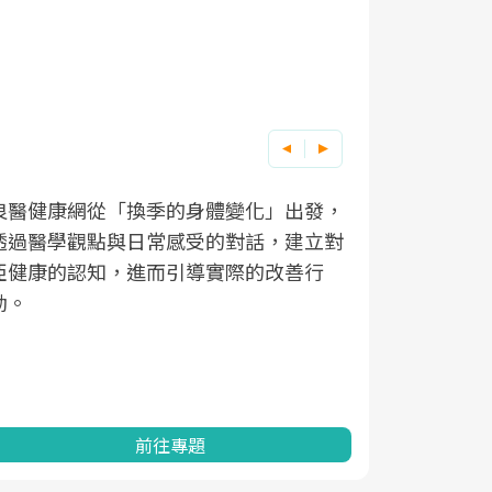
良醫健康網從「換季的身體變化」出發，
根據不同性
因應超高齡
透過醫學觀點與日常感受的對話，建立對
在、未來的
「2025
亞健康的認知，進而引導實際的改善行
知道該如何
促進為目的
動。
健康的關鍵
分析進行全
灣健康促進
前往專題