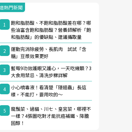
道熱門新聞
飽和脂肪酸、不飽和脂肪酸差在哪？哪
1
些油富含飽和脂肪酸？營養師解析「飽
和脂肪酸」的優缺點、建議攝取量
運動完消除疲勞、長肌肉 試試「含
2
糖」豆漿效果更好
藍莓9功效護眼又護心，一天吃幾顆？3
3
大食用禁忌、清洗步驟詳解
小心噴毒液！看清楚「隱翅蟲」長這
4
樣，不能打，要用吹的～
龍鬚菜、過貓、川七、皇宮菜，哪裡不
5
一樣？4張圖吃對才能抗癌補鐵、降膽
固醇！