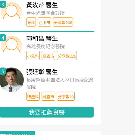
黃汝萍 醫生
3
台中光流聯合診所
牙科
台中市
分享數208
郭和昌 醫生
4
高雄長庚紀念醫院
小兒科
高雄市
分享數226
張廷彰 醫生
5
長庚醫療財團法人林口長庚紀念
醫院
婦產科
桃園市
分享數23
我要推薦良醫