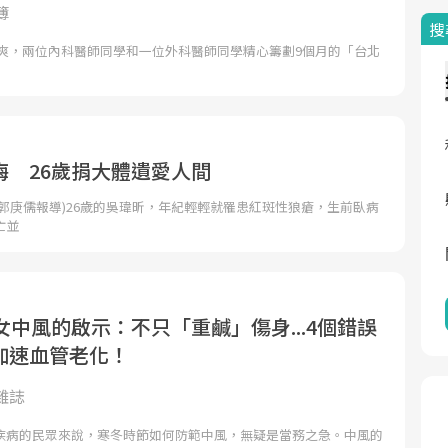
簿
搜
風送爽，兩位內科醫師同學和一位外科醫師同學精心籌劃9個月的「台北
悔 26歲捐大體遺愛人間
郭庚儒報導)26歲的吳瑋昕，年紀輕輕就罹患紅斑性狼瘡，生前臥病
亡並
女中風的啟示：不只「重鹹」傷身...4個錯誤
加速血管老化！
雜誌
疾病的民眾來說，寒冬時節如何防範中風，無疑是當務之急。中風的