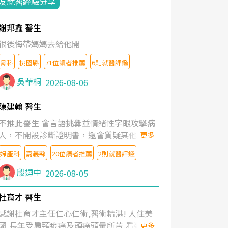
友就醫經驗分享
謝邦鑫 醫生
很後悔帶媽媽去給他開
骨科
桃園縣
71位讀者推薦
6則就醫評鑑
吳華桐
2026-08-06
陳建翰 醫生
不推此醫生 會言語挑釁並情緒性字眼攻擊病
人，不開設診斷證明書，還會質疑其他醫生
更多
的判斷！
婦產科
嘉義縣
20位讀者推薦
2則就醫評鑑
殷迺中
2026-08-05
杜育才 醫生
感謝杜育才主任仁心仁術,醫術精湛! 人住美
國,長年受肩頸痠痛及頭痛頭暈所苦,看遍名醫
更多