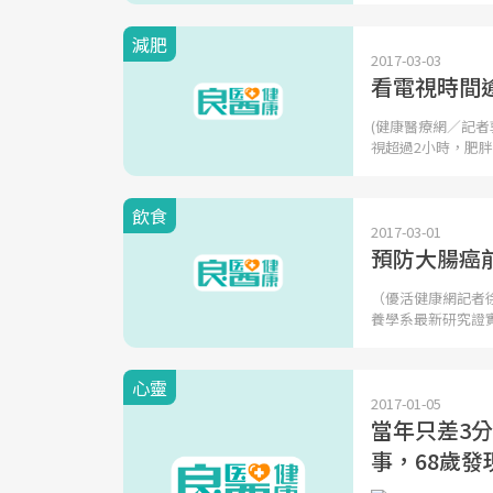
減肥
2017-03-03
看電視時間逾
(健康醫療網／記
視超過2小時，肥
飲食
2017-03-01
預防大腸癌
（優活健康網記者
養學系最新研究證
心靈
2017-01-05
當年只差3分
事，68歲