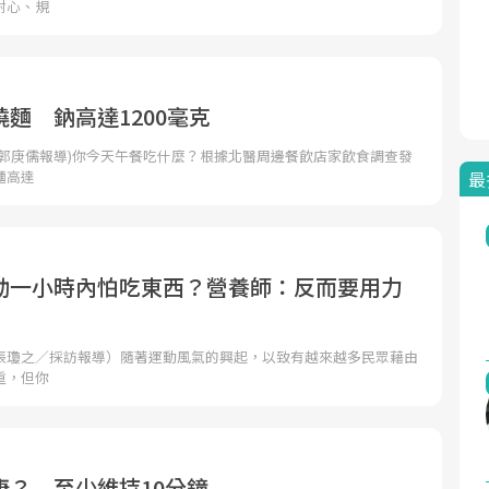
耐心、規
麵 鈉高達1200毫克
者郭庚儒報導)你今天午餐吃什麼？根據北醫周邊餐飲店家飲食調查發
麵高達
最
動一小時內怕吃東西？營養師：反而要用力
張瓊之／採訪報導）隨著運動風氣的興起，以致有越來越多民眾藉由
重，但你
康？ 至少維持10分鐘