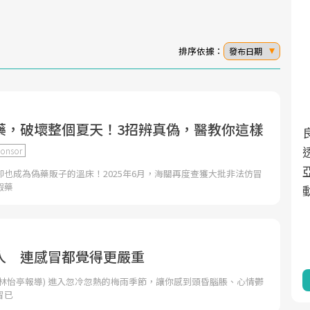
排序依據：
發布日期
藥，破壞整個夏天！3招辨真偽，醫教你這樣
面對超高齡社會的浪潮，台灣正在快速邁
2025年，就到良醫生活祭體驗「一站式健
向「健康照護」的新時代。隨著國家政策
康新生活」，從講座、體驗到運動，全面
onsor
如「健康台灣推動委員會」與「長照3.0」
啟動你的健康革命！
也成為偽藥販子的溫床！2025年6月，海關再度查獲大批非法仿冒
假藥
的推進，「預防醫學」已成全民關注的核
心議題。然而，健檢不只是醫療院所的服
務，更是民眾了解自身健康狀況、啟動健
康管理的重要起點。
人 連感冒都覺得更嚴重
前往專題
前往專題
林怡亭報導) 進入忽冷忽熱的梅雨季節，讓你感到頭昏腦脹、心情鬱
冒已