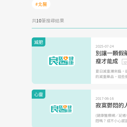
#北醫
共
10
筆搜尋結果
減肥
2025-07-24
別讓一顆假
瘦才能成
sp
夏日減重潮來臨，卻
的減重藥品，這些
心靈
2017-06-16
寂寞鬱悶的
(健康醫療網／記者
悶嗎？或不小心感