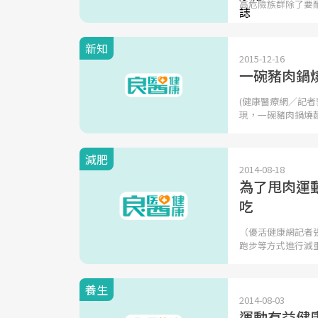
高危險族群除了要
新知
2015-12-16
一碗豬肉鍋燒
(健康醫療網／記
現，一碗豬肉鍋燒
減肥
2014-08-18
為了甩肉運
吃
（優活健康網記者
跑步等方式進行減
養生
2014-08-03
運動有益健