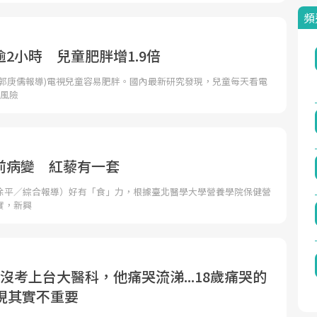
頻
2小時 兒童肥胖增1.9倍
者郭庚儒報導)電視兒童容易肥胖。國內最新研究發現，兒童每天看電
胖風險
前病變 紅藜有一套
徐平／綜合報導）好有「食」力，根據臺北醫學大學營養學院保健營
實，新興
沒考上台大醫科，他痛哭流涕...18歲痛哭的
發現其實不重要