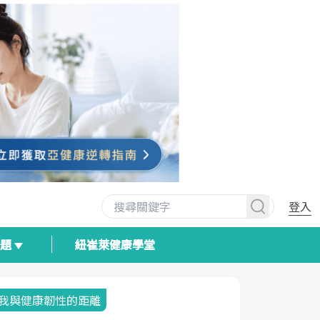
登入
專題
紐崔萊健康學堂
我與健康韌性的距離
荷爾蒙時光
2025健檢