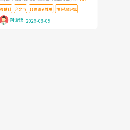
教授,做了各種檢查,也嘗試過西醫打針,中醫
復健科
台北市
11位讀者推薦
7則就醫評鑑
針灸及物理徒手治療都沒有用,後來連吃到嗎
啡類止痛藥都效果有限,只是壓症狀,沒多久就
劉淑媛
2026-08-05
痛起來,多年失眠嚴重影響生活品質. 台灣親
友介紹忠孝醫院杜育才主任是頸頭症候群專
家,上網搜尋杜主任相關文章新聞跟網路評價
之後,下定決心飛回台北找杜醫師診治. 杜主
任的乾針跟增生治療真的很厲害,第一次乾針
就覺得整個肩頸鬆開,回家特別好睡,經過幾次
治療,長年頑疾已經好了大半,杜主任除了打針
超厲害,還會一直交代要改善姿勢跟好好做運
動,看診態度親切溫暖,真的是不可多得的良
醫,大力推荐!