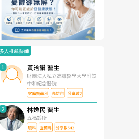
多人推薦醫師
黃洽鑽 醫生
1
財團法人私立高雄醫學大學附設
中和紀念醫院
家庭醫學科
高雄市
分享數2
林逸民 醫生
2
五福診所
眼科
宜蘭縣
分享數542