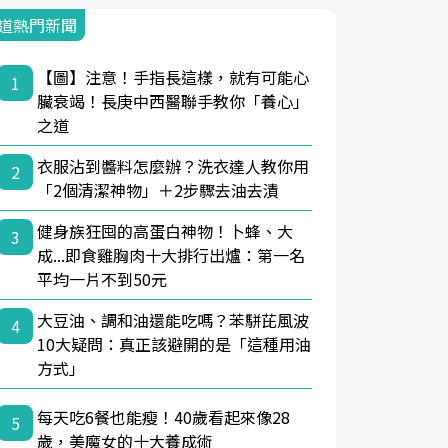
道熱門新聞
【圖】注意！手指長這樣，就有可能心
1
臟衰竭！長庚中西醫聯手教你「養心」
之道
衣服沾到醬料怎麼辦？洗衣達人教你用
2
「2個清潔神物」＋2步驟去油去漬
健身族狂囤的高蛋白神物！卜蜂、大
3
成...即食雞胸肉十大排行出爐：第一名
平均一片不到50元
大豆油、調和油還能吃嗎？苯駢芘風波
4
10大疑問：真正該避開的是「這種用油
方式」
每天吃6餐也能瘦！40歲看起來像28
5
歲，美魔女的十大養成術