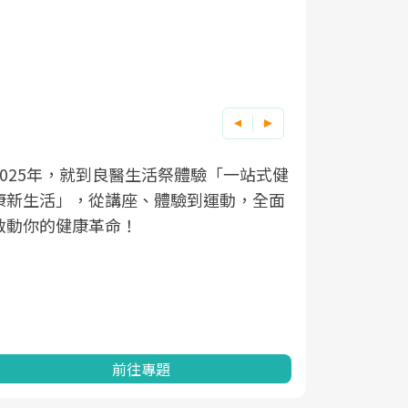
良醫健康網從「換季的身體變化」出發，
根據不同性
因應超高齡
透過醫學觀點與日常感受的對話，建立對
在、未來的
「2025
亞健康的認知，進而引導實際的改善行
知道該如何
促進為目的
動。
健康的關鍵
分析進行全
灣健康促進
前往專題