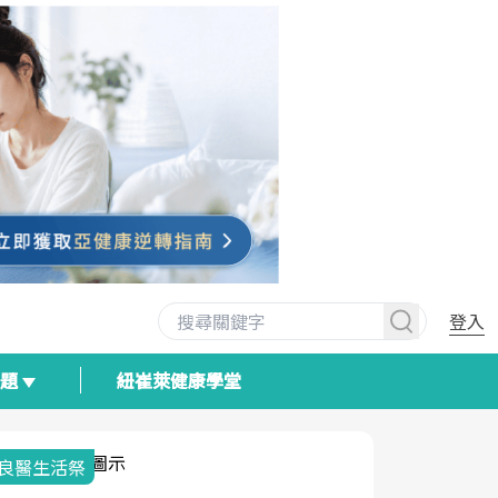
登入
專題
紐崔萊健康學堂
我與健康韌性的距離
荷爾蒙時光
2025健檢