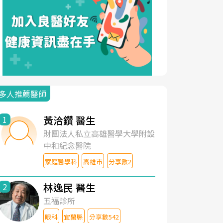
多人推薦醫師
黃洽鑽 醫生
1
財團法人私立高雄醫學大學附設
中和紀念醫院
家庭醫學科
高雄市
分享數2
林逸民 醫生
2
五福診所
眼科
宜蘭縣
分享數542