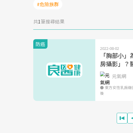
#危險族群
共
1
筆搜尋結果
防癌
2022-08-02
「胸部小」為
房攝影」？
元氣網
● 東方女性乳房緻
後