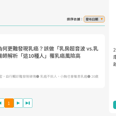
排序依據：
發布日期
何更難發現乳癌？該做「乳房超音波 vs.乳
2025年，就到良醫生活祭體驗「一站式健
面對超高齡社會的浪潮，台灣正在快速邁
醫師解析「這10種人」罹乳癌風險高
向「健康照護」的新時代。隨著國家政策
康新生活」，從講座、體驗到運動，全面
如「健康台灣推動委員會」與「長照3.0」
啟動你的健康革命！
的推進，「預防醫學」已成全民關注的核
密，自行觸診難發現硬塊● 乳癌不挑人，小胸也會罹患乳癌● 20歲
心議題。然而，健檢不只是醫療院所的服
務，更是民眾了解自身健康狀況、啟動健
康管理的重要起點。
1
前往專題
前往專題