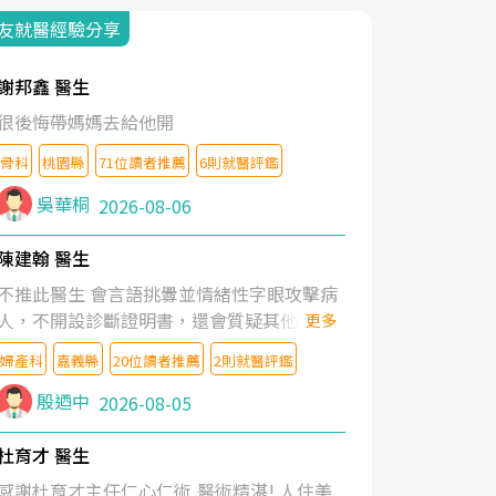
友就醫經驗分享
謝邦鑫 醫生
很後悔帶媽媽去給他開
骨科
桃園縣
71位讀者推薦
6則就醫評鑑
吳華桐
2026-08-06
陳建翰 醫生
不推此醫生 會言語挑釁並情緒性字眼攻擊病
人，不開設診斷證明書，還會質疑其他醫生
更多
的判斷！
婦產科
嘉義縣
20位讀者推薦
2則就醫評鑑
殷迺中
2026-08-05
杜育才 醫生
感謝杜育才主任仁心仁術,醫術精湛! 人住美