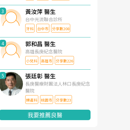
黃汝萍 醫生
3
台中光流聯合診所
牙科
台中市
分享數208
郭和昌 醫生
4
高雄長庚紀念醫院
小兒科
高雄市
分享數226
張廷彰 醫生
5
長庚醫療財團法人林口長庚紀念
醫院
婦產科
桃園市
分享數23
我要推薦良醫