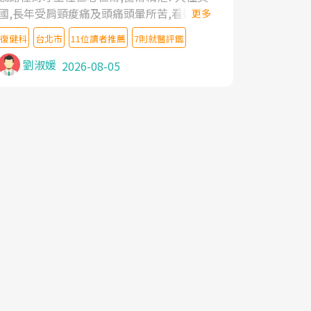
國,長年受肩頸痠痛及頭痛頭暈所苦,看遍名醫
更多
教授,做了各種檢查,也嘗試過西醫打針,中醫
復健科
台北市
11位讀者推薦
7則就醫評鑑
針灸及物理徒手治療都沒有用,後來連吃到嗎
啡類止痛藥都效果有限,只是壓症狀,沒多久就
劉淑媛
2026-08-05
痛起來,多年失眠嚴重影響生活品質. 台灣親
友介紹忠孝醫院杜育才主任是頸頭症候群專
家,上網搜尋杜主任相關文章新聞跟網路評價
之後,下定決心飛回台北找杜醫師診治. 杜主
任的乾針跟增生治療真的很厲害,第一次乾針
就覺得整個肩頸鬆開,回家特別好睡,經過幾次
治療,長年頑疾已經好了大半,杜主任除了打針
超厲害,還會一直交代要改善姿勢跟好好做運
動,看診態度親切溫暖,真的是不可多得的良
醫,大力推荐!