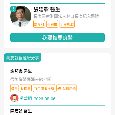
張廷彰 醫生
5
長庚醫療財團法人林口長庚紀念醫院
婦產科
桃園市
分享數23
我要推薦良醫
網友就醫經驗分享
謝邦鑫 醫生
很後悔帶媽媽去給他開
骨科
桃園縣
71位讀者推薦
6則就醫評鑑
吳華桐
2026-08-06
陳建翰 醫生