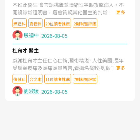
不推此醫生 會言語挑釁並情緒性字眼攻擊病人，不
開設診斷證明書，還會質疑其他醫生的判斷！
更多
婦產科
嘉義縣
20位讀者推薦
2則就醫評鑑
殷迺中
2026-08-05
杜育才 醫生
感謝杜育才主任仁心仁術,醫術精湛! 人住美國,長年
受肩頸痠痛及頭痛頭暈所苦,看遍名醫教授,做了各種
更多
檢查,也嘗試過西醫打針,中醫針灸及物理徒手治療都
復健科
台北市
11位讀者推薦
7則就醫評鑑
沒有用,後來連吃到嗎啡類止痛藥都效果有限,只是壓
症狀,沒多久就痛起來,多年失眠嚴重影響生活品質.
劉淑媛
2026-08-05
台灣親友介紹忠孝醫院杜育才主任是頸頭症候群專
家,上網搜尋杜主任相關文章新聞跟網路評價之後,下
定決心飛回台北找杜醫師診治. 杜主任的乾針跟增生
治療真的很厲害,第一次乾針就覺得整個肩頸鬆開,回
家特別好睡,經過幾次治療,長年頑疾已經好了大半,杜
主任除了打針超厲害,還會一直交代要改善姿勢跟好