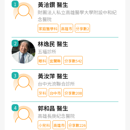
黃洽鑽 醫生
1
財團法人私立高雄醫學大學附設中和紀
念醫院
家庭醫學科
高雄市
分享數2
林逸民 醫生
2
五福診所
眼科
宜蘭縣
分享數542
黃汝萍 醫生
3
台中光流聯合診所
牙科
台中市
分享數208
郭和昌 醫生
4
高雄長庚紀念醫院
小兒科
高雄市
分享數226