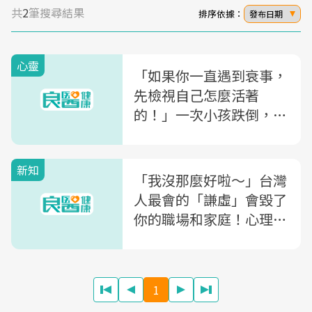
共
2
筆搜尋結果
排序依據：
發布日期
心靈
「如果你一直遇到衰事，
先檢視自己怎麼活著
的！」一次小孩跌倒，帶
給丁寧的人生啟示
新知
「我沒那麼好啦～」台灣
人最會的「謙虛」會毀了
你的職場和家庭！心理學
家教你「自動吸引人」說
話術
1