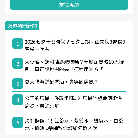
前往專題
頻道熱門新聞
2026七夕什麼時候？七夕日期、由來與3習俗8
1
禁忌一次看
大豆油、調和油還能吃嗎？苯駢芘風波10大疑
2
問：真正該避開的是「這種用油方式」
夏天吃海鮮配啤酒，會導致痛風？
3
公廁的馬桶，你敢坐嗎...》馬桶坐墊會傳染性
4
病嗎？醫師有解
跌倒擦傷了！紅藥水、紫藥水、雙氧水、白藥
5
水、優碘...藥師教你該如何選才對