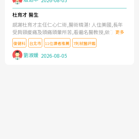
2026-08-05
杜育才 醫生
感謝杜育才主任仁心仁術,醫術精湛! 人住美國,長年
受肩頸痠痛及頭痛頭暈所苦,看遍名醫教授,做了各種
更多
檢查,也嘗試過西醫打針,中醫針灸及物理徒手治療都
復健科
台北市
11位讀者推薦
7則就醫評鑑
沒有用,後來連吃到嗎啡類止痛藥都效果有限,只是壓
症狀,沒多久就痛起來,多年失眠嚴重影響生活品質.
劉淑媛
2026-08-05
台灣親友介紹忠孝醫院杜育才主任是頸頭症候群專
家,上網搜尋杜主任相關文章新聞跟網路評價之後,下
定決心飛回台北找杜醫師診治. 杜主任的乾針跟增生
治療真的很厲害,第一次乾針就覺得整個肩頸鬆開,回
家特別好睡,經過幾次治療,長年頑疾已經好了大半,杜
主任除了打針超厲害,還會一直交代要改善姿勢跟好
好做運動,看診態度親切溫暖,真的是不可多得的良醫,
大力推荐!