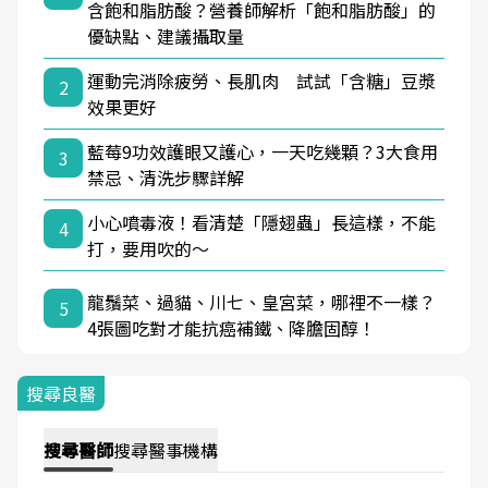
含飽和脂肪酸？營養師解析「飽和脂肪酸」的
優缺點、建議攝取量
運動完消除疲勞、長肌肉 試試「含糖」豆漿
2
效果更好
藍莓9功效護眼又護心，一天吃幾顆？3大食用
3
禁忌、清洗步驟詳解
小心噴毒液！看清楚「隱翅蟲」長這樣，不能
4
打，要用吹的～
龍鬚菜、過貓、川七、皇宮菜，哪裡不一樣？
5
4張圖吃對才能抗癌補鐵、降膽固醇！
搜尋良醫
搜尋
醫師
搜尋
醫事機構