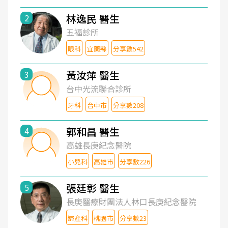
林逸民 醫生
2
五福診所
眼科
宜蘭縣
分享數542
黃汝萍 醫生
3
台中光流聯合診所
牙科
台中市
分享數208
郭和昌 醫生
4
高雄長庚紀念醫院
小兒科
高雄市
分享數226
張廷彰 醫生
5
長庚醫療財團法人林口長庚紀念醫院
婦產科
桃園市
分享數23