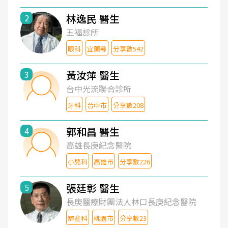
林逸民 醫生
2
五福診所
眼科
宜蘭縣
分享數542
黃汝萍 醫生
3
台中光流聯合診所
牙科
台中市
分享數208
郭和昌 醫生
4
高雄長庚紀念醫院
小兒科
高雄市
分享數226
張廷彰 醫生
5
長庚醫療財團法人林口長庚紀念醫院
婦產科
桃園市
分享數23