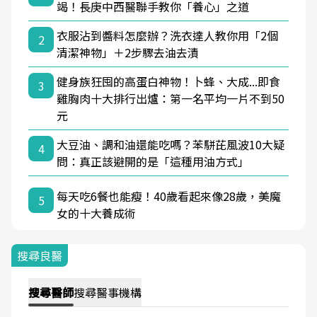
竭！長庚中西醫聯手教你「養心」之道
衣服沾到醬料怎麼辦？洗衣達人教你用「2個
2
清潔神物」＋2步驟去油去漬
健身族狂囤的高蛋白神物！卜蜂、大成...即食
3
雞胸肉十大排行出爐：第一名平均一片不到50
元
大豆油、調和油還能吃嗎？苯駢芘風波10大疑
4
問：真正該避開的是「這種用油方式」
每天吃6餐也能瘦！40歲看起來像28歲，美魔
5
女的十大養成術
搜尋良醫
搜尋
醫師
搜尋
醫事機構