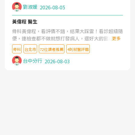
症狀,沒多久就痛起來,多年失眠嚴重影響生活品質.
劉淑媛
2026-08-05
台灣親友介紹忠孝醫院杜育才主任是頸頭症候群專
家,上網搜尋杜主任相關文章新聞跟網路評價之後,下
黃偉程 醫生
定決心飛回台北找杜醫師診治. 杜主任的乾針跟增生
骨科黃偉程，看評價不錯，結果大踩雷！看診超級隨
治療真的很厲害,第一次乾針就覺得整個肩頸鬆開,回
便，連檢查都不做就想打發病人，還好大的官威 ...
更多
家特別好睡,經過幾次治療,長年頑疾已經好了大半,杜
想詢問病情還被陰陽怪氣嘲諷一番。可能好評帶來的
主任除了打針超厲害,還會一直交代要改善姿勢跟好
骨科
台北市
72位讀者推薦
4則就醫評鑑
大頭症，變得自負不尊重病人。醫術也不行，畢竟連
好做運動,看診態度親切溫暖,真的是不可多得的良醫,
檢查都懶得做，治療會有用才怪。大家避雷吧！
台中分行
2026-08-03
大力推荐!