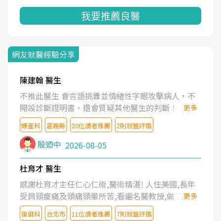
我要推薦良醫
網友就醫經驗分享
陳建翰 醫生
不推此醫生 會言語挑釁並情緒性字眼攻擊病人，不
開設診斷證明書，還會質疑其他醫生的判斷！
更多
婦產科
嘉義縣
20位讀者推薦
2則就醫評鑑
殷迺中
2026-08-05
杜育才 醫生
感謝杜育才主任仁心仁術,醫術精湛! 人住美國,長年
受肩頸痠痛及頭痛頭暈所苦,看遍名醫教授,做了各種
更多
檢查,也嘗試過西醫打針,中醫針灸及物理徒手治療都
復健科
台北市
11位讀者推薦
7則就醫評鑑
沒有用,後來連吃到嗎啡類止痛藥都效果有限,只是壓