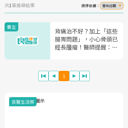
共
1
筆搜尋結果
排序依據：
發布日期
養生
背痛治不好？加上「這些
腸胃問題」，小心骨頭已
經長腫瘤！醫師提醒：這
3個常見症狀別輕忽
1
良醫生活祭