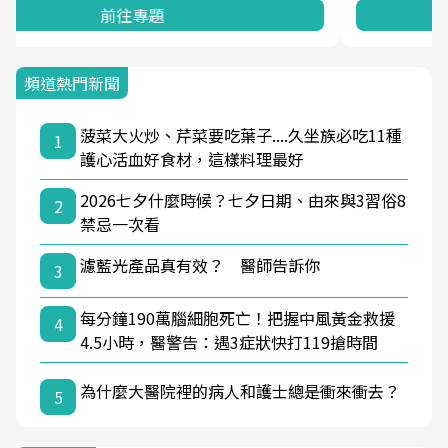
前往專題
頻道熱門新聞
菠菜大火炒、芹菜要吃葉子....久坐族必吃11種
1
護心活血好食材，這樣料理最好
2026七夕什麼時候？七夕日期、由來與3習俗8
2
禁忌一次看
濾藍光產品真有效？ 醫師告訴你
3
每分鐘190萬腦細胞死亡！把握中風黃金救援
4
4.5小時，醫警告：遇3症狀快打119搶時間
為什麼大醫院裡的病人和護士總是衝來衝去？
5