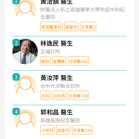
黃洽鑽 醫生
1
財團法人私立高雄醫學大學附設中和紀
念醫院
家庭醫學科
高雄市
分享數2
林逸民 醫生
2
五福診所
眼科
宜蘭縣
分享數542
黃汝萍 醫生
3
台中光流聯合診所
牙科
台中市
分享數208
郭和昌 醫生
4
高雄長庚紀念醫院
小兒科
高雄市
分享數226