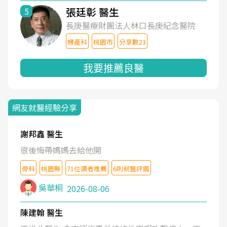
張廷彰 醫生
5
長庚醫療財團法人林口長庚紀念醫院
婦產科
桃園市
分享數23
我要推薦良醫
網友就醫經驗分享
謝邦鑫 醫生
很後悔帶媽媽去給他開
骨科
桃園縣
71位讀者推薦
6則就醫評鑑
吳華桐
2026-08-06
陳建翰 醫生