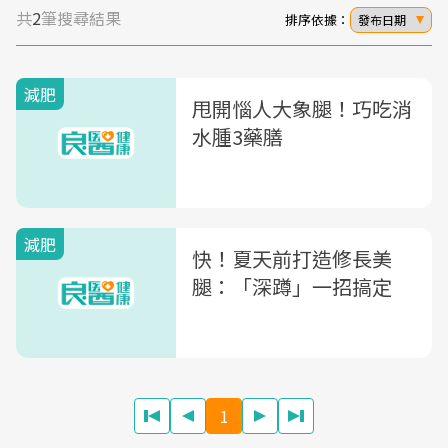
共
2
筆搜尋結果
排序依據：
發布日期
減肥
甩開惱人大象腿！巧吃消
水腫3藥膳
減肥
快！夏天前打造修長美
腿：「深蹲」一招搞定
1