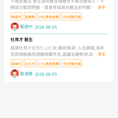
不推此醫生 會言語挑釁並情緒性字眼攻擊病人，不
開設診斷證明書，還會質疑其他醫生的判斷！
更多
婦產科
嘉義縣
20位讀者推薦
2則就醫評鑑
殷迺中
2026-08-05
杜育才 醫生
感謝杜育才主任仁心仁術,醫術精湛! 人住美國,長年
受肩頸痠痛及頭痛頭暈所苦,看遍名醫教授,做了各種
更多
檢查,也嘗試過西醫打針,中醫針灸及物理徒手治療都
復健科
台北市
11位讀者推薦
7則就醫評鑑
沒有用,後來連吃到嗎啡類止痛藥都效果有限,只是壓
症狀,沒多久就痛起來,多年失眠嚴重影響生活品質.
劉淑媛
2026-08-05
台灣親友介紹忠孝醫院杜育才主任是頸頭症候群專
家,上網搜尋杜主任相關文章新聞跟網路評價之後,下
定決心飛回台北找杜醫師診治. 杜主任的乾針跟增生
治療真的很厲害,第一次乾針就覺得整個肩頸鬆開,回
家特別好睡,經過幾次治療,長年頑疾已經好了大半,杜
主任除了打針超厲害,還會一直交代要改善姿勢跟好
好做運動,看診態度親切溫暖,真的是不可多得的良醫,