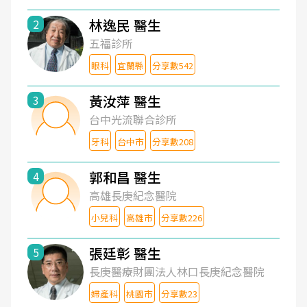
林逸民 醫生
2
五福診所
眼科
宜蘭縣
分享數542
黃汝萍 醫生
3
台中光流聯合診所
牙科
台中市
分享數208
郭和昌 醫生
4
高雄長庚紀念醫院
小兒科
高雄市
分享數226
張廷彰 醫生
5
長庚醫療財團法人林口長庚紀念醫院
婦產科
桃園市
分享數23