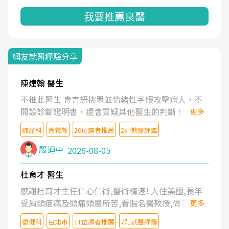
我要推薦良醫
網友就醫經驗分享
陳建翰 醫生
不推此醫生 會言語挑釁並情緒性字眼攻擊病人，不
開設診斷證明書，還會質疑其他醫生的判斷！
更多
婦產科
嘉義縣
20位讀者推薦
2則就醫評鑑
殷迺中
2026-08-05
杜育才 醫生
感謝杜育才主任仁心仁術,醫術精湛! 人住美國,長年
受肩頸痠痛及頭痛頭暈所苦,看遍名醫教授,做了各種
更多
檢查,也嘗試過西醫打針,中醫針灸及物理徒手治療都
復健科
台北市
11位讀者推薦
7則就醫評鑑
沒有用,後來連吃到嗎啡類止痛藥都效果有限,只是壓