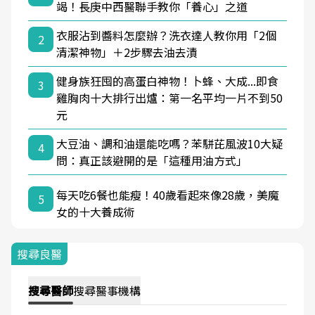
竭！長庚中西醫聯手教你「養心」之道
衣服沾到醬料怎麼辦？洗衣達人教你用「2個
2
清潔神物」＋2步驟去油去漬
健身族狂囤的高蛋白神物！卜蜂、大成...即食
3
雞胸肉十大排行出爐：第一名平均一片不到50
元
大豆油、調和油還能吃嗎？苯駢芘風波10大疑
4
問：真正該避開的是「這種用油方式」
每天吃6餐也能瘦！40歲看起來像28歲，美魔
5
女的十大養成術
搜尋良醫
搜尋
醫師
搜尋
醫事機構