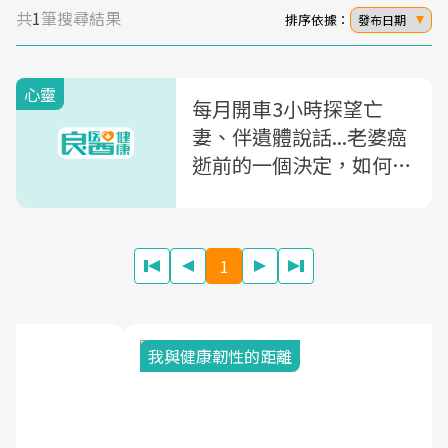
共
1
筆搜尋結果
排序依據：
發布日期
心靈
每月開車3小時探望亡
妻、伴遺體說話...老婆癌
逝前的一個決定，如何教
會他看透生死？
1
我與健康韌性的距離