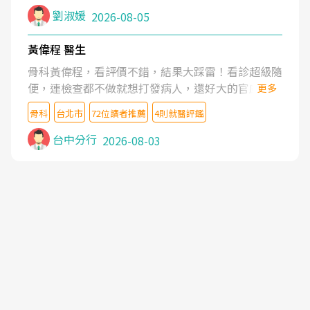
症狀,沒多久就痛起來,多年失眠嚴重影響生活品質.
劉淑媛
2026-08-05
台灣親友介紹忠孝醫院杜育才主任是頸頭症候群專
家,上網搜尋杜主任相關文章新聞跟網路評價之後,下
黃偉程 醫生
定決心飛回台北找杜醫師診治. 杜主任的乾針跟增生
骨科黃偉程，看評價不錯，結果大踩雷！看診超級隨
治療真的很厲害,第一次乾針就覺得整個肩頸鬆開,回
便，連檢查都不做就想打發病人，還好大的官威 ...
更多
家特別好睡,經過幾次治療,長年頑疾已經好了大半,杜
想詢問病情還被陰陽怪氣嘲諷一番。可能好評帶來的
主任除了打針超厲害,還會一直交代要改善姿勢跟好
骨科
台北市
72位讀者推薦
4則就醫評鑑
大頭症，變得自負不尊重病人。醫術也不行，畢竟連
好做運動,看診態度親切溫暖,真的是不可多得的良醫,
檢查都懶得做，治療會有用才怪。大家避雷吧！
台中分行
2026-08-03
大力推荐!