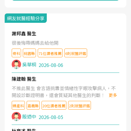
網友就醫經驗分享
謝邦鑫 醫生
很後悔帶媽媽去給他開
骨科
桃園縣
71位讀者推薦
6則就醫評鑑
吳華桐
2026-08-06
陳建翰 醫生
不推此醫生 會言語挑釁並情緒性字眼攻擊病人，不
開設診斷證明書，還會質疑其他醫生的判斷！
更多
婦產科
嘉義縣
20位讀者推薦
2則就醫評鑑
殷迺中
2026-08-05
杜育才 醫生