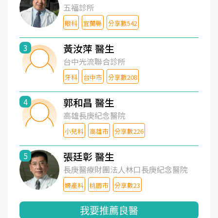
五福診所
眼科
宜蘭縣
分享數542
黃汝萍 醫生
3
台中光流聯合診所
牙科
台中市
分享數208
郭和昌 醫生
4
高雄長庚紀念醫院
小兒科
高雄市
分享數226
張廷彰 醫生
5
長庚醫療財團法人林口長庚紀念醫院
婦產科
桃園市
分享數23
我要推薦良醫