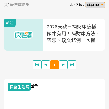
共
1
筆搜尋結果
排序依據：
發布日期
新知
2026天赦日補財庫這樣
做才有用！補財庫方法、
禁忌、疏文範例一次懂
1
我與健康韌性的距離