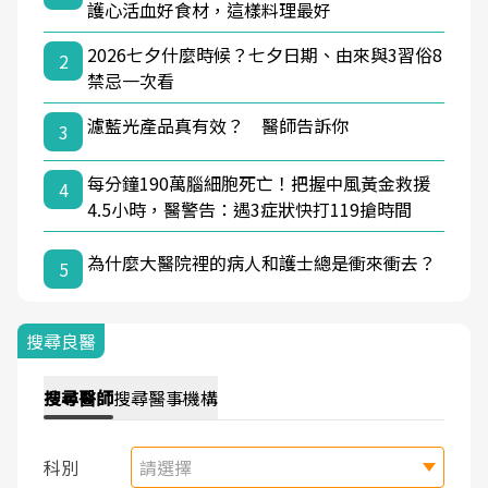
護心活血好食材，這樣料理最好
2026七夕什麼時候？七夕日期、由來與3習俗8
2
禁忌一次看
濾藍光產品真有效？ 醫師告訴你
3
每分鐘190萬腦細胞死亡！把握中風黃金救援
4
4.5小時，醫警告：遇3症狀快打119搶時間
為什麼大醫院裡的病人和護士總是衝來衝去？
5
搜尋良醫
搜尋
醫師
搜尋
醫事機構
科別
請選擇