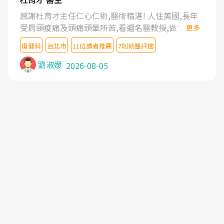
感謝杜育才主任仁心仁術,醫術精湛! 人住美國,長年
受肩頸痠痛及頭痛頭暈所苦,看遍名醫教授,做了各種
更多
檢查,也嘗試過西醫打針,中醫針灸及物理徒手治療都
復健科
台北市
11位讀者推薦
7則就醫評鑑
沒有用,後來連吃到嗎啡類止痛藥都效果有限,只是壓
症狀,沒多久就痛起來,多年失眠嚴重影響生活品質.
劉淑媛
2026-08-05
台灣親友介紹忠孝醫院杜育才主任是頸頭症候群專
家,上網搜尋杜主任相關文章新聞跟網路評價之後,下
定決心飛回台北找杜醫師診治. 杜主任的乾針跟增生
治療真的很厲害,第一次乾針就覺得整個肩頸鬆開,回
家特別好睡,經過幾次治療,長年頑疾已經好了大半,杜
主任除了打針超厲害,還會一直交代要改善姿勢跟好
好做運動,看診態度親切溫暖,真的是不可多得的良醫,
大力推荐!