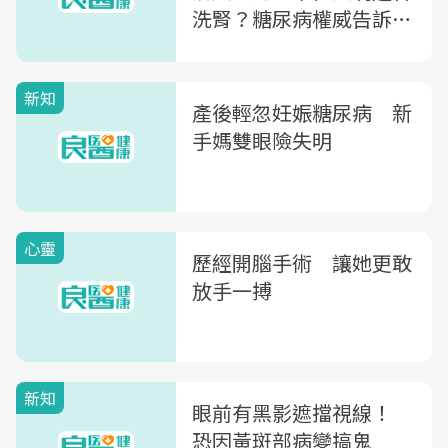
洗腎？糖尿病權威告訴
你，謠言錯得有多離譜
新知
產後輕忽妊娠糖尿病 新
手媽雙眼險失明
心靈
歷經開腦手術 讓她更敢
放手一搏
新知
眼前有黑影遮擋視線！
恐因黃斑部病變搞鬼