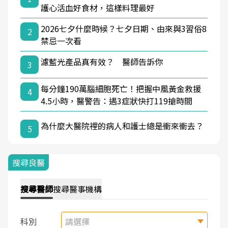
護心活血好食材，這樣料理最好
2026七夕什麼時候？七夕日期、由來與3習俗8
2
禁忌一次看
濾藍光產品真有效？ 醫師告訴你
3
每分鐘190萬腦細胞死亡！把握中風黃金救援
4
4.5小時，醫警告：遇3症狀快打119搶時間
為什麼大醫院裡的病人和護士總是衝來衝去？
5
搜尋良醫
搜尋
醫師
搜尋
醫事機構
科別
請選擇