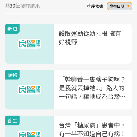
共
30
筆搜尋結果
排序依據：
發布日期
新知
護眼運動從幼扎根 擁有
好視野
寵物
「幹嘛養一隻瞎子狗啊？
是我就丟掉牠...」路人的
一句話，讓牠成為台灣第
一隻全盲狗醫生
養生
台灣「糖尿病」患者中，
有一半不知道自己有病！