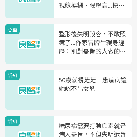
視線模糊、眼壓高...快看
眼睛有沒有「這3症
狀」，久了恐失明
心靈
整形後失明毀容，不敢照
鏡子...作家冒牌生親身經
歷：別對憂鬱的人做的10
件事
新知
50歲就視茫茫 患這病讓
她認不出女兒
新知
糖尿病需要打胰島素就是
病入膏肓，不但失明還會