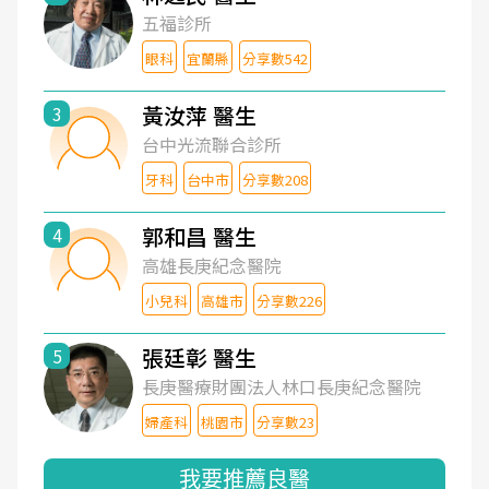
五福診所
眼科
宜蘭縣
分享數542
黃汝萍 醫生
3
台中光流聯合診所
牙科
台中市
分享數208
郭和昌 醫生
4
高雄長庚紀念醫院
小兒科
高雄市
分享數226
張廷彰 醫生
5
長庚醫療財團法人林口長庚紀念醫院
婦產科
桃園市
分享數23
我要推薦良醫