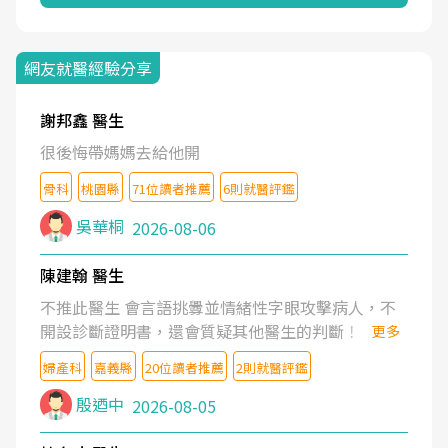
網友就醫經驗分享
謝邦鑫 醫生
很後悔帶媽媽去給他開
骨科
桃園縣
71位讀者推薦
6則就醫評鑑
吳華桐
2026-08-06
陳建翰 醫生
不推此醫生 會言語挑釁並情緒性字眼攻擊病人，不
開設診斷證明書，還會質疑其他醫生的判斷！
更多
婦產科
嘉義縣
20位讀者推薦
2則就醫評鑑
殷迺中
2026-08-05