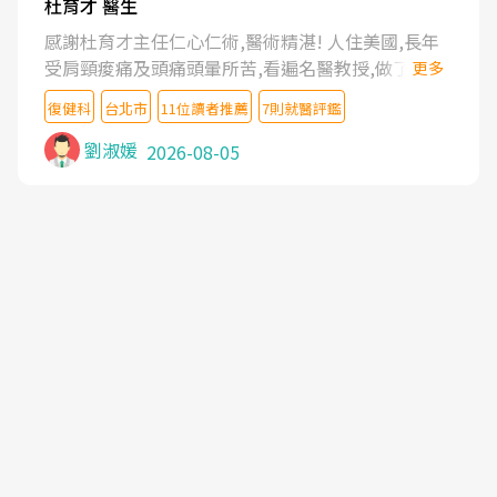
杜育才 醫生
感謝杜育才主任仁心仁術,醫術精湛! 人住美國,長年
受肩頸痠痛及頭痛頭暈所苦,看遍名醫教授,做了各種
更多
檢查,也嘗試過西醫打針,中醫針灸及物理徒手治療都
復健科
台北市
11位讀者推薦
7則就醫評鑑
沒有用,後來連吃到嗎啡類止痛藥都效果有限,只是壓
症狀,沒多久就痛起來,多年失眠嚴重影響生活品質.
劉淑媛
2026-08-05
台灣親友介紹忠孝醫院杜育才主任是頸頭症候群專
家,上網搜尋杜主任相關文章新聞跟網路評價之後,下
定決心飛回台北找杜醫師診治. 杜主任的乾針跟增生
治療真的很厲害,第一次乾針就覺得整個肩頸鬆開,回
家特別好睡,經過幾次治療,長年頑疾已經好了大半,杜
主任除了打針超厲害,還會一直交代要改善姿勢跟好
好做運動,看診態度親切溫暖,真的是不可多得的良醫,
大力推荐!