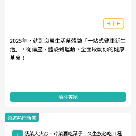
新生
良醫健康網從「換季的身體變化」出發，透過醫
健康
學觀點與日常感受的對話，建立對亞健康的認
知，進而引導實際的改善行動。
前往專題
頻道熱門新聞
菠菜大火炒、芹菜要吃葉子....久坐族必吃11種
1