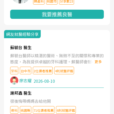
婦產科
桃園市
分享數23
我要推薦良醫
網友就醫經驗分享
蘇毓台 醫生
蘇毓台醫師以精湛的醫術、無微不至的關懷和專業的
態度，為我提供卓越的牙科護理。蘇醫師會耐心了解
更多
我的需求，清楚地解釋治療方案，並營造舒適溫馨的
牙科
台中市
2位讀者推薦
4則就醫評鑑
就診體驗。蘇醫師更鼓勵我維護口腔健康。坦誠的說
蘇醫師是業內最頂尖的牙醫。蘇醫師的醫護團隊也是
廖志耀
2026-08-10
一流的水準。
謝邦鑫 醫生
很後悔帶媽媽去給他開
骨科
桃園縣
71位讀者推薦
6則就醫評鑑