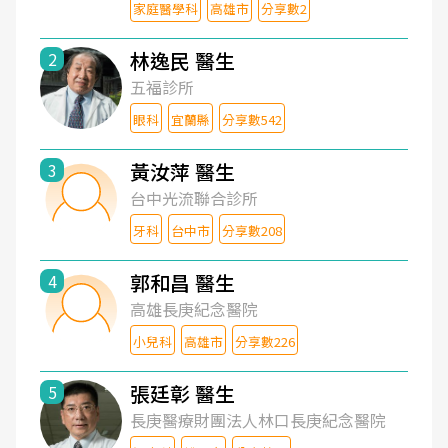
家庭醫學科
高雄市
分享數2
林逸民 醫生
2
五福診所
眼科
宜蘭縣
分享數542
黃汝萍 醫生
3
台中光流聯合診所
牙科
台中市
分享數208
郭和昌 醫生
4
高雄長庚紀念醫院
小兒科
高雄市
分享數226
張廷彰 醫生
5
長庚醫療財團法人林口長庚紀念醫院