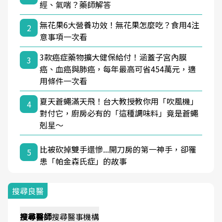
經、氣喘？藥師解答
無花果6大營養功效！無花果怎麼吃？食用4注
2
意事項一次看
3款癌症藥物擴大健保給付！涵蓋子宮內膜
3
癌、血癌與肺癌，每年最高可省454萬元，適
用條件一次看
夏天蒼蠅滿天飛！台大教授教你用「吹風機」
4
對付它，廚房必有的「這種調味料」竟是蒼蠅
剋星～
比被砍掉雙手還慘...開刀房的第一神手，卻罹
5
患「帕金森氏症」的故事
搜尋良醫
搜尋
醫師
搜尋
醫事機構