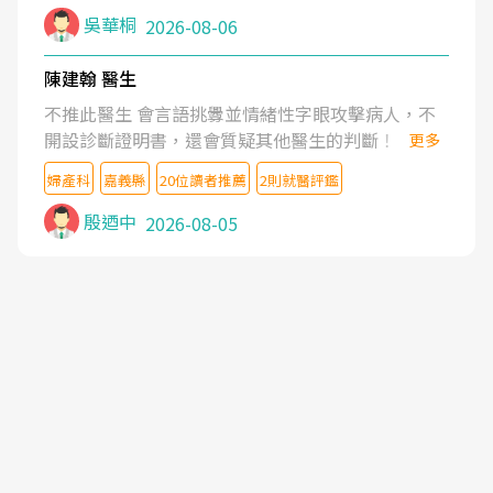
吳華桐
2026-08-06
陳建翰 醫生
不推此醫生 會言語挑釁並情緒性字眼攻擊病人，不
開設診斷證明書，還會質疑其他醫生的判斷！
更多
婦產科
嘉義縣
20位讀者推薦
2則就醫評鑑
殷迺中
2026-08-05