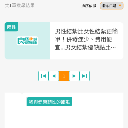
共
1
筆搜尋結果
排序依據：
發布日期
兩性
男性結紮比女性結紮更簡
單！併發症少、費用便
宜...男女結紮優缺點比較
一次看懂
1
我與健康韌性的距離