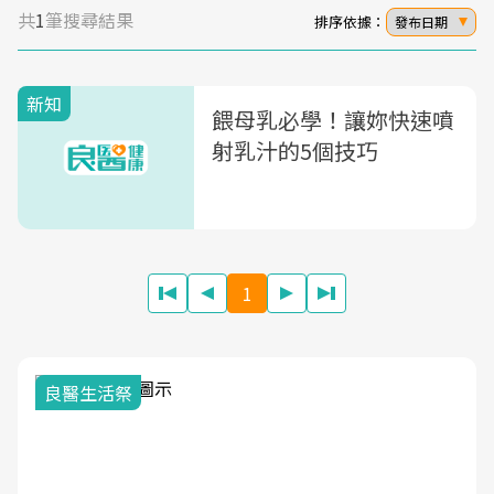
共
1
筆搜尋結果
排序依據：
發布日期
新知
餵母乳必學！讓妳快速噴
射乳汁的5個技巧
1
良醫生活祭