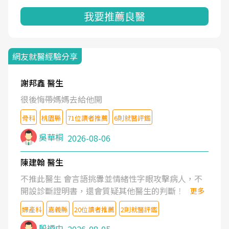
我要推薦良醫
網友就醫經驗分享
謝邦鑫 醫生
很後悔帶媽媽去給他開
骨科
桃園縣
71位讀者推薦
6則就醫評鑑
吳華桐
2026-08-06
陳建翰 醫生
不推此醫生 會言語挑釁並情緒性字眼攻擊病人，不
開設診斷證明書，還會質疑其他醫生的判斷！
更多
婦產科
嘉義縣
20位讀者推薦
2則就醫評鑑
殷迺中