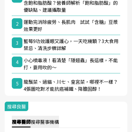
含飽和脂肪酸？營養師解析「飽和脂肪酸」的
優缺點、建議攝取量
運動完消除疲勞、長肌肉 試試「含糖」豆漿
2
效果更好
藍莓9功效護眼又護心，一天吃幾顆？3大食用
3
禁忌、清洗步驟詳解
小心噴毒液！看清楚「隱翅蟲」長這樣，不能
4
打，要用吹的～
龍鬚菜、過貓、川七、皇宮菜，哪裡不一樣？
5
4張圖吃對才能抗癌補鐵、降膽固醇！
搜尋良醫
搜尋
醫師
搜尋
醫事機構