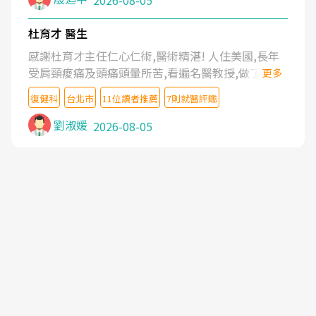
2026-08-05
杜育才 醫生
感謝杜育才主任仁心仁術,醫術精湛! 人住美國,長年
受肩頸痠痛及頭痛頭暈所苦,看遍名醫教授,做了各種
更多
檢查,也嘗試過西醫打針,中醫針灸及物理徒手治療都
復健科
台北市
11位讀者推薦
7則就醫評鑑
沒有用,後來連吃到嗎啡類止痛藥都效果有限,只是壓
症狀,沒多久就痛起來,多年失眠嚴重影響生活品質.
劉淑媛
2026-08-05
台灣親友介紹忠孝醫院杜育才主任是頸頭症候群專
家,上網搜尋杜主任相關文章新聞跟網路評價之後,下
定決心飛回台北找杜醫師診治. 杜主任的乾針跟增生
治療真的很厲害,第一次乾針就覺得整個肩頸鬆開,回
家特別好睡,經過幾次治療,長年頑疾已經好了大半,杜
主任除了打針超厲害,還會一直交代要改善姿勢跟好
好做運動,看診態度親切溫暖,真的是不可多得的良醫,
大力推荐!