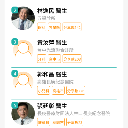
林逸民 醫生
2
五福診所
眼科
宜蘭縣
分享數542
黃汝萍 醫生
3
台中光流聯合診所
牙科
台中市
分享數208
郭和昌 醫生
4
高雄長庚紀念醫院
小兒科
高雄市
分享數226
張廷彰 醫生
5
長庚醫療財團法人林口長庚紀念醫院
婦產科
桃園市
分享數23