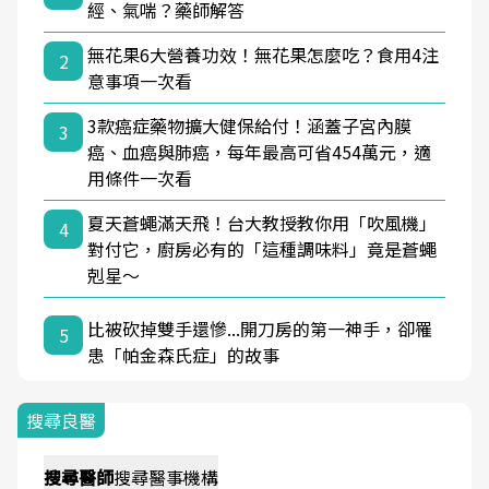
經、氣喘？藥師解答
無花果6大營養功效！無花果怎麼吃？食用4注
2
意事項一次看
3款癌症藥物擴大健保給付！涵蓋子宮內膜
3
癌、血癌與肺癌，每年最高可省454萬元，適
用條件一次看
夏天蒼蠅滿天飛！台大教授教你用「吹風機」
4
對付它，廚房必有的「這種調味料」竟是蒼蠅
剋星～
比被砍掉雙手還慘...開刀房的第一神手，卻罹
5
患「帕金森氏症」的故事
搜尋良醫
搜尋
醫師
搜尋
醫事機構