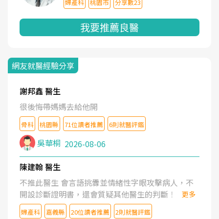
婦產科
桃園市
分享數23
我要推薦良醫
網友就醫經驗分享
謝邦鑫 醫生
很後悔帶媽媽去給他開
骨科
桃園縣
71位讀者推薦
6則就醫評鑑
吳華桐
2026-08-06
陳建翰 醫生
不推此醫生 會言語挑釁並情緒性字眼攻擊病人，不
開設診斷證明書，還會質疑其他醫生的判斷！
更多
婦產科
嘉義縣
20位讀者推薦
2則就醫評鑑