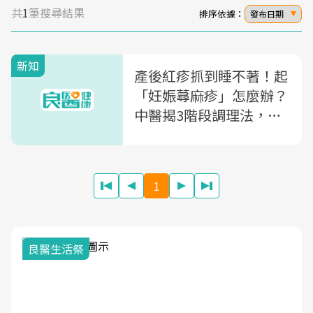
共
1
筆搜尋結果
排序依據：
發布日期
新知
產後紅疹抓到睡不著！起
「妊娠蕁麻疹」怎麼辦？
中醫揭3階段調理法，助
祛濕、不留斑
1
我與健康韌性的距離