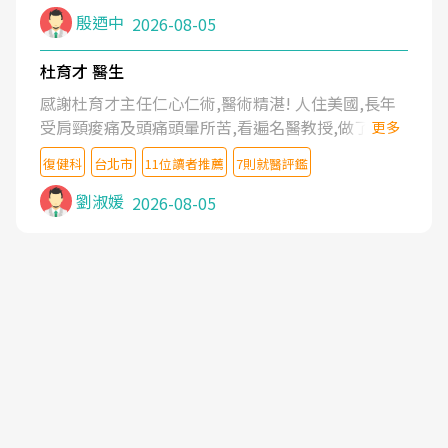
殷迺中
2026-08-05
杜育才 醫生
感謝杜育才主任仁心仁術,醫術精湛! 人住美國,長年
受肩頸痠痛及頭痛頭暈所苦,看遍名醫教授,做了各種
更多
檢查,也嘗試過西醫打針,中醫針灸及物理徒手治療都
復健科
台北市
11位讀者推薦
7則就醫評鑑
沒有用,後來連吃到嗎啡類止痛藥都效果有限,只是壓
症狀,沒多久就痛起來,多年失眠嚴重影響生活品質.
劉淑媛
2026-08-05
台灣親友介紹忠孝醫院杜育才主任是頸頭症候群專
家,上網搜尋杜主任相關文章新聞跟網路評價之後,下
定決心飛回台北找杜醫師診治. 杜主任的乾針跟增生
治療真的很厲害,第一次乾針就覺得整個肩頸鬆開,回
家特別好睡,經過幾次治療,長年頑疾已經好了大半,杜
主任除了打針超厲害,還會一直交代要改善姿勢跟好
好做運動,看診態度親切溫暖,真的是不可多得的良醫,
大力推荐!