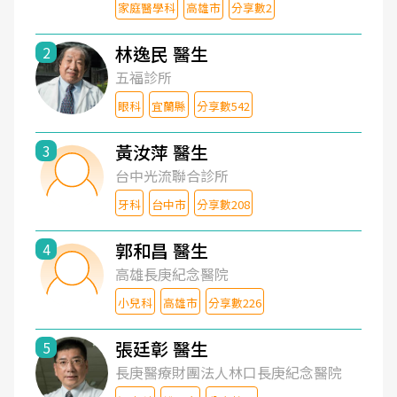
家庭醫學科
高雄市
分享數2
林逸民 醫生
2
五福診所
眼科
宜蘭縣
分享數542
黃汝萍 醫生
3
台中光流聯合診所
牙科
台中市
分享數208
郭和昌 醫生
4
高雄長庚紀念醫院
小兒科
高雄市
分享數226
張廷彰 醫生
5
長庚醫療財團法人林口長庚紀念醫院