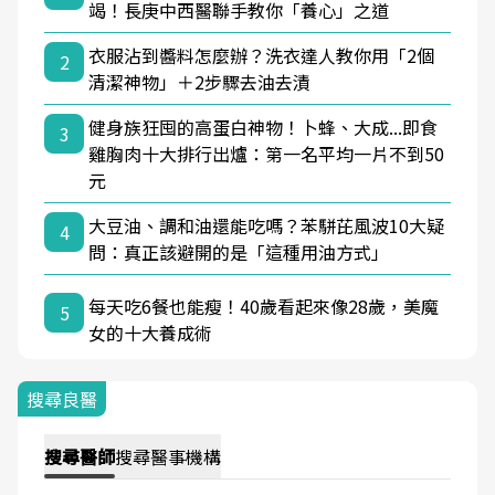
竭！長庚中西醫聯手教你「養心」之道
衣服沾到醬料怎麼辦？洗衣達人教你用「2個
2
清潔神物」＋2步驟去油去漬
健身族狂囤的高蛋白神物！卜蜂、大成...即食
3
雞胸肉十大排行出爐：第一名平均一片不到50
元
大豆油、調和油還能吃嗎？苯駢芘風波10大疑
4
問：真正該避開的是「這種用油方式」
每天吃6餐也能瘦！40歲看起來像28歲，美魔
5
女的十大養成術
搜尋良醫
搜尋
醫師
搜尋
醫事機構