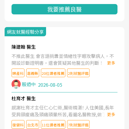
我要推薦良醫
網友就醫經驗分享
陳建翰 醫生
不推此醫生 會言語挑釁並情緒性字眼攻擊病人，不
開設診斷證明書，還會質疑其他醫生的判斷！
更多
婦產科
嘉義縣
20位讀者推薦
2則就醫評鑑
殷迺中
2026-08-05
杜育才 醫生
感謝杜育才主任仁心仁術,醫術精湛! 人住美國,長年
受肩頸痠痛及頭痛頭暈所苦,看遍名醫教授,做了各種
更多
檢查,也嘗試過西醫打針,中醫針灸及物理徒手治療都
復健科
台北市
11位讀者推薦
7則就醫評鑑
沒有用,後來連吃到嗎啡類止痛藥都效果有限,只是壓