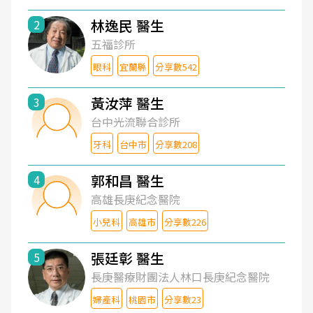
林逸民 醫生
2
五福診所
眼科
宜蘭縣
分享數542
黃汝萍 醫生
3
台中光流聯合診所
牙科
台中市
分享數208
郭和昌 醫生
4
高雄長庚紀念醫院
小兒科
高雄市
分享數226
張廷彰 醫生
5
長庚醫療財團法人林口長庚紀念醫院
婦產科
桃園市
分享數23