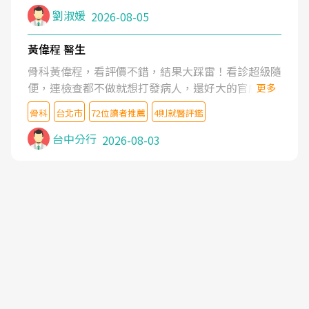
症狀,沒多久就痛起來,多年失眠嚴重影響生活品質.
劉淑媛
2026-08-05
台灣親友介紹忠孝醫院杜育才主任是頸頭症候群專
家,上網搜尋杜主任相關文章新聞跟網路評價之後,下
黃偉程 醫生
定決心飛回台北找杜醫師診治. 杜主任的乾針跟增生
骨科黃偉程，看評價不錯，結果大踩雷！看診超級隨
治療真的很厲害,第一次乾針就覺得整個肩頸鬆開,回
便，連檢查都不做就想打發病人，還好大的官威 ...
更多
家特別好睡,經過幾次治療,長年頑疾已經好了大半,杜
想詢問病情還被陰陽怪氣嘲諷一番。可能好評帶來的
主任除了打針超厲害,還會一直交代要改善姿勢跟好
骨科
台北市
72位讀者推薦
4則就醫評鑑
大頭症，變得自負不尊重病人。醫術也不行，畢竟連
好做運動,看診態度親切溫暖,真的是不可多得的良醫,
檢查都懶得做，治療會有用才怪。大家避雷吧！
台中分行
2026-08-03
大力推荐!