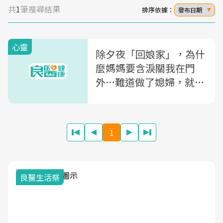
共
1
筆搜尋結果
排序依據：
發布日期
心靈
除夕夜「回娘家」，為什
麼媽媽要含淚關我在門
外…難道做了媳婦，就不
能當女兒了嗎？
1
我與健康韌性的距離