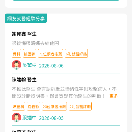
網友就醫經驗分享
謝邦鑫 醫生
很後悔帶媽媽去給他開
骨科
桃園縣
71位讀者推薦
6則就醫評鑑
吳華桐
2026-08-06
陳建翰 醫生
不推此醫生 會言語挑釁並情緒性字眼攻擊病人，不
開設診斷證明書，還會質疑其他醫生的判斷！
更多
婦產科
嘉義縣
20位讀者推薦
2則就醫評鑑
殷迺中
2026-08-05
杜育才 醫生