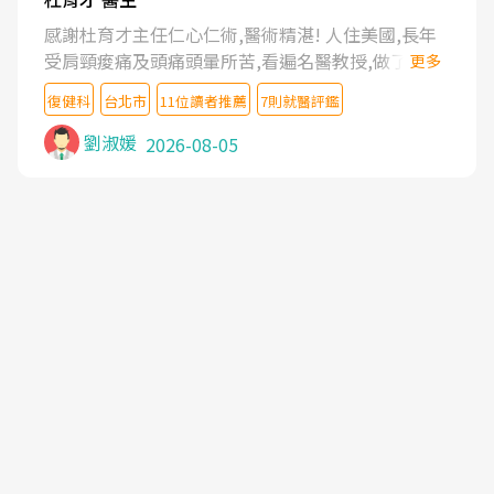
感謝杜育才主任仁心仁術,醫術精湛! 人住美國,長年
受肩頸痠痛及頭痛頭暈所苦,看遍名醫教授,做了各種
更多
檢查,也嘗試過西醫打針,中醫針灸及物理徒手治療都
復健科
台北市
11位讀者推薦
7則就醫評鑑
沒有用,後來連吃到嗎啡類止痛藥都效果有限,只是壓
症狀,沒多久就痛起來,多年失眠嚴重影響生活品質.
劉淑媛
2026-08-05
台灣親友介紹忠孝醫院杜育才主任是頸頭症候群專
家,上網搜尋杜主任相關文章新聞跟網路評價之後,下
定決心飛回台北找杜醫師診治. 杜主任的乾針跟增生
治療真的很厲害,第一次乾針就覺得整個肩頸鬆開,回
家特別好睡,經過幾次治療,長年頑疾已經好了大半,杜
主任除了打針超厲害,還會一直交代要改善姿勢跟好
好做運動,看診態度親切溫暖,真的是不可多得的良醫,
大力推荐!