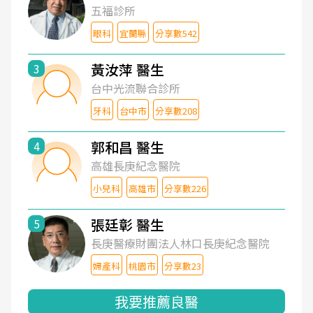
五福診所
眼科
宜蘭縣
分享數542
黃汝萍 醫生
3
台中光流聯合診所
牙科
台中市
分享數208
郭和昌 醫生
4
高雄長庚紀念醫院
小兒科
高雄市
分享數226
張廷彰 醫生
5
長庚醫療財團法人林口長庚紀念醫院
婦產科
桃園市
分享數23
我要推薦良醫