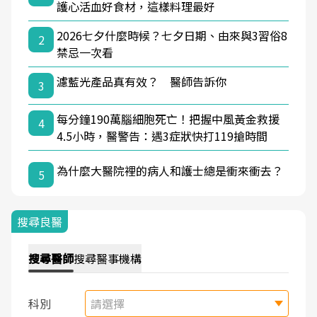
護心活血好食材，這樣料理最好
2026七夕什麼時候？七夕日期、由來與3習俗8
2
禁忌一次看
濾藍光產品真有效？ 醫師告訴你
3
每分鐘190萬腦細胞死亡！把握中風黃金救援
4
4.5小時，醫警告：遇3症狀快打119搶時間
為什麼大醫院裡的病人和護士總是衝來衝去？
5
搜尋良醫
搜尋
醫師
搜尋
醫事機構
科別
請選擇