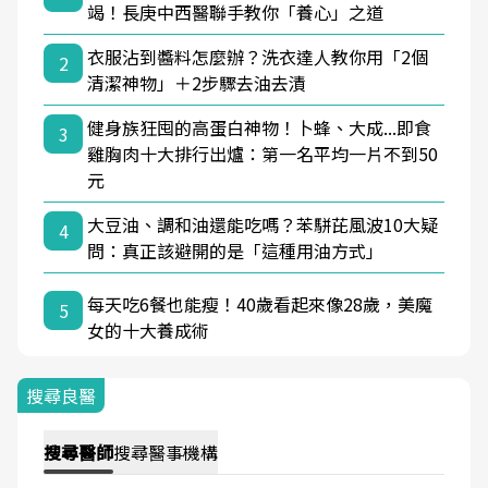
竭！長庚中西醫聯手教你「養心」之道
衣服沾到醬料怎麼辦？洗衣達人教你用「2個
2
清潔神物」＋2步驟去油去漬
健身族狂囤的高蛋白神物！卜蜂、大成...即食
3
雞胸肉十大排行出爐：第一名平均一片不到50
元
大豆油、調和油還能吃嗎？苯駢芘風波10大疑
4
問：真正該避開的是「這種用油方式」
每天吃6餐也能瘦！40歲看起來像28歲，美魔
5
女的十大養成術
搜尋良醫
搜尋
醫師
搜尋
醫事機構