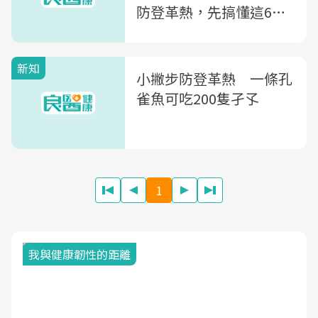
防登革熱，先搞懂這6件
事
新知
小撇步防登革熱 一條孔
雀魚可吃200隻孑孓
1
我與健康韌性的距離