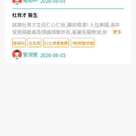
殷迺中
2026-08-05
杜育才 醫生
感謝杜育才主任仁心仁術,醫術精湛! 人住美國,長年
受肩頸痠痛及頭痛頭暈所苦,看遍名醫教授,做了各種
更多
檢查,也嘗試過西醫打針,中醫針灸及物理徒手治療都
復健科
台北市
11位讀者推薦
7則就醫評鑑
沒有用,後來連吃到嗎啡類止痛藥都效果有限,只是壓
症狀,沒多久就痛起來,多年失眠嚴重影響生活品質.
劉淑媛
2026-08-05
台灣親友介紹忠孝醫院杜育才主任是頸頭症候群專
家,上網搜尋杜主任相關文章新聞跟網路評價之後,下
定決心飛回台北找杜醫師診治. 杜主任的乾針跟增生
治療真的很厲害,第一次乾針就覺得整個肩頸鬆開,回
家特別好睡,經過幾次治療,長年頑疾已經好了大半,杜
主任除了打針超厲害,還會一直交代要改善姿勢跟好
好做運動,看診態度親切溫暖,真的是不可多得的良醫,
大力推荐!