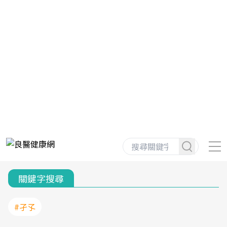
關鍵字搜尋
#孑孓