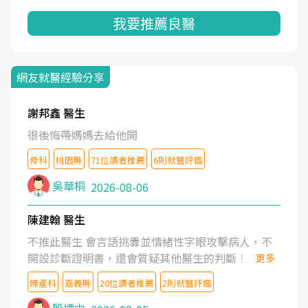
我要推薦良醫
網友就醫經驗分享
謝邦鑫 醫生
很後悔帶媽媽去給他開
骨科
桃園縣
71位讀者推薦
6則就醫評鑑
吳華桐
2026-08-06
陳建翰 醫生
不推此醫生 會言語挑釁並情緒性字眼攻擊病人，不
開設診斷證明書，還會質疑其他醫生的判斷！
更多
婦產科
嘉義縣
20位讀者推薦
2則就醫評鑑