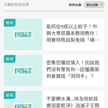
共
4
筆搜尋結果
排序依據：
發布日期
新知
能抓住9成以上蚊子！中
興大學昆蟲系教授教你：
用寶特瓶自製免錢「捕蚊
神器」
新知
密集恐懼症慎入！別說我
們沒有警告你…這種蟲摸
到會變成「洞洞手」？
新知
不愛髒水溝...埃及斑蚊其
實很愛乾淨》消滅孑孓預