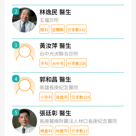
林逸民 醫生
2
五福診所
眼科
宜蘭縣
分享數542
黃汝萍 醫生
3
台中光流聯合診所
牙科
台中市
分享數208
郭和昌 醫生
4
高雄長庚紀念醫院
小兒科
高雄市
分享數226
張廷彰 醫生
5
長庚醫療財團法人林口長庚紀念醫院
婦產科
桃園市
分享數23