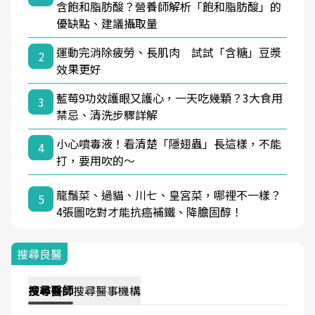
含飽和脂肪酸？營養師解析「飽和脂肪酸」的
優缺點、建議攝取量
運動完消除疲勞、長肌肉 試試「含糖」豆漿
2
效果更好
藍莓9功效護眼又護心，一天吃幾顆？3大食用
3
禁忌、清洗步驟詳解
小心噴毒液！看清楚「隱翅蟲」長這樣，不能
4
打，要用吹的～
龍鬚菜、過貓、川七、皇宮菜，哪裡不一樣？
5
4張圖吃對才能抗癌補鐵、降膽固醇！
搜尋良醫
搜尋
醫師
搜尋
醫事機構