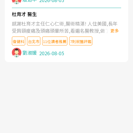
2026-08-05
杜育才 醫生
感謝杜育才主任仁心仁術,醫術精湛! 人住美國,長年
受肩頸痠痛及頭痛頭暈所苦,看遍名醫教授,做了各種
更多
檢查,也嘗試過西醫打針,中醫針灸及物理徒手治療都
復健科
台北市
11位讀者推薦
7則就醫評鑑
沒有用,後來連吃到嗎啡類止痛藥都效果有限,只是壓
症狀,沒多久就痛起來,多年失眠嚴重影響生活品質.
劉淑媛
2026-08-05
台灣親友介紹忠孝醫院杜育才主任是頸頭症候群專
家,上網搜尋杜主任相關文章新聞跟網路評價之後,下
定決心飛回台北找杜醫師診治. 杜主任的乾針跟增生
治療真的很厲害,第一次乾針就覺得整個肩頸鬆開,回
家特別好睡,經過幾次治療,長年頑疾已經好了大半,杜
主任除了打針超厲害,還會一直交代要改善姿勢跟好
好做運動,看診態度親切溫暖,真的是不可多得的良醫,
大力推荐!