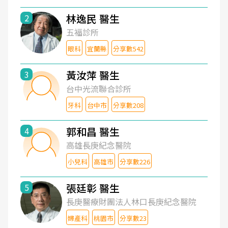
林逸民 醫生
2
五福診所
眼科
宜蘭縣
分享數542
黃汝萍 醫生
3
台中光流聯合診所
牙科
台中市
分享數208
郭和昌 醫生
4
高雄長庚紀念醫院
小兒科
高雄市
分享數226
張廷彰 醫生
5
長庚醫療財團法人林口長庚紀念醫院
婦產科
桃園市
分享數23