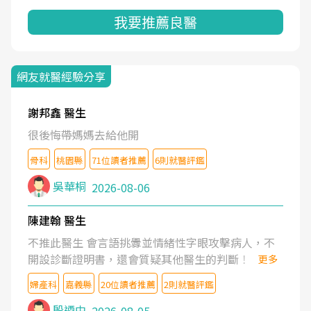
我要推薦良醫
網友就醫經驗分享
謝邦鑫 醫生
很後悔帶媽媽去給他開
骨科
桃園縣
71位讀者推薦
6則就醫評鑑
吳華桐
2026-08-06
陳建翰 醫生
不推此醫生 會言語挑釁並情緒性字眼攻擊病人，不
開設診斷證明書，還會質疑其他醫生的判斷！
更多
婦產科
嘉義縣
20位讀者推薦
2則就醫評鑑
殷迺中