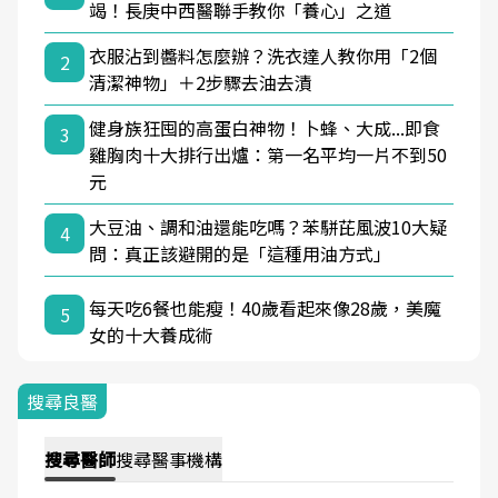
竭！長庚中西醫聯手教你「養心」之道
衣服沾到醬料怎麼辦？洗衣達人教你用「2個
2
清潔神物」＋2步驟去油去漬
健身族狂囤的高蛋白神物！卜蜂、大成...即食
3
雞胸肉十大排行出爐：第一名平均一片不到50
元
大豆油、調和油還能吃嗎？苯駢芘風波10大疑
4
問：真正該避開的是「這種用油方式」
每天吃6餐也能瘦！40歲看起來像28歲，美魔
5
女的十大養成術
搜尋良醫
搜尋
醫師
搜尋
醫事機構