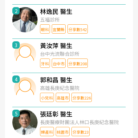
林逸民 醫生
2
五福診所
眼科
宜蘭縣
分享數542
黃汝萍 醫生
3
台中光流聯合診所
牙科
台中市
分享數208
郭和昌 醫生
4
高雄長庚紀念醫院
小兒科
高雄市
分享數226
張廷彰 醫生
5
長庚醫療財團法人林口長庚紀念醫院
婦產科
桃園市
分享數23