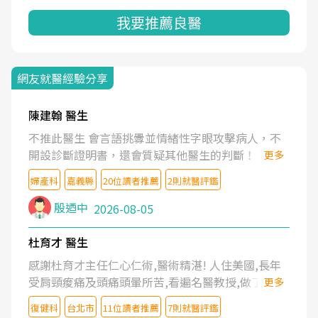
我要推薦良醫
網友就醫經驗分享
陳建翰 醫生
不推此醫生 會言語挑釁並情緒性字眼攻擊病人，不
開設診斷證明書，還會質疑其他醫生的判斷！
更多
婦產科
嘉義縣
20位讀者推薦
2則就醫評鑑
殷迺中
2026-08-05
杜育才 醫生
感謝杜育才主任仁心仁術,醫術精湛! 人住美國,長年
受肩頸痠痛及頭痛頭暈所苦,看遍名醫教授,做了各種
更多
檢查,也嘗試過西醫打針,中醫針灸及物理徒手治療都
復健科
台北市
11位讀者推薦
7則就醫評鑑
沒有用,後來連吃到嗎啡類止痛藥都效果有限,只是壓