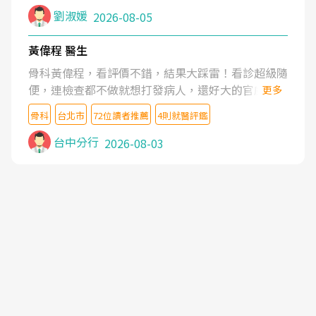
症狀,沒多久就痛起來,多年失眠嚴重影響生活品質.
劉淑媛
2026-08-05
台灣親友介紹忠孝醫院杜育才主任是頸頭症候群專
家,上網搜尋杜主任相關文章新聞跟網路評價之後,下
黃偉程 醫生
定決心飛回台北找杜醫師診治. 杜主任的乾針跟增生
骨科黃偉程，看評價不錯，結果大踩雷！看診超級隨
治療真的很厲害,第一次乾針就覺得整個肩頸鬆開,回
便，連檢查都不做就想打發病人，還好大的官威 ...
更多
家特別好睡,經過幾次治療,長年頑疾已經好了大半,杜
想詢問病情還被陰陽怪氣嘲諷一番。可能好評帶來的
主任除了打針超厲害,還會一直交代要改善姿勢跟好
骨科
台北市
72位讀者推薦
4則就醫評鑑
大頭症，變得自負不尊重病人。醫術也不行，畢竟連
好做運動,看診態度親切溫暖,真的是不可多得的良醫,
檢查都懶得做，治療會有用才怪。大家避雷吧！
台中分行
2026-08-03
大力推荐!